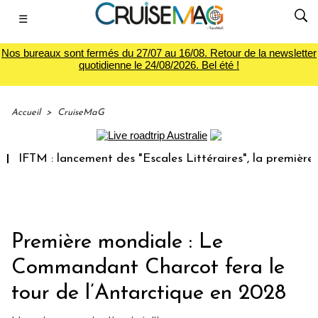
☰
Nos bureaux sont fermés du 27/07 au 16/08. Retour de la newsletter
quotidienne le 24/08/2026. Bel été !
Accueil
>
CruiseMaG
M : lancement des "Escales Littéraires", la première librair
Première mondiale : Le
Commandant Charcot fera le
tour de l’Antarctique en 2028