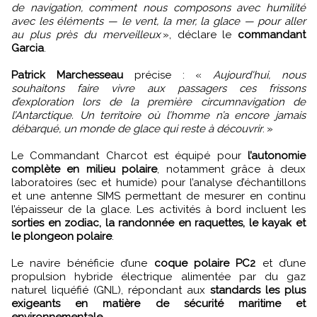
de navigation, comment nous composons avec humilité
avec les éléments — le vent, la mer, la glace — pour aller
au plus près du merveilleux
», déclare le
commandant
Garcia
.
Patrick Marchesseau
précise : «
Aujourd'hui, nous
souhaitons faire vivre aux passagers ces frissons
d’exploration lors de la première circumnavigation de
l’Antarctique. Un territoire où l’homme n’a encore jamais
débarqué, un monde de glace qui reste à découvrir
. »
Le Commandant Charcot est équipé pour
l’autonomie
complète en milieu polaire
, notamment grâce à deux
laboratoires (sec et humide) pour l’analyse d’échantillons
et une antenne SIMS permettant de mesurer en continu
l’épaisseur de la glace. Les activités à bord incluent les
sorties en zodiac, la randonnée en raquettes, le kayak et
le plongeon polaire
.
Le navire bénéficie d’une
coque polaire PC2
et d’une
propulsion hybride électrique alimentée par du gaz
naturel liquéfié (GNL), répondant aux
standards les plus
exigeants en matière de sécurité maritime et
environnementale
.