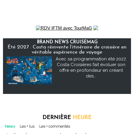
BRAND NEWS CRUISEMAG
Été 2027 : Costa réinvente l’itinéraire de croisière en
véritable expérience de voyage
Avec sa programmation été 2027,
Costa Croisières fait évoluer son
offre en profondeur en créant
des...
DERNIÈRE
HEURE
News
Les + lus
Les + commentés