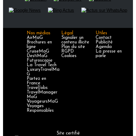
Nos médias
Légal
Utiles
AirMaG
Signaler un
Contact
Brochures en
contenu illicite
Publicité
ligne
Plan du site
Agenda
CruiseMaG
RGPD
La presse en
DestiMaG
Cookies
parle
Futuroscopie
La Travel Tech
LuxuryTravelMa
G
Partez en
France
TravelJobs
TravelManager
MaG
VoyageursMaG
Voyages
Responsables
Site certifié