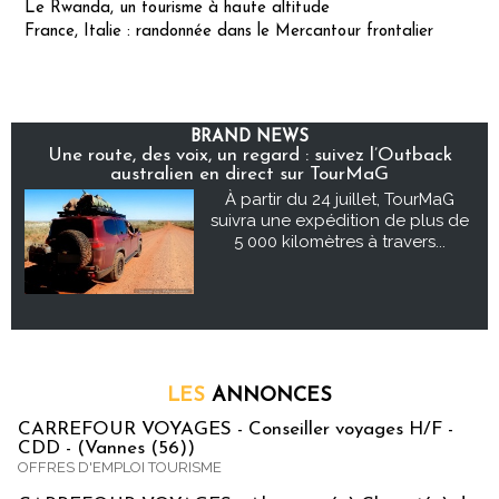
Le Rwanda, un tourisme à haute altitude
France, Italie : randonnée dans le Mercantour frontalier
BRAND NEWS
Une route, des voix, un regard : suivez l’Outback
australien en direct sur TourMaG
À partir du 24 juillet, TourMaG
suivra une expédition de plus de
5 000 kilomètres à travers...
LES
ANNONCES
CARREFOUR VOYAGES - Conseiller voyages H/F -
CDD - (Vannes (56))
OFFRES D'EMPLOI TOURISME