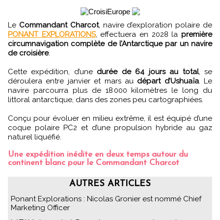
Le
Commandant Charcot
, navire d’exploration polaire de
PONANT EXPLORATIONS
, effectuera en 2028 la
première
circumnavigation complète de l’Antarctique par un navire
de croisière
.
Cette expédition, d’une
durée de 64 jours au total
, se
déroulera entre janvier et mars au
départ d’Ushuaïa
. Le
navire parcourra plus de 18 000 kilomètres le long du
littoral antarctique, dans des zones peu cartographiées.
Conçu pour évoluer en milieu extrême, il est équipé d’une
coque polaire PC2 et d’une propulsion hybride au gaz
naturel liquéfié.
Une expédition inédite en deux temps autour du
continent blanc pour le Commandant Charcot
AUTRES ARTICLES
Ponant Explorations : Nicolas Gronier est nommé Chief
Marketing Officer