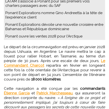
LATAM s'associe à Ponant pour ses premiers vols
charters passagers avec du SAF
Ponant Explorations nomme Gino Andreetta à la tête de
l’expérience client
Ponant Explorations dévoile une nouvelle croisière entre
Bahamas et République dominicaine
Ponant ouvre les ventes 2028 pour l'Arctique
Le départ de la circumnavigation est prévu en janvier 2028
depuis Ushuaïa, en Argentine. Le navire mettra le cap à
l’ouest pour rallier Hobart, en Tasmanie, au terme d’un
périple de 30 jours. Après une escale de deux jours,
Le
Commandant Charcot
repartira en février en longeant
cette fois la côte orientale de l’Antarctique pour revenir à
son point de départ en 34 jours. L’ensemble de l’itinéraire
couvre près de
18 000 kilomètres
.
Cette navigation a été conçue par les
commandants
Étienne Garcia
et
Patrick Marchesseau
, qui assureront la
direction conjointe du navire. «
À l’origine de ce projet et
personnellement impliqué, j’ai toujours à cœur de faire
découvrir aux passagers les secrets de cette nouvelle route