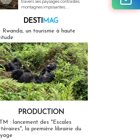
travers ses paysages contrastés,
montagnes imposantes,...
DESTI
MAG
MAG
 Rwanda, un tourisme à haute
titude
PRODUCTION
ion
TM : lancement des "Escales
ttéraires", la première librairie du
oyage