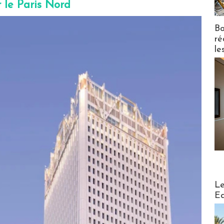
 le Paris Nord
Bo
ré
le
Distribu
Le
Ed