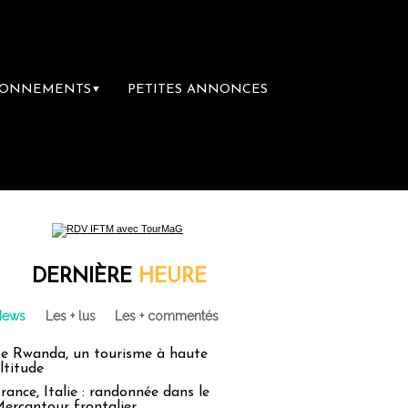
BONNEMENTS
PETITES ANNONCES
▼
rairie du voyage
Le groupe Sainte-Claire 
DERNIÈRE
HEURE
News
Les + lus
Les + commentés
e Rwanda, un tourisme à haute
ltitude
rance, Italie : randonnée dans le
ercantour frontalier