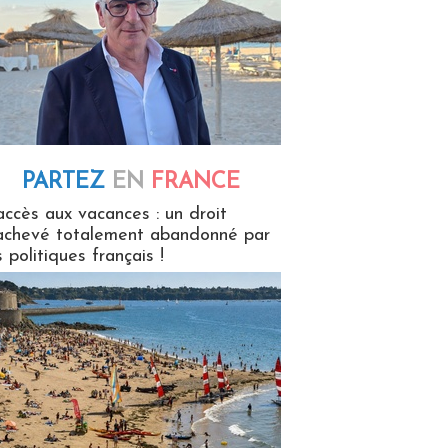
PARTEZ
EN
FRANCE
 en France
accès aux vacances : un droit
achevé totalement abandonné par
s politiques français !