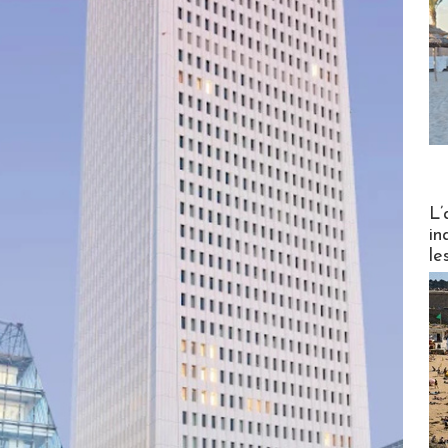
Partez
L’
in
le