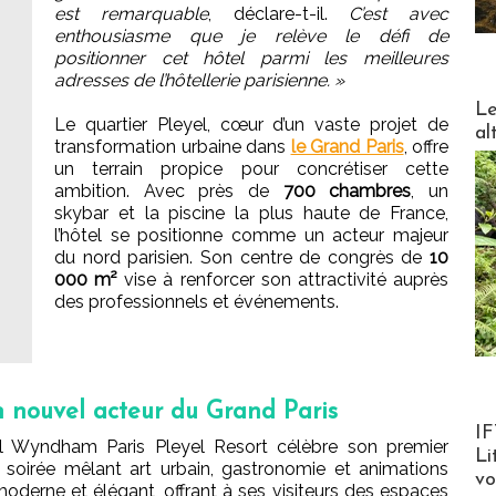
est remarquable
, déclare-t-il.
C’est avec
enthousiasme que je relève le défi de
positionner cet hôtel parmi les meilleures
adresses de l’hôtellerie parisienne. »
DESTI
Le
Le quartier Pleyel, cœur d’un vaste projet de
al
transformation urbaine dans
le Grand Paris
, offre
un terrain propice pour concrétiser cette
ambition. Avec près de
700 chambres
, un
skybar et la piscine la plus haute de France,
l’hôtel se positionne comme un acteur majeur
du nord parisien. Son centre de congrès de
10
000 m²
vise à renforcer son attractivité auprès
des professionnels et événements.
 nouvel acteur du Grand Paris
Product
IF
l Wyndham Paris Pleyel Resort célèbre son premier
Li
e soirée mêlant art urbain, gastronomie et animations
v
moderne et élégant, offrant à ses visiteurs des espaces