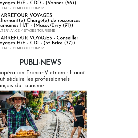
oyages H/F - CDD - (Vannes (56))
FFRES D'EMPLOI TOURISME
CARREFOUR VOYAGES -
lternant(e) Chargé(e) de ressources
umaines H/F - (Massy/Evry (91))
LTERNANCE / STAGES TOURISME
ARREFOUR VOYAGES - Conseiller
oyages H/F - CDI - (St Brice (77))
FFRES D'EMPLOI TOURISME
PUBLI-NEWS
ews
opération France-Vietnam : Hanoï
ut séduire les professionnels
ançais du tourisme