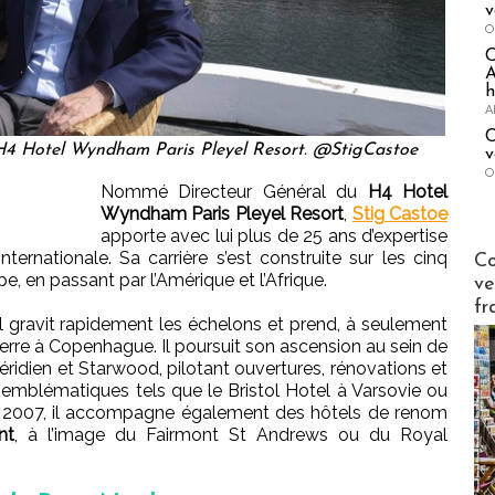
v
O
A
h
A
C
H4 Hotel Wyndham Paris Pleyel Resort. @StigCastoe
v
O
Nommé Directeur Général du
H4 Hotel
Wyndham Paris Pleyel Resort
,
Stig Castoe
apporte avec lui plus de 25 ans d’expertise
Publi-n
internationale. Sa carrière s’est construite sur les cinq
Co
e, en passant par l’Amérique et l’Afrique.
ve
fr
 il gravit rapidement les échelons et prend, à seulement
eterre à Copenhague. Il poursuit son ascension au sein de
dien et Starwood, pilotant ouvertures, rénovations et
emblématiques tels que le Bristol Hotel à Varsovie ou
s 2007, il accompagne également des hôtels de renom
nt
, à l’image du Fairmont St Andrews ou du Royal