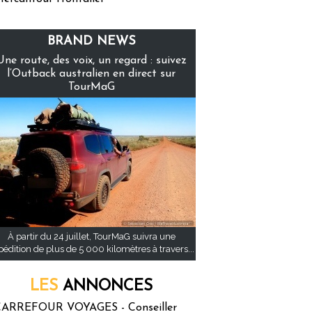
BRAND NEWS
Une route, des voix, un regard : suivez
l’Outback australien en direct sur
TourMaG
À partir du 24 juillet, TourMaG suivra une
pédition de plus de 5 000 kilomètres à travers...
LES
ANNONCES
ARREFOUR VOYAGES - Conseiller