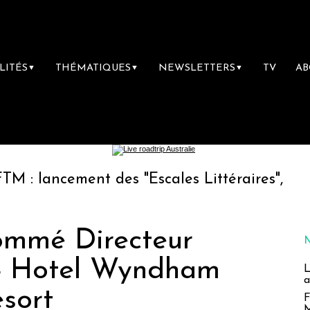
LITÉS
THÉMATIQUES
NEWSLETTERS
TV
A
▼
▼
▼
nt des "Escales Littéraires", la première lib
ommé Directeur
4 Hotel Wyndham
L
a
esort
F
M