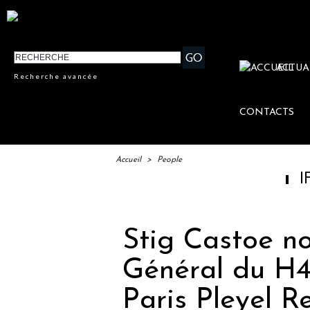
ACTUA
Recherche avancée
CONTACTS
Accueil
>
People
IFTM : lanceme
Stig Castoe n
Général du H
Paris Pleyel R