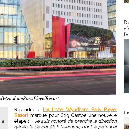
Actus V
De
d’
fo
WyndhamParisPleyelResort
Rejoindre le
H4 Hotel Wyndham Paris Pleyel
Webinai
La
Resort
marque pour Stig Castoe une nouvelle
 à
étape :
« Je suis honoré de prendre la direction
générale de cet établissement, dont le potentiel