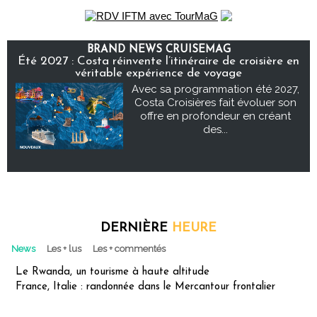
BRAND NEWS CRUISEMAG
Été 2027 : Costa réinvente l’itinéraire de croisière en
véritable expérience de voyage
Avec sa programmation été 2027,
Costa Croisières fait évoluer son
offre en profondeur en créant
des...
DERNIÈRE
HEURE
News
Les + lus
Les + commentés
Le Rwanda, un tourisme à haute altitude
France, Italie : randonnée dans le Mercantour frontalier