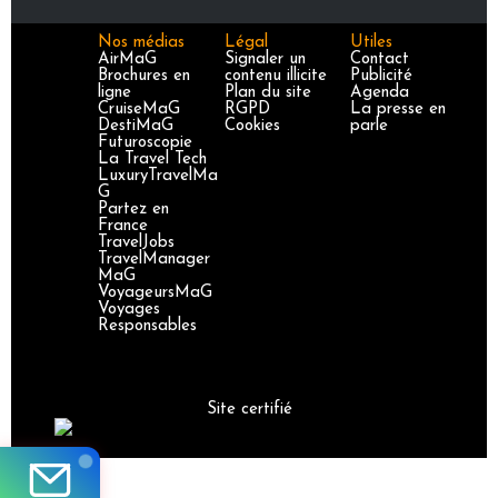
Nos médias
Légal
Utiles
AirMaG
Signaler un
Contact
Brochures en
contenu illicite
Publicité
ligne
Plan du site
Agenda
CruiseMaG
RGPD
La presse en
DestiMaG
Cookies
parle
Futuroscopie
La Travel Tech
LuxuryTravelMa
G
Partez en
France
TravelJobs
TravelManager
MaG
VoyageursMaG
Voyages
Responsables
Site certifié