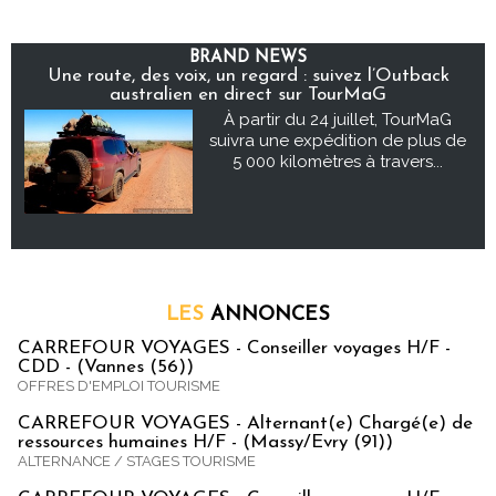
BRAND NEWS
Une route, des voix, un regard : suivez l’Outback
australien en direct sur TourMaG
À partir du 24 juillet, TourMaG
suivra une expédition de plus de
5 000 kilomètres à travers...
LES
ANNONCES
CARREFOUR VOYAGES - Conseiller voyages H/F -
CDD - (Vannes (56))
OFFRES D'EMPLOI TOURISME
CARREFOUR VOYAGES - Alternant(e) Chargé(e) de
ressources humaines H/F - (Massy/Evry (91))
ALTERNANCE / STAGES TOURISME