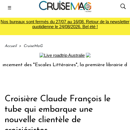
☰
Nos bureaux sont fermés du 27/07 au 16/08. Retour de la newsletter
quotidienne le 24/08/2026. Bel été !
Accueil
>
CruiseMaG
t des "Escales Littéraires", la première librairie du voyage
Croisière Claude François le
tube qui embarque une
nouvelle clientèle de