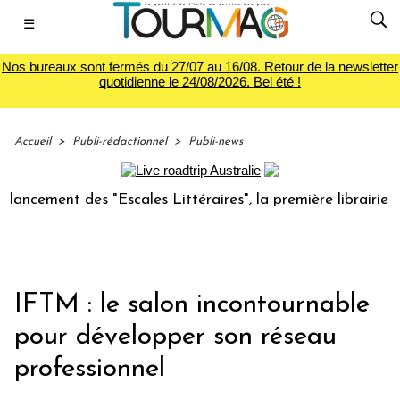
☰
Nos bureaux sont fermés du 27/07 au 16/08. Retour de la newsletter
quotidienne le 24/08/2026. Bel été !
Accueil
>
Publi-rédactionnel
>
Publi-news
ment des "Escales Littéraires", la première librairie du voy
IFTM : le salon incontournable
pour développer son réseau
professionnel