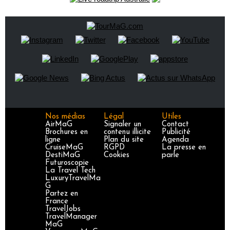
Nos médias
Légal
Utiles
AirMaG
Signaler un
Contact
Brochures en
contenu illicite
Publicité
ligne
Plan du site
Agenda
CruiseMaG
RGPD
La presse en
DestiMaG
Cookies
parle
Futuroscopie
La Travel Tech
LuxuryTravelMa
G
Partez en
France
TravelJobs
TravelManager
MaG