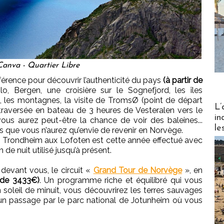
anva - Quartier Libre
éférence pour découvrir l’authenticité du pays
(à partir de
, Bergen, une croisière sur le Sognefjord, les îles
, les montagnes, la visite de TromsØ (point de départ
Partez
L’
traversée en bateau de 3 heures de Vesteralen vers le
in
ous aurez peut-être la chance de voir des baleines...
le
 que vous n’aurez qu’envie de revenir en Norvège.
de Trondheim aux Lofoten est cette année effectué avec
n de nuit utilisé jusqu’à présent.
devant vous, le circuit «
Grand Tour de Norvège
», en
r de 3433€)
. Un programme riche et équilibré qui vous
oleil de minuit, vous découvrirez les terres sauvages
c un passage par le parc national de Jotunheim où vous