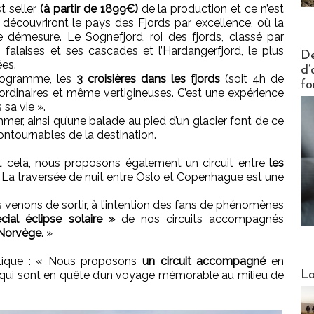
t seller
(à partir de 1899€)
de la production et ce n’est
 découvriront le pays des Fjords par excellence, où la
e démesure. Le Sognefjord, roi des fjords, classé par
 falaises et ses cascades et l’Hardangerfjord, le plus
Actus V
De
es.
d’
rogramme, les
3 croisières dans les fjords
(soit 4h de
fo
aordinaires et même vertigineuses. C’est une expérience
 sa vie ».
mmer, ainsi qu’une balade au pied d’un glacier font de ce
ontournables de la destination.
t cela, nous proposons également un circuit entre
les
 La traversée de nuit entre Oslo et Copenhague est une
s venons de sortir, à l’intention des fans de phénomènes
cial éclipse solaire »
de nos circuits accompagnés
 Norvège
. »
plique : « Nous proposons
un circuit accompagné
en
Webinai
La
x qui sont en quête d’un voyage mémorable au milieu de