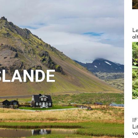
DESTI
Le
al
Product
IF
Li
v