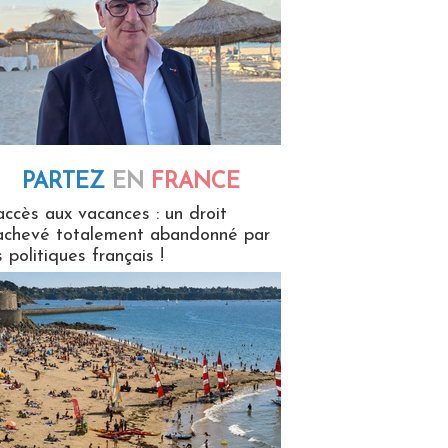
PARTEZ
EN
FRANCE
 en France
accès aux vacances : un droit
achevé totalement abandonné par
s politiques français !