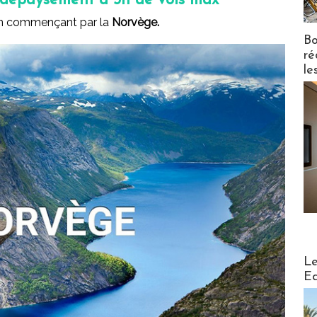
le dépaysement à 3h de vols max
en commençant par la
Norvège.
Bo
ré
le
Distribu
Le
Ed