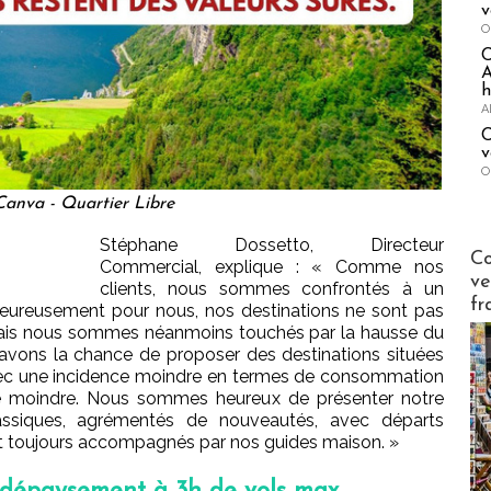
v
O
A
h
A
C
v
O
anva - Quartier Libre
Stéphane Dossetto, Directeur
Publi-n
Co
Commercial, explique : « Comme nos
ve
clients, nous sommes confrontés à un
fr
eureusement pour nous, nos destinations ne sont pas
mais nous sommes néanmoins touchés par la hausse du
avons la chance de proposer des destinations situées
avec une incidence moindre en termes de consommation
e moindre. Nous sommes heureux de présenter notre
ssiques, agrémentés de nouveautés, avec départs
. Et toujours accompagnés par nos guides maison. »