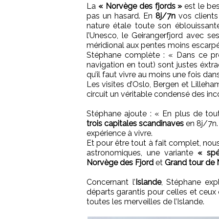
La
« Norvège des fjords »
est le bes
pas un hasard. En
8j/7n
vos clients
nature étale toute son éblouissant
l’Unesco, le Geirangerfjord avec ses
méridional aux pentes moins escarpé
Stéphane complète : « Dans ce p
navigation en tout) sont justes éxtr
qu’il faut vivre au moins une fois dans
Les visites d’Oslo, Bergen et Lilleha
circuit un véritable condensé des inc
Stéphane ajoute : « En plus de tou
trois capitales scandinaves
en 8j/7n.
expérience à vivre.
Et pour être tout à fait complet, nou
astronomiques, une variante
« spé
Norvège des Fjord
et
Grand tour de
Concernant l’
Islande
, Stéphane ex
départs garantis pour celles et ceu
toutes les merveilles de l’Islande.