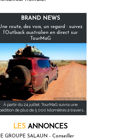
BRAND NEWS
Une route, des voix, un regard : suivez
l’Outback australien en direct sur
TourMaG
À partir du 24 juillet, TourMaG suivra une
pédition de plus de 5 000 kilomètres à travers...
LES
ANNONCES
E GROUPE SALAUN - Conseiller