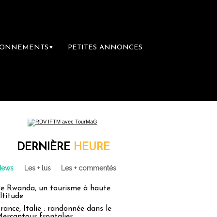
BONNEMENTS
PETITES ANNONCES
▼
airie du voyage
Le groupe Sainte-Claire r
DERNIÈRE
HEURE
News
Les + lus
Les + commentés
e Rwanda, un tourisme à haute
ltitude
rance, Italie : randonnée dans le
ercantour frontalier