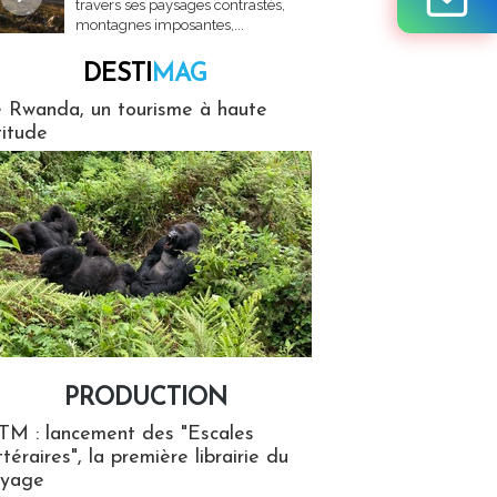
travers ses paysages contrastés,
montagnes imposantes,...
DESTI
MAG
MAG
 Rwanda, un tourisme à haute
titude
PRODUCTION
ion
TM : lancement des "Escales
ttéraires", la première librairie du
oyage