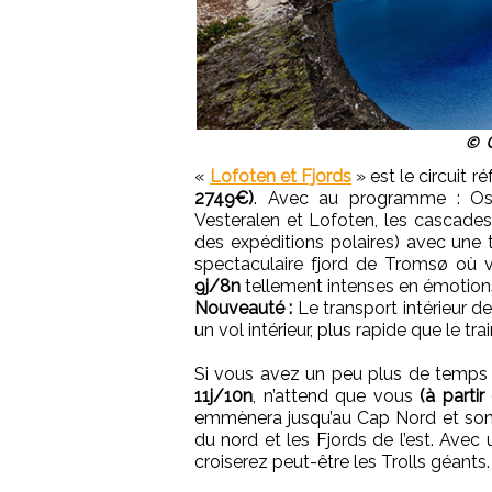
© C
«
Lofoten et Fjords
» est le circuit r
2749€)
. Avec au programme : Oslo
Vesteralen et Lofoten, les cascades
des expéditions polaires) avec une 
spectaculaire fjord de Tromsø où v
9j/8n
tellement intenses en émotions
Nouveauté :
Le transport intérieur 
un vol intérieur, plus rapide que le trai
Si vous avez un peu plus de temps 
11j/10n
, n’attend que vous
(à parti
emmènera jusqu’au Cap Nord et son s
du nord et les Fjords de l’est. Ave
croiserez peut-être les Trolls géants.