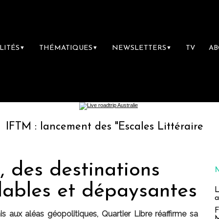
LITÉS
THÉMATIQUES
NEWSLETTERS
TV
A
▼
▼
▼
t des "Escales Littéraires", la première libr
, des destinations
dables et dépaysantes
L
a
F
aux aléas géopolitiques, Quartier Libre réaffirme sa
M