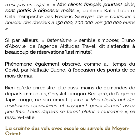
n'est pas un sujet »
.
«
Mes clients français, pourtant aisés,
sont portés à dépenser moins
»,
confirme Katia Lobato.
Cela n'empêche pas Frédéric Savoyen de
« continuer à
boucler des dossiers à 150 000, 200 000 voir 300 000 euros
»
.
Si, par ailleurs,
« l’attentisme »
semble s’imposer, Bruno
d'Abovile, de l'agence Altitudes Travel, dit s'attendre à
beaucoup de réservations "last minute".
Phénomène également observé
, comme au temps du
Covid, par Nathalie Bueno,
à l’occasion des ponts de ce
mois de mai.
Bien qu’elle enregistre, elle aussi, moins de demandes de
départs immédiats, Chrystel Tiengou-Beaupré, de l’agence
Tapis rouge, ne s’en émeut guère.
« Mes clients ont des
résidences secondaires et voyagent généralement assez
peu l’été. Leurs départs se feront plutôt à l’automne »,
se
rassure-t-elle.
La crainte des vols avec escale ou survols du Moyen-
Orient