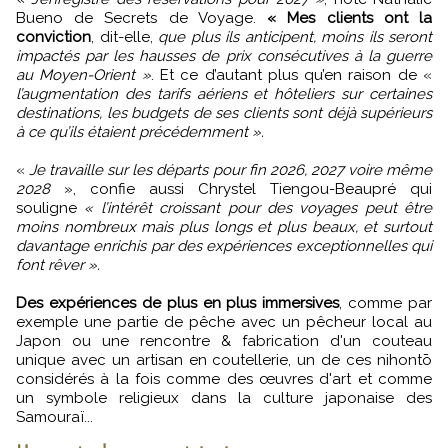
Bueno de Secrets de Voyage.
« Mes clients ont la
conviction
, dit-elle,
que plus ils anticipent, moins ils seront
impactés par les hausses de prix consécutives à la guerre
au Moyen-Orient »
. Et ce d’autant plus qu’en raison de «
l’augmentation des tarifs aériens et hôteliers sur certaines
destinations, les budgets de ses clients sont déjà supérieurs
à ce qu’ils étaient précédemment ».
«
Je travaille sur les départs pour fin 2026, 2027 voire même
2028
», confie aussi Chrystel Tiengou-Beaupré qui
souligne
« l’intérêt croissant pour des voyages peut être
moins nombreux mais plus longs et plus beaux, et surtout
davantage enrichis par des expériences exceptionnelles qui
font rêver ».
Des expériences de plus en plus immersives
, comme par
exemple une partie de pêche avec un pêcheur local au
Japon ou une rencontre & fabrication d'un couteau
unique avec un artisan en coutellerie, un de ces nihontō
considérés à la fois comme des œuvres d'art et comme
un symbole religieux dans la culture japonaise des
Samouraï...