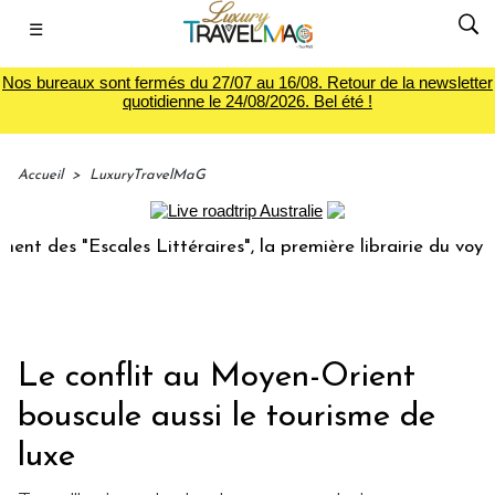
☰
Nos bureaux sont fermés du 27/07 au 16/08. Retour de la newsletter
quotidienne le 24/08/2026. Bel été !
Accueil
>
LuxuryTravelMaG
scales Littéraires", la première librairie du voyage
Le g
Le conflit au Moyen-Orient
bouscule aussi le tourisme de
luxe