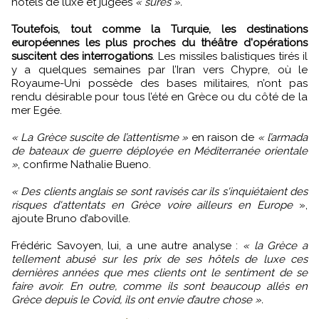
hôtels de luxe et jugées
« sûres ».
Toutefois, tout comme la Turquie, les destinations
européennes les plus proches du théâtre d'opérations
suscitent des interrogations
. Les missiles balistiques tirés il
y a quelques semaines par l’Iran vers Chypre, où le
Royaume-Uni possède des bases militaires, n’ont pas
rendu désirable pour tous l’été en Grèce ou du côté de la
mer Egée.
« La Grèce suscite de l’attentisme »
en raison de
« l’armada
de bateaux de guerre déployée en Méditerranée orientale
»
, confirme Nathalie Bueno.
« Des clients anglais se sont ravisés car ils s'inquiétaient des
risques d'attentats en Grèce voire ailleurs en Europe
»,
ajoute Bruno d’aboville.
Frédéric Savoyen, lui, a une autre analyse :
« la Grèce a
tellement abusé sur les prix de ses hôtels de luxe ces
dernières années que mes clients ont le sentiment de se
faire avoir. En outre, comme ils sont beaucoup allés en
Grèce depuis le Covid, ils ont envie d’autre chose ».