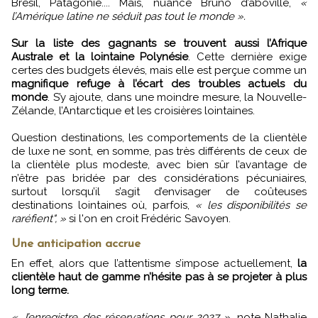
Brésil, Patagonie.... Mais, nuance Bruno d’aboville,
«
l’Amérique latine ne séduit pas tout le monde ».
Sur la liste des gagnants se trouvent aussi l’Afrique
Australe et la lointaine Polynésie
. Cette dernière exige
certes des budgets élevés, mais elle est perçue comme un
magnifique refuge à l’écart des troubles actuels du
monde
. S’y ajoute, dans une moindre mesure, la Nouvelle-
Zélande, l’Antarctique et les croisières lointaines.
Question destinations, les comportements de la clientèle
de luxe ne sont, en somme, pas très différents de ceux de
la clientèle plus modeste, avec bien sûr l’avantage de
n’être pas bridée par des considérations pécuniaires,
surtout lorsqu’il s’agit d’envisager de coûteuses
destinations lointaines où, parfois,
« les disponibilités se
raréfient", »
si l'on en croit Frédéric Savoyen.
Une anticipation accrue
En effet, alors que l’attentisme s’impose actuellement,
la
clientèle haut de gamme n’hésite pas à se projeter à plus
long terme.
« J’enregistre des réservations pour 2027 »
, note Nathalie