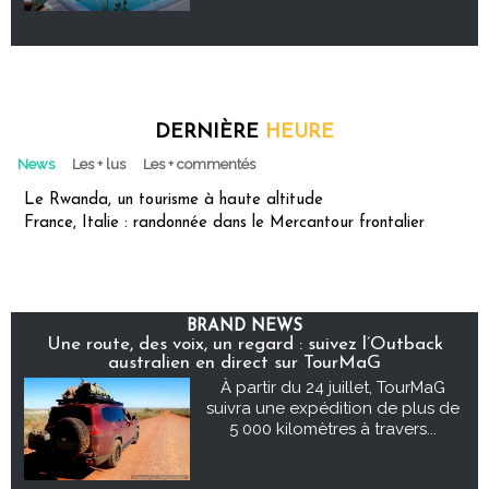
DERNIÈRE
HEURE
News
Les + lus
Les + commentés
Le Rwanda, un tourisme à haute altitude
France, Italie : randonnée dans le Mercantour frontalier
BRAND NEWS
Une route, des voix, un regard : suivez l’Outback
australien en direct sur TourMaG
À partir du 24 juillet, TourMaG
suivra une expédition de plus de
5 000 kilomètres à travers...