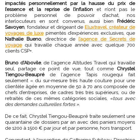
impactés personnellement par la hausse du prix de
l’essence et la reprise de l’inflation
et n’ont pas le
problème personnel de pouvoir d’achat, nos
interlocuteurs en sont convenus, aussi bien
Frédéric
Savoyen
, fondateur et dirigeant de
Eluxtravel, créateur de
voyages de luxe
pimentés d’expériences exclusives, que
Nathalie Bueno
, directrice de
l’agence de Secrets de
voyage
qui travaille chaque année avec quelque 700
clients CSP+.
Bruno d'Abovile
, de l'agence Altitudes Travel qui travaille
seul, partage ce point de vue, tout comme
Chrystel
Tiengou-Beaupré
de l'agence Tapis rougequi fait
seulement « du sur-mesure très haute couture pour une
clientèle âgée en moyenne de 50 à 70 ans composée de
chefs d’entreprises, de cadres très très supérieurs, ou de
retraités de ces mêmes catégories sociales,
«tous avec
des demandes culturelles fortes »
.
De ce fait, Chrystel Tiengou-Beaupré traite seulement une
quarantaine de dossiers par an avec des paniers moyens
de 1200 à 1500 € par jour et par personne, hors transport.
Cependant, à l’exception de Catherine Subileau, Directrice