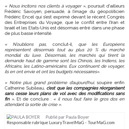
« Nous incitons nos clients à voyager »
, poursuit d'ailleurs
Frédéric Savoyen, persuadé, à l’image du géopoliticien
Frédéric Encel qui s’est exprimé devant le récent Congrès
des Entreprises du Voyage, que le conflit entre l’Iran et
Israël et les Etats-Unis est désormais entré dans une phase
de plus basse intensité.
« N’oublions pas
, conclut-il,
que les Européens
représentent désormais tout au plus 20 % du marché
mondial du luxe. Désormais, les marchés qui tirent la
demande haut de gamme sont les Chinois, les Indiens, les
Africains, les Latino-américains. Eux continuent de voyager,
ils en ont envie et ont les budgets nécessaires».
« Notre plus grand problème d’aujourd’hui,
soupire enfin
Catherine Subileau,
c’est que les compagnies réorganisent
sans cesse leurs plans de vol avec des modifications sans
fin
».
Et de conclure :
« il nous faut faire le gros dos en
attendant la sortie de crise ».
Publié par Paula Boyer
Responsable rubrique LuxuryTravelMaG - TourMaG.com