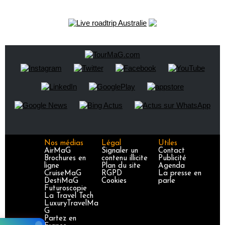
Nos médias
Légal
Utiles
AirMaG
Signaler un
Contact
Brochures en
contenu illicite
Publicité
ligne
Plan du site
Agenda
CruiseMaG
RGPD
La presse en
DestiMaG
Cookies
parle
Futuroscopie
La Travel Tech
LuxuryTravelMa
G
Partez en