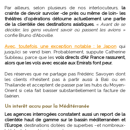
Par ailleurs, selon plusieurs de nos interlocuteurs,
la
crainte de devoir survoler -de près ou même de loin- les
théâtres d'opérations détourne actuellement une partie
de la clientèle des destinations asiatiques.
« Avant de se
décider, les gens veulent savoir où passent les avions »
confie Bruno d'Aboville.
Avec, toutefois, une exception notable : le Japon
qui
jusqu’ici se vend bien. Probablement, suppute Catherine
Subileau, parce que les
vols directs d’Air France rassurent,
alors que les vols avec escale aux Emirats font peur.
Des réserves que ne partage pas Frédéric Savoyen dont
les clients n’hésitent pas à partir aussi à Bali ou en
Thaïlande et acceptent de passer par les hubs du Moyen-
Orient si cela fait baisser substantiellement la facture de
l’aérien.
Un interêt accru pour la Méditérranée
Les agences interrogées constatent aussi un report de la
clientèle haut de gamme sur le bassin méditerranéen et
l'Europe
, destinations dotées de superbes –et nombreux-