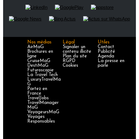
Nos médias
Légal
Utiles
AirMaG
Signaler un
Contact
Brochures en
contenu illicite
Publicité
ligne
Plan du site
Agenda
CruiseMaG
RGPD
La presse en
DestiMaG
Cookies
parle
Futuroscopie
La Travel Tech
LuxuryTravelMa
G
Partez en
France
TravelJobs
TravelManager
MaG
VoyageursMaG
Voyages
Responsables