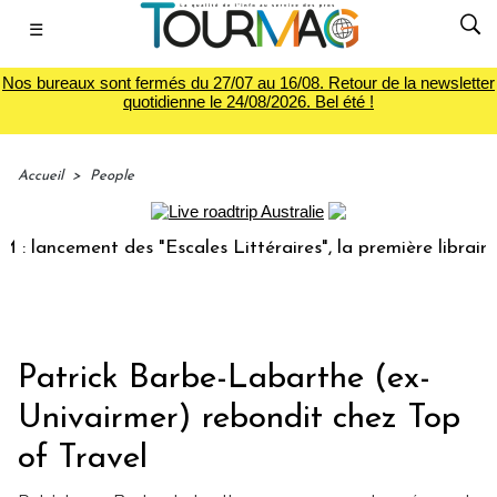
☰
Nos bureaux sont fermés du 27/07 au 16/08. Retour de la newsletter
quotidienne le 24/08/2026. Bel été !
Accueil
>
People
ncement des "Escales Littéraires", la première librairie du
Patrick Barbe-Labarthe (ex-
Univairmer) rebondit chez Top
of Travel