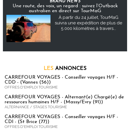
BRAND NEWS
Une route, des voix, un regard : suivez l’Outback
australien en direct sur TourMaG
À partir du 24 juillet, TourMaG
suivra une expédition de plus de
5 000 kilomètres à travers...
LES
ANNONCES
CARREFOUR VOYAGES - Conseiller voyages H/F -
CDD - (Vannes (56))
OFFRES D'EMPLOI TOURISME
CARREFOUR VOYAGES - Alternant(e) Chargé(e) de
ressources humaines H/F - (Massy/Evry (91))
ALTERNANCE / STAGES TOURISME
CARREFOUR VOYAGES - Conseiller voyages H/F -
CDI - (St Brice (77))
OFFRES D'EMPLOI TOURISME