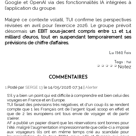
Google et OpenAI via des fonctionnalités IA intégrées à
l’application du groupe.
Malgré ce contexte volatil, TUI confirme les perspectives
révisées en avril pour l’exercice 2026. Le groupe prévoit
désormais
un EBIT sous-jacent compris entre 1,1 et 1,4
milliard d’euros, tout en suspendant temporairement ses
prévisions de chiffre d’affaires.
Lu 1562 fois
Tags
:
tui
Notez
COMMENTAIRES
1.
Posté par
SERGE 13
le 14/05/2026 07:34
|
Alerter
S'il y a bien un point qui est difficile à comprendre est bien celui des
voyages en France et en Europe.
TUI faisait des prévisions très négatives, et d'un coup ils se rendent
compte que 1 les Français ont de l'argent (quel scoop en effet) et
que de 2 les européens ont tous envie de voyager et de partir
s'aérer.
AF a publié un papier disant que les réservations sont bonnes pour
l'été, malgré l'augmentation impressionnante que celle-ci a imposé
aux voyageurs (ils ont en même temps crié au scandale pour