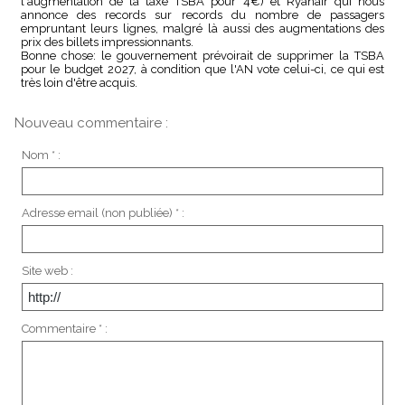
l'augmentation de la taxe TSBA pour 4€) et Ryanair qui nous
annonce des records sur records du nombre de passagers
empruntant leurs lignes, malgré là aussi des augmentations des
prix des billets impressionnants.
Bonne chose: le gouvernement prévoirait de supprimer la TSBA
pour le budget 2027, à condition que l'AN vote celui-ci, ce qui est
très loin d'être acquis.
Nouveau commentaire :
Nom * :
Adresse email (non publiée) * :
Site web :
Commentaire * :