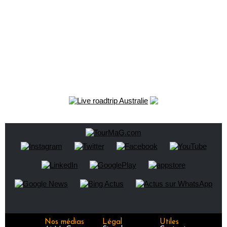
Nos médias
Légal
Utiles