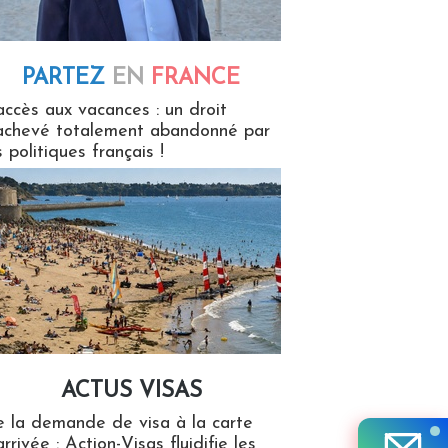
PARTEZ
EN
FRANCE
 en France
accès aux vacances : un droit
achevé totalement abandonné par
s politiques français !
ACTUS VISAS
isas
 la demande de visa à la carte
arrivée : Action-Visas fluidifie les