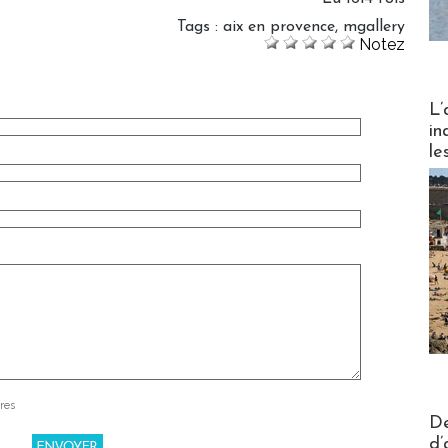
Tags
:
aix en provence
,
mgallery
Notez
Partez
L’
in
le
res
Actus V
De
d’