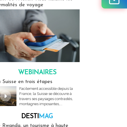
rmalités de voyage
WEBINAIRES
res
 Suisse en trois étapes
Facilement accessible depuis la
France, la Suisse se découvre à
travers ses paysages contrastés,
montagnes imposantes,...
DESTI
MAG
MAG
 Rwanda, un tourisme à haute