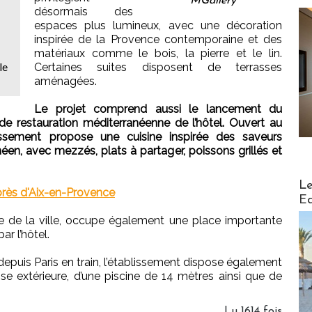
MGallery
désormais des
espaces plus lumineux, avec une décoration
inspirée de la Provence contemporaine et des
matériaux comme le bois, la pierre et le lin.
le
Certaines suites disposent de terrasses
aménagées.
Le projet comprend aussi le lancement du
e restauration méditerranéenne de l’hôtel. Ouvert au
issement propose une cuisine inspirée des saveurs
en, avec mezzés, plats à partager, poissons grillés et
Distribu
Le
 près d'Aix-en-Provence
Ed
ue de la ville, occupe également une place importante
ar l’hôtel.
depuis Paris en train, l’établissement dispose également
asse extérieure, d’une piscine de 14 mètres ainsi que de
Lu 1614 fois