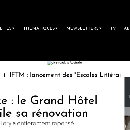
LITÉS
THÉMATIQUES
NEWSLETTERS
TV
A
▼
▼
▼
 lancement des "Escales Littéraires", la prem
e : le Grand Hôtel
le sa rénovation
llery a entièrement repensé