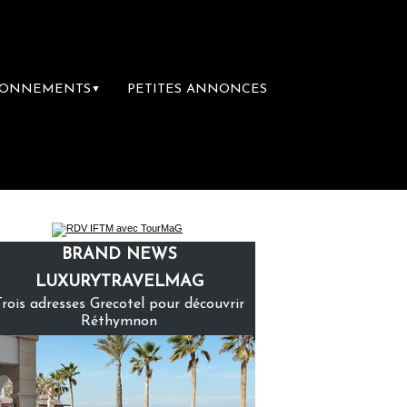
BONNEMENTS
PETITES ANNONCES
▼
ière librairie du voyage
Le groupe Sainte-
BRAND NEWS
LUXURYTRAVELMAG
Trois adresses Grecotel pour découvrir
Réthymnon