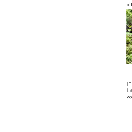
al
Product
IF
Li
v