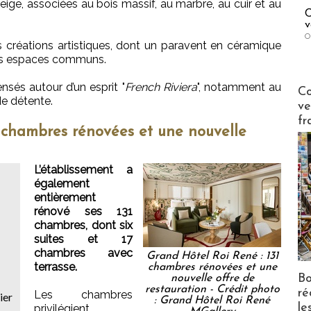
beige, associées au bois massif, au marbre, au cuir et au
C
v
O
s créations artistiques, dont un paravent en céramique
les espaces communs.
nsés autour d’un esprit "
French Riviera
", notamment au
Publi-n
Co
de détente.
ve
fr
1 chambres rénovées et une nouvelle
L’établissement a
également
entièrement
rénové ses 131
chambres, dont six
suites et 17
chambres avec
Grand Hôtel Roi René : 131
terrasse.
chambres rénovées et une
Bo
nouvelle offre de
restauration - Crédit photo
ré
Les chambres
ier
: Grand Hôtel Roi René
le
privilégient