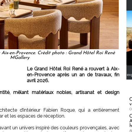
Aix-en-Provence. Crédit photo : Grand Hôtel Roi René
MGallery
Le Grand Hôtel Roi René a rouvert à Aix-
en-Provence après un an de travaux, fin
ex
avril 2026.
ntité, mêlant matériaux nobles, artisanat et design
C
v
chitecte d’intérieur Fabien Roque, qui a entièrement
O
 bar et les espaces de réception.
A
h
nt un univers inspiré des couleurs provençales, avec
A