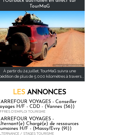
l’Outback australien en direct sur
TourMaG
À partir du 24 juillet, TourMaG suivra une
pédition de plus de 5 000 kilomètres à travers...
LES
ANNONCES
ARREFOUR VOYAGES - Conseiller
oyages H/F - CDD - (Vannes (56))
FFRES D'EMPLOI TOURISME
CARREFOUR VOYAGES -
lternant(e) Chargé(e) de ressources
umaines H/F - (Massy/Evry (91))
LTERNANCE / STAGES TOURISME