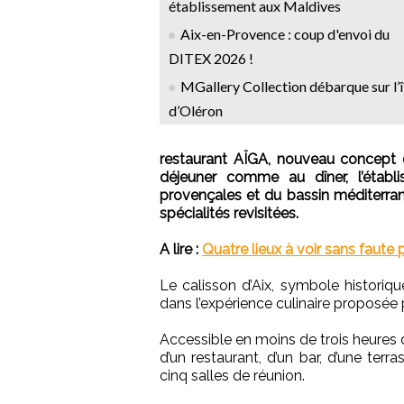
établissement aux Maldives
Aix-en-Provence : coup d'envoi du
DITEX 2026 !
MGallery Collection débarque sur l’î
d’Oléron
restaurant AÏGA, nouveau concept d
déjeuner comme au dîner, l’établ
provençales et du bassin méditerrané
spécialités revisitées.
A lire :
Quatre lieux à voir sans faute
Le calisson d’Aix, symbole historiq
dans l’expérience culinaire proposée p
Accessible en moins de trois heures 
d’un restaurant, d’un bar, d’une terr
cinq salles de réunion.