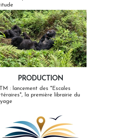
titude
PRODUCTION
ion
TM : lancement des "Escales
ttéraires", la première librairie du
oyage