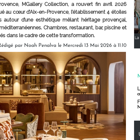
vence, MGallery Collection, a rouvert fin avril 2026
é au cœur d’Aix-en-Provence, l’établissement 4 étoiles
 autour d’une esthétique mêlant héritage provençal,
méditerranéennes. Chambres, restaurant, bar, piscine et
 dans le cadre de cette transformation.
La 
Rédigé par
Noah Penalva
le Mercredi 13 Mai 2026 à 11:10
L
a
F
M