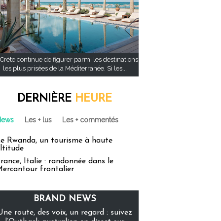
Crète continue de figurer parmi les destinations
les plus prisées de la Méditerranée. Si les...
DERNIÈRE
HEURE
News
Les + lus
Les + commentés
e Rwanda, un tourisme à haute
ltitude
rance, Italie : randonnée dans le
ercantour frontalier
BRAND NEWS
Une route, des voix, un regard : suivez