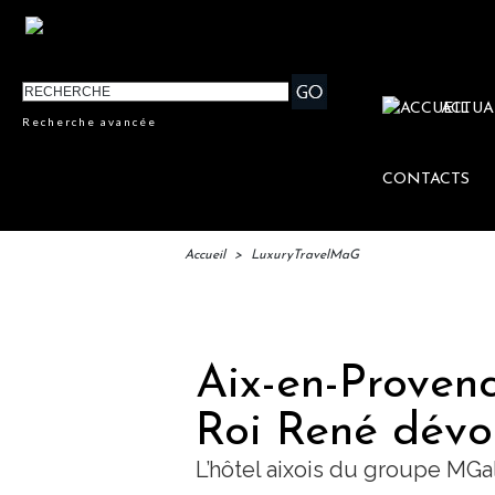
ACTUA
Recherche avancée
CONTACTS
Accueil
>
LuxuryTravelMaG
IFTM :
Aix-en-Provenc
Roi René dévoi
L’hôtel aixois du groupe MGa