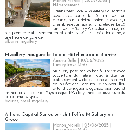
Manon Morelli
| 22/07/2025
|
Hébergement
Green Coast Hotel – MGallery Collection a
ouvert ses portes le 16 juin 2025 en
Albanie, sur la riviera ionienne, avec 131
chambres et un spa sur cinq étages. Le 16
juin 2025, MGallery Collection a inauguré
son premier établissement en Albanie. Situé sur la côte ionienne, à
une heure de route de...
albanie
,
mgallery
MGallery inaugure le Talaia Hôtel & Spa à Biarritz
Amélia Brille
| 10/06/2025
|
LuxuryTravelMaG
MGallery pose ses valises à Biarritz avec
l’ouverture du Talaia Hôtel & Spa, un
établissement 4 étoiles niché au sommet
de la Côte des Basques. Ce nouveau lieu
entend conjuguer élégance, bien-être et
immersion au cœur du Pays basque. MGallery annonce l’ouverture du
Talaia Hôtel & Spa -...
biarritz
,
hotel
,
mgallery
Athens Capital Suites enrichit l’offre MGallery en
Grèce
Manon Morelli
| 03/06/2025
|
LuxuryTravelMaG