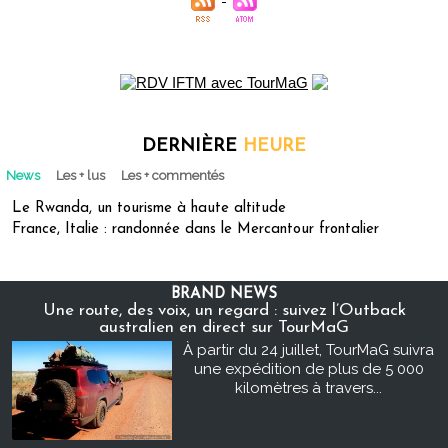
DERNIÈRE
HEURE
News
Les + lus
Les + commentés
Le Rwanda, un tourisme à haute altitude
France, Italie : randonnée dans le Mercantour frontalier
BRAND NEWS
Une route, des voix, un regard : suivez l’Outback
australien en direct sur TourMaG
À partir du 24 juillet, TourMaG suivra
une expédition de plus de 5 000
kilomètres à travers...