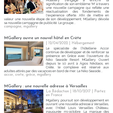
MGallery s'engage à enrichir la
signification de son emblème 'M' à travers
une nouvelle campagne qui reflète une
réactualisation des fondements de
l'expérience offerte. Afin de mettre en
valeur une nouvelle étape de son développement, MGallery dévoile
sa nouvelle campagne de publicité. Le groupe...
campagne
,
mgallery
MGallery ouvre un nouvel hôtel en Crète
| 12/04/2022
|
Hébergement
Le spécialiste de l’hôtellerie Accor
continue de développer et de renforcer sa
présence en Grèce avec l'ouverture du
Niko Seaside Resort MGallery. Ouvert
depuis le 10 avril à Ágios Nikólaos, en
Crète, le complexe est réservé aux
adultes attirés par des vacances en bord de mer. Le Niko Seaside...
accor
,
crete
,
grèce
,
mgallery
MGallery : une nouvelle adresse à Versailles
La Rédaction
| 18/10/2017
|
Partez
en France
Mgallery poursuit son développement en
ouvrant une nouvelle adresse à Versailles,
avec l'Hôtel Louis Versailles Château,
inaugurée mi-octobre. La marque des