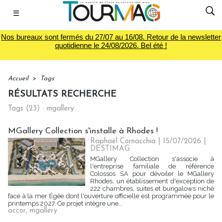
☰
Nos bureaux sont fermés du 27/07 au 16/08. Retour de la newsletter
quotidienne le 24/08/2026. Bel été !
Accueil
>
Tags
RÉSULTATS RECHERCHE
Tags (23) : mgallery
MGallery Collection s'installe à Rhodes !
Raphaël Cornacchia | 15/07/2026
|
DESTIMAG
MGallery Collection s'associe à
l'entreprise familiale de référence
Colossos SA pour dévoiler le MGallery
Rhodes, un établissement d'exception de
222 chambres, suites et bungalows niché
face à la mer Égée dont l'ouverture officielle est programmée pour le
printemps 2027. Ce projet intègre une...
accor
,
mgallery