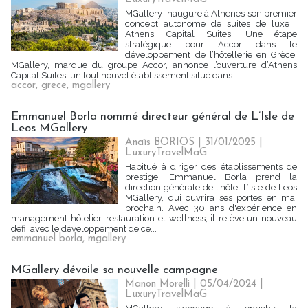
MGallery inaugure à Athènes son premier
concept autonome de suites de luxe :
Athens Capital Suites. Une étape
stratégique pour Accor dans le
développement de l’hôtellerie en Grèce.
MGallery, marque du groupe Accor, annonce l’ouverture d’Athens
Capital Suites, un tout nouvel établissement situé dans...
accor
,
grece
,
mgallery
Emmanuel Borla nommé directeur général de L’Isle de
Leos MGallery
Anaïs BORIOS
| 31/01/2025
|
LuxuryTravelMaG
Habitué à diriger des établissements de
prestige, Emmanuel Borla prend la
direction générale de l’hôtel L’Isle de Leos
MGallery, qui ouvrira ses portes en mai
prochain. Avec 30 ans d'expérience en
management hôtelier, restauration et wellness, il relève un nouveau
défi, avec le développement de ce...
emmanuel borla
,
mgallery
MGallery dévoile sa nouvelle campagne
Manon Morelli
| 05/04/2024
|
LuxuryTravelMaG