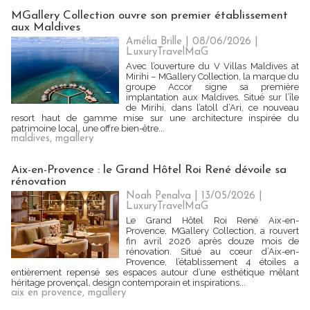
MGallery Collection ouvre son premier établissement
aux Maldives
Amélia Brille
| 08/06/2026
|
LuxuryTravelMaG
Avec l’ouverture du V Villas Maldives at
Mirihi – MGallery Collection, la marque du
groupe Accor signe sa première
implantation aux Maldives. Situé sur l’île
de Mirihi, dans l’atoll d’Ari, ce nouveau
resort haut de gamme mise sur une architecture inspirée du
patrimoine local, une offre bien-être...
maldives
,
mgallery
Aix-en-Provence : le Grand Hôtel Roi René dévoile sa
rénovation
Noah Penalva
| 13/05/2026
|
LuxuryTravelMaG
Le Grand Hôtel Roi René Aix-en-
Provence, MGallery Collection, a rouvert
fin avril 2026 après douze mois de
rénovation. Situé au cœur d’Aix-en-
Provence, l’établissement 4 étoiles a
entièrement repensé ses espaces autour d’une esthétique mêlant
héritage provençal, design contemporain et inspirations...
aix en provence
,
mgallery