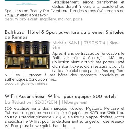
l'établissement seront transformés et
dédiés durant 3 jours à la beauté et au
Spa. Le salon Beauty Pro Event sera l’un des salons événements de
2015. En effet, après avoir...
beauty pro event
,
mgallery
,
molitor
,
paris
Balthazar Hôtel & Spa : ouverture du premier 5 étoiles
de Rennes
Michèle SANI
| 07/10/2014
|
Bien-
être
Après 4 ans de travaux de rénovation, le
Balthazar Hôtel & Spa (5*) - MGallery
Collection vient d’ouvrir ses portes. Doté
d’un Spa Nuxe et d’un restaurant dont la
carte a été élaborée par les Rostang Père
& Filles, il promet à ses hôtes des moments conviviaux et
authentiques. Conçu comme...
accor
,
mgallery
,
rennes
WiFi : Accor choisit Wifirst pour équiper 200 hôtels
La Rédaction
| 22/05/2014
|
Hébergement
200 établissements des marques Novotel, Mgallery, Mercure et
Pullman, du groupe Accor ont été équipés en WiFi par Wifirst au
cours du premier trimestre 2014. A la suite d'un appel d'offres, Accor
a sélectionné Wifirst pour le déploiement et la gestion des réseaux
Wi-Fi de plus de 200 hôtels haut de...