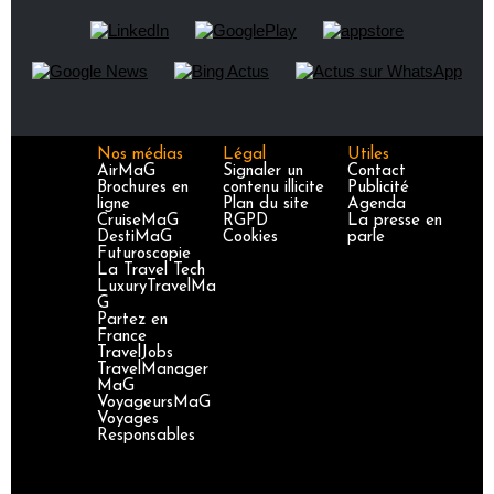
Nos médias
Légal
Utiles
AirMaG
Signaler un
Contact
Brochures en
contenu illicite
Publicité
ligne
Plan du site
Agenda
CruiseMaG
RGPD
La presse en
DestiMaG
Cookies
parle
Futuroscopie
La Travel Tech
LuxuryTravelMa
G
Partez en
France
TravelJobs
TravelManager
MaG
VoyageursMaG
Voyages
Responsables