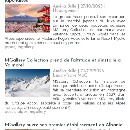
japonaises
Amélia Brille
| 27/10/2025
|
Hébergement
Le groupe Accor poursuit son expansion
sur le marché japonais du luxe avec
l’annonce de deux nouvelles adresses
MGallery Collection, en partenariat avec
Patience Capital Group. Situés dans les
Alpes japonaises, le Madarao Kogen Hotel et le Lime Resort Myoko
promettent une expérience haut de gamme...
japon
,
mgallery
MGallery Collection prend de l’altitude et s’installe à
Valmorel
Amélia Brille
| 01/09/2025
|
LuxuryTravelMaG
MGallery Collection, la marque de
boutique-hôtels de luxe du Groupe Accor,
fait sa première incursion en montagne
avec l’ouverture prévue en 2027 d’un
hôtel 5 étoiles à Valmorel. MGallery, filiale
du Groupe Accor, s’apprête à poser ses valises dans les Alpes
françaises. Un nouvel établissement 5...
accor
,
alpes
,
mgallery
MGallery ouvre son premier établissement en Albanie