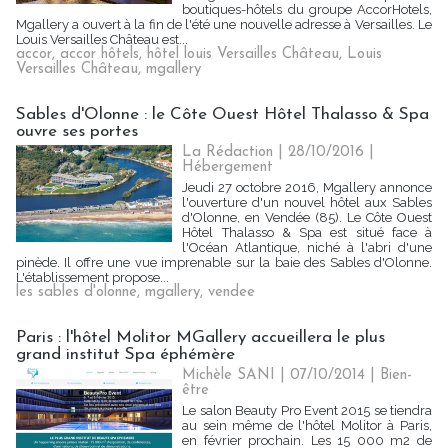
boutiques-hôtels du groupe AccorHotels,
Mgallery a ouvert à la fin de l'été une nouvelle adresse à Versailles. Le
Louis Versailles Château est...
accor
,
accor hôtels
,
hôtel louis Versailles Château
,
Louis
Versailles Château
,
mgallery
Sables d'Olonne : le Côte Ouest Hôtel Thalasso & Spa
ouvre ses portes
La Rédaction
| 28/10/2016
|
Hébergement
Jeudi 27 octobre 2016, Mgallery‎ annonce
l'ouverture d'un nouvel hôtel aux Sables
d'Olonne, en Vendée (85). Le Côte Ouest
Hôtel Thalasso & Spa est situé face à
l'Océan Atlantique, niché à l'abri d'une
pinède. Il offre une vue imprenable sur la baie des Sables d'Olonne.
L'établissement propose...
les sables d'olonne
,
mgallery
,
vendee
Paris : l'hôtel Molitor MGallery accueillera le plus
grand institut Spa éphémère
Michèle SANI
| 07/10/2014
|
Bien-
être
Le salon Beauty Pro Event 2015 se tiendra
au sein même de l'hôtel Molitor à Paris,
en février prochain. Les 15 000 m2 de