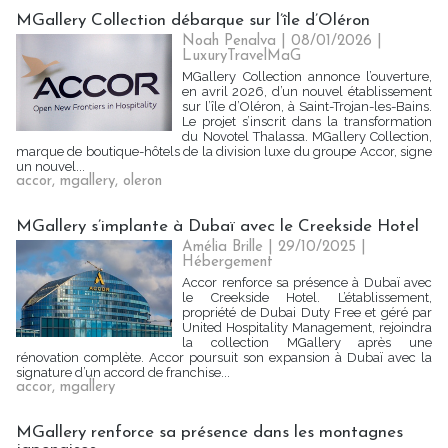
MGallery Collection débarque sur l’île d’Oléron
Noah Penalva
| 08/01/2026
|
LuxuryTravelMaG
MGallery Collection annonce l’ouverture,
en avril 2026, d’un nouvel établissement
sur l’île d’Oléron, à Saint-Trojan-les-Bains.
Le projet s’inscrit dans la transformation
du Novotel Thalassa. MGallery Collection,
marque de boutique-hôtels de la division luxe du groupe Accor, signe
un nouvel...
accor
,
mgallery
,
oleron
MGallery s’implante à Dubaï avec le Creekside Hotel
Amélia Brille
| 29/10/2025
|
Hébergement
Accor renforce sa présence à Dubaï avec
le Creekside Hotel. L’établissement,
propriété de Dubai Duty Free et géré par
United Hospitality Management, rejoindra
la collection MGallery après une
rénovation complète. Accor poursuit son expansion à Dubaï avec la
signature d’un accord de franchise...
accor
,
mgallery
MGallery renforce sa présence dans les montagnes