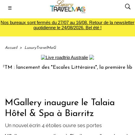
☰
Nos bureaux sont fermés du 27/07 au 16/08. Retour de la newsletter
quotidienne le 24/08/2026. Bel été !
Accueil
>
LuxuryTravelMaG
 lancement des "Escales Littéraires", la première librairie 
MGallery inaugure le Talaia
Hôtel & Spa à Biarritz
Un nouvel écrin 4 étoiles ouvre ses portes