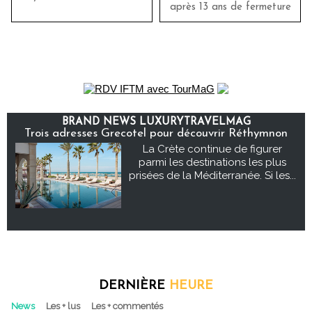
après 13 ans de fermeture
BRAND NEWS LUXURYTRAVELMAG
Trois adresses Grecotel pour découvrir Réthymnon
La Crète continue de figurer
parmi les destinations les plus
prisées de la Méditerranée. Si les...
DERNIÈRE
HEURE
News
Les + lus
Les + commentés