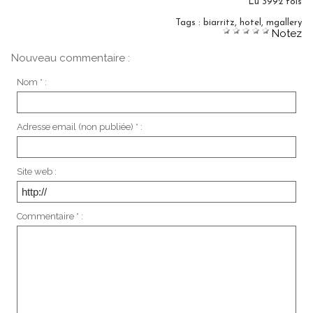
Lu 3992 fois
Tags
:
biarritz
,
hotel
,
mgallery
Notez
Nouveau commentaire :
Nom * :
Adresse email (non publiée) * :
Site web :
Commentaire * :