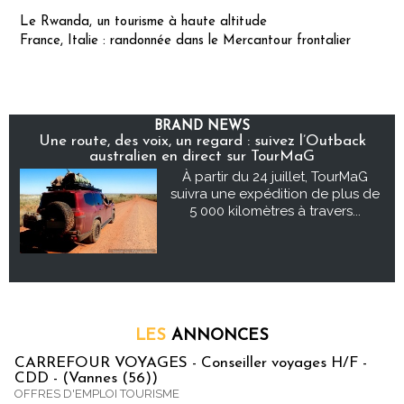
Le Rwanda, un tourisme à haute altitude
France, Italie : randonnée dans le Mercantour frontalier
BRAND NEWS
Une route, des voix, un regard : suivez l’Outback
australien en direct sur TourMaG
À partir du 24 juillet, TourMaG
suivra une expédition de plus de
5 000 kilomètres à travers...
LES
ANNONCES
CARREFOUR VOYAGES - Conseiller voyages H/F -
CDD - (Vannes (56))
OFFRES D'EMPLOI TOURISME