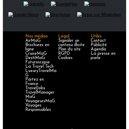
Nos médias
Légal
Utiles
AirMaG
Signaler un
Contact
Brochures en
contenu illicite
Publicité
ligne
Plan du site
Agenda
CruiseMaG
RGPD
La presse en
DestiMaG
Cookies
parle
Futuroscopie
La Travel Tech
LuxuryTravelMa
G
Partez en
France
TravelJobs
TravelManager
MaG
VoyageursMaG
Voyages
Responsables