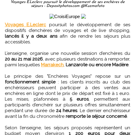
Voyages E.Leclerc poursuit le développement de ses enchères de
séjours - Depositphotos.com @Kuzmafoto
Voyages E.Leclerc
poursuit le développement de ses
dispositifs d’enchères de voyages et de live shopping,
lancés il y a deux ans
afin de rendre les séjours plus
accessibles.
L’enseigne, organise une nouvelle session d’enchères du
20 au 21 mai 2026
, avec plusieurs destinations à remporter,
parmi lesquelles
Marrakech
,
Lanzarote ou encore Madère
.
Le principe des "Enchères Voyages" repose sur un
fonctionnement simple
: les clients inscrits au club des
enchérisseurs peuvent participer à des ventes aux
enchères en ligne dont le prix de départ est fixé à 1 euro.
Les mises, plafonnées à
5 euros
, permettent aux
participants d’enchérir sur plusieurs offres simultanément
pendant une durée de
24 heures
. Le dernier enchérisseur
avant la fin du chronomètre
remporte le séjour concerné
.
Selon l’enseigne, les séjours proposés représentent un
budget moyen d’environ
1 200 euros pour deux