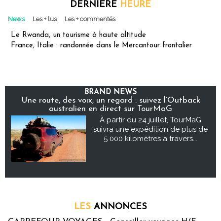
DERNIÈRE
HEURE
News
Les + lus
Les + commentés
Le Rwanda, un tourisme à haute altitude
France, Italie : randonnée dans le Mercantour frontalier
BRAND NEWS
Une route, des voix, un regard : suivez l’Outback
australien en direct sur TourMaG
À partir du 24 juillet, TourMaG
suivra une expédition de plus de
5 000 kilomètres à travers...
LES
ANNONCES