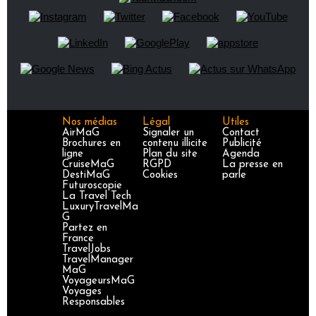
Nos médias
Légal
Utiles
AirMaG
Signaler un
Contact
Brochures en
contenu illicite
Publicité
ligne
Plan du site
Agenda
CruiseMaG
RGPD
La presse en
DestiMaG
Cookies
parle
Futuroscopie
La Travel Tech
LuxuryTravelMa
G
Partez en
France
TravelJobs
TravelManager
MaG
VoyageursMaG
Voyages
Responsables