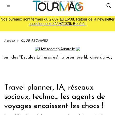
☰
Nos bureaux sont fermés du 27/07 au 16/08. Retour de la newsletter
quotidienne le 24/08/2026. Bel été !
Accueil
>
CLUB ABONNES
Escales Littéraires", la première librairie du voyage
Le 
Travel planner, IA, réseaux
sociaux, techno... les agents de
voyages encaissent les chocs !