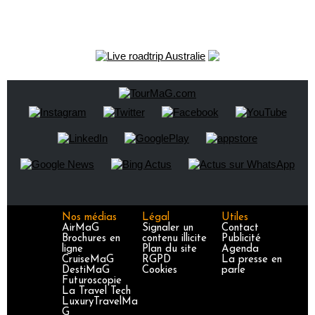
Nos médias
Légal
Utiles
AirMaG
Signaler un
Contact
Brochures en
contenu illicite
Publicité
ligne
Plan du site
Agenda
CruiseMaG
RGPD
La presse en
DestiMaG
Cookies
parle
Futuroscopie
La Travel Tech
LuxuryTravelMa
G