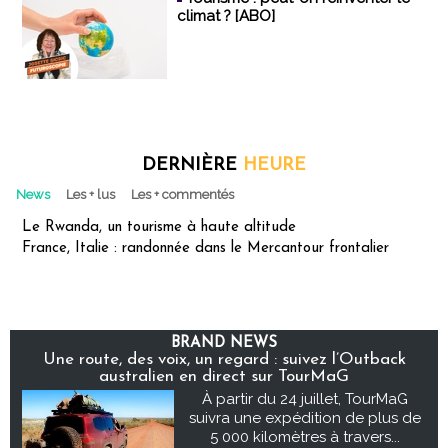
climat ? [ABO]
DERNIÈRE
HEURE
News
Les + lus
Les + commentés
Le Rwanda, un tourisme à haute altitude
France, Italie : randonnée dans le Mercantour frontalier
BRAND NEWS
Une route, des voix, un regard : suivez l’Outback
australien en direct sur TourMaG
À partir du 24 juillet, TourMaG
suivra une expédition de plus de
5 000 kilomètres à travers...