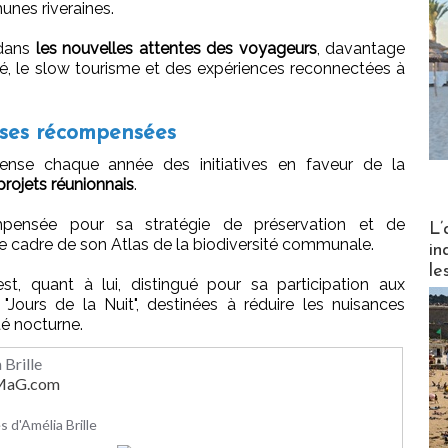
nes riveraines.
dans
les nouvelles attentes des voyageurs
, davantage
té, le slow tourisme et des expériences reconnectées à
ises récompensées
ense chaque année des initiatives en faveur de la
projets réunionnais
.
Partez
ensée pour sa stratégie de préservation et de
L’
s le cadre de son Atlas de la biodiversité communale.
in
le
st, quant à lui, distingué pour sa participation aux
"Jours de la Nuit", destinées à réduire les nuisances
té nocturne.
 Brille
rMaG.com
es d'Amélia Brille