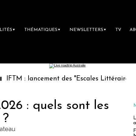
LITÉS
THÉMATIQUES
NEWSLETTERS
TV
A
▼
▼
▼
: lancement des "Escales Littéraires", la prem
026 : quels sont les
 ?
L
a
bateau
F
M