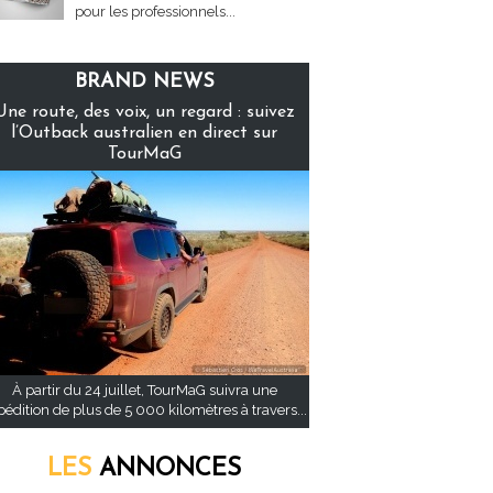
pour les professionnels...
BRAND NEWS
Une route, des voix, un regard : suivez
l’Outback australien en direct sur
TourMaG
À partir du 24 juillet, TourMaG suivra une
pédition de plus de 5 000 kilomètres à travers...
LES
ANNONCES