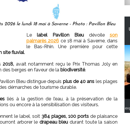
s 2026 le lundi 18 mai à Saverne - Photo : Pavillon Bleu
Le
label Pavillon Bleu
dévoile
son
palmarès 2026
ce 18 mai à Saverne, dans
le Bas-Rhin. Une première pour cette
n site fluvial
.
is
2018,
avait notamment reçu le Prix Thomas Joly en
n des berges en faveur de la
biodiversité
.
Pavillon Bleu distingue depuis
plus de 40 ans
les plages
 des démarches de tourisme durable.
res
liés à la gestion de l’eau, à la préservation de la
ions ou encore à la sensibilisation des visiteurs.
ex
nnent le label, soit
384 plages, 100 ports
de plaisance
ourront arborer le
drapeau bleu
durant toute la saison