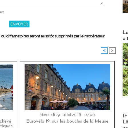
res
DESTI
Le
x ou diffamatoires seront aussitôt supprimés par le modérateur.
al
<
>
Product
Mercredi 29 Juillet 2026 - 07:00
IF
achevé
Eurovélo 19, sur les boucles de la Meuse
Li
tiques