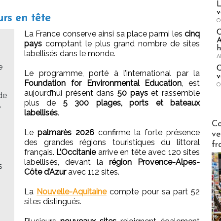
L
v
urs en tête
O
La France conserve ainsi sa place parmi les
cinq
A
pays
comptant le plus grand nombre de sites
h
labellisés dans le monde.
A
e
C
Le programme, porté à l’international par la
v
Foundation for Environmental Education
, est
O
aujourd’hui présent dans
50 pays
et rassemble
de
plus de
5 300 plages, ports et bateaux
?
labellisés
.
Publi-n
Co
Le
palmarès 2026
confirme la forte présence
ve
des grandes régions touristiques du littoral
fr
français.
L’Occitanie
arrive en tête avec 120 sites
labellisés, devant la
région Provence-Alpes-
s
Côte d’Azur
avec 112 sites.
La
Nouvelle-Aquitaine
compte pour sa part 52
sites distingués.