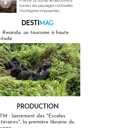
France, la Suisse se découvre à
travers ses paysages contrastés,
montagnes imposantes,...
DESTI
MAG
MAG
 Rwanda, un tourisme à haute
titude
PRODUCTION
ion
TM : lancement des "Escales
ttéraires", la première librairie du