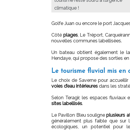
tourisme reste sourd à l’urgence
climatique !
Golfe Juan ou encore le port Jacque
Côté
plages
, Le Tréport, Carqueiran
nouvelles communes labellisées.
Un bateau obtient également le la
Hendaye, qui propose des sorties en
Le tourisme fluvial mis en
Le choix de Saverne pour accueillir 
voies d’eau intérieures
dans les strat
Selon Teragir, les espaces fluviaux
sites labellisés
.
Le Pavillon Bleu souligne
plusieurs a
généralement plus faible que sur le
écologiques, un potentiel pour l