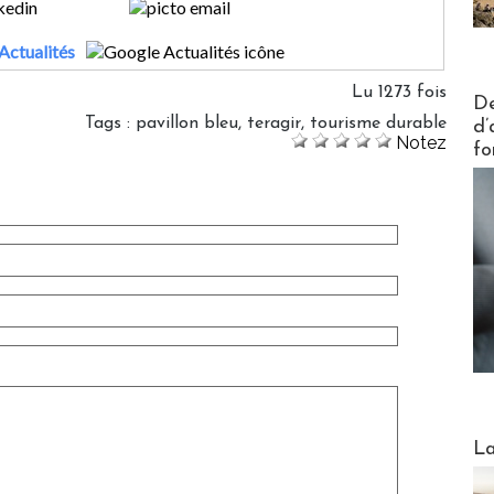
Actualités
Lu 1273 fois
Actus V
De
Tags
:
pavillon bleu
,
teragir
,
tourisme durable
d’
Notez
fo
Webinai
La