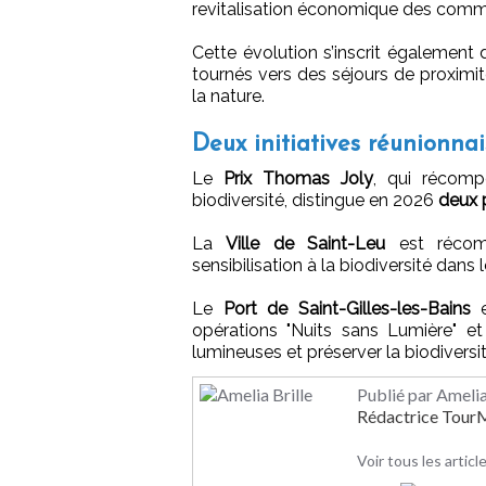
revitalisation économique des commu
Cette évolution s’inscrit également 
tournés vers des séjours de proximi
la nature.
Deux initiatives réunionna
Le
Prix Thomas Joly
, qui récomp
biodiversité, distingue en 2026
deux 
La
Ville de Saint-Leu
est récomp
sensibilisation à la biodiversité dan
Le
Port de Saint-Gilles-les-Bains
e
opérations "Nuits sans Lumière" et 
lumineuses et préserver la biodiversi
Publié par Amelia
Rédactrice Tou
Voir tous les articl