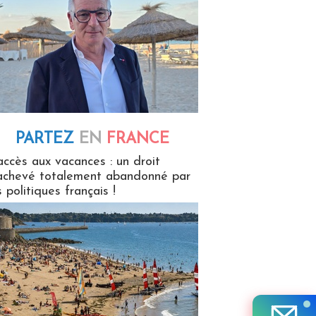
PARTEZ
EN
FRANCE
 en France
accès aux vacances : un droit
achevé totalement abandonné par
s politiques français !