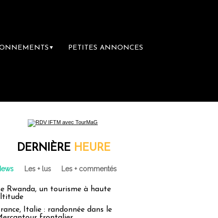
BONNEMENTS
PETITES ANNONCES
▼
ière librairie du voyage
Le groupe Sainte
DERNIÈRE
HEURE
News
Les + lus
Les + commentés
e Rwanda, un tourisme à haute
ltitude
rance, Italie : randonnée dans le
ercantour frontalier