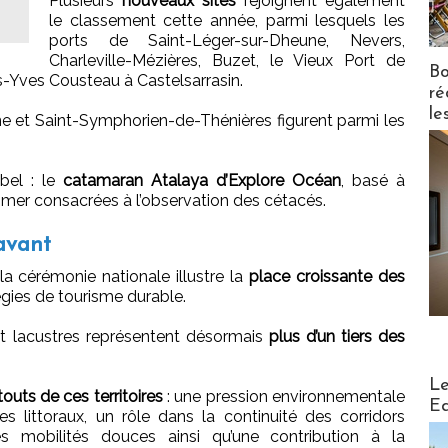
Plusieurs
nouveaux sites
rejoignent également
le classement cette année, parmi lesquels les
ports de Saint-Léger-sur-Dheune, Nevers,
Charleville-Mézières, Buzet, le Vieux Port de
Bo
s-Yves Cousteau à Castelsarrasin.
ré
le
ne et Saint-Symphorien-de-Thénières figurent parmi les
bel : le
catamaran Atalaya d’Explore Océan
, basé à
 mer consacrées à l’observation des cétacés.
 avant
la cérémonie nationale illustre la
place croissante des
égies de tourisme durable.
 et lacustres représentent désormais
plus d’un tiers des
Distribu
Le
touts de ces territoires
: une pression environnementale
Ed
s littoraux, un rôle dans la continuité des corridors
es mobilités douces ainsi qu’une contribution à la