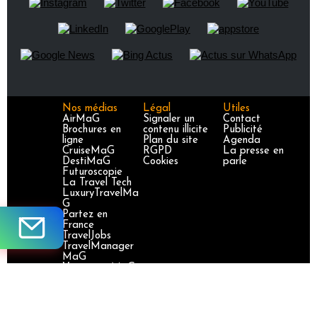
Nos médias
Légal
Utiles
AirMaG
Signaler un
Contact
Brochures en
contenu illicite
Publicité
ligne
Plan du site
Agenda
CruiseMaG
RGPD
La presse en
DestiMaG
Cookies
parle
Futuroscopie
La Travel Tech
LuxuryTravelMa
G
Partez en
France
TravelJobs
TravelManager
MaG
VoyageursMaG
Voyages
Responsables