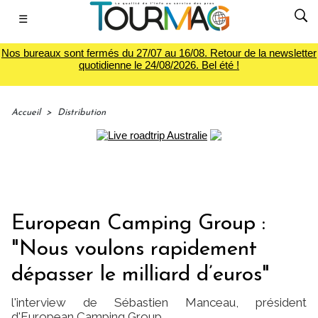
☰
Nos bureaux sont fermés du 27/07 au 16/08. Retour de la newsletter
quotidienne le 24/08/2026. Bel été !
Accueil
>
Distribution
European Camping Group :
"Nous voulons rapidement
dépasser le milliard d’euros"
l'interview de Sébastien Manceau, président
d'European Camping Group