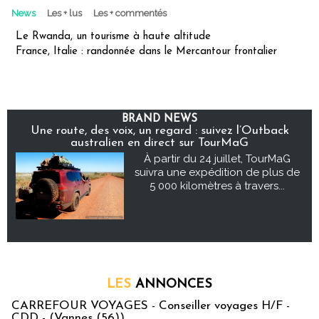
News
Les + lus
Les + commentés
Le Rwanda, un tourisme à haute altitude
France, Italie : randonnée dans le Mercantour frontalier
BRAND NEWS
Une route, des voix, un regard : suivez l’Outback
australien en direct sur TourMaG
À partir du 24 juillet, TourMaG
suivra une expédition de plus de
5 000 kilomètres à travers...
LES
ANNONCES
CARREFOUR VOYAGES - Conseiller voyages H/F -
CDD - (Vannes (56))