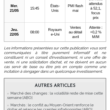
attendus
Mer.
États-
PMI flash
15:45
à 52,1,
21/05
Unis
mai
focus
prix
Ventes
Attente :
Jeu.
Royaum
08:00
au détail
+0,2 %
22/05
e-Uni
avril
M/M
Les informations présentées sur cette publication vous sont
communiquées à titre purement informatif et ne
constituent ni un conseil d’investissement, ni une offre de
vente, ni une sollicitation d’achat, et ne doivent en aucun
cas servir de base ou être pris en compte comme une
incitation à s’engager dans un quelconque investissement.
AUTRES ARTICLES
Marché des changes : la volatilité reste de mise cette
semaine [ABO]
Marchés : le conflit au Moyen-Orient renforce le
dollar et relance les craintes inflationnistes [ABO]