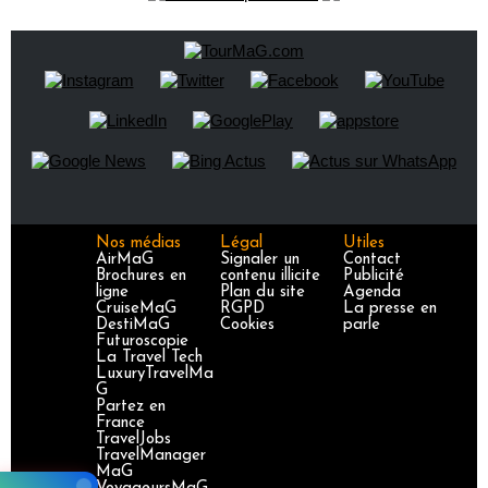
Nos médias
Légal
Utiles
AirMaG
Signaler un
Contact
Brochures en
contenu illicite
Publicité
ligne
Plan du site
Agenda
CruiseMaG
RGPD
La presse en
DestiMaG
Cookies
parle
Futuroscopie
La Travel Tech
LuxuryTravelMa
G
Partez en
France
TravelJobs
TravelManager
MaG