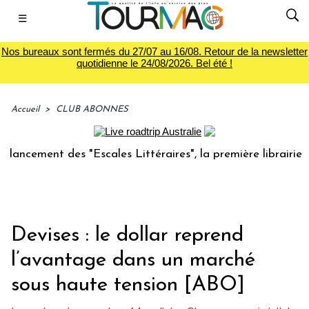
☰
Nos bureaux sont fermés du 27/07 au 16/08. Retour de la newsletter
quotidienne le 24/08/2026. Bel été !
Accueil
>
CLUB ABONNES
nt des "Escales Littéraires", la première librairie du voyag
Devises : le dollar reprend
l’avantage dans un marché
sous haute tension [ABO]