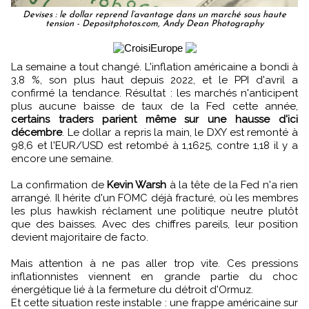
Devises : le dollar reprend l’avantage dans un marché sous haute
tension - Depositphotos.com, Andy Dean Photography
La semaine a tout changé. L'inflation américaine a bondi à
3,8 %, son plus haut depuis 2022, et le PPI d'avril a
confirmé la tendance. Résultat : les marchés n'anticipent
plus aucune baisse de taux de la Fed cette année,
certains traders parient même sur une hausse d'ici
décembre
. Le dollar a repris la main, le DXY est remonté à
98,6 et l'EUR/USD est retombé à 1,1625, contre 1,18 il y a
encore une semaine.
La confirmation de
Kevin Warsh
à la tête de la Fed n'a rien
arrangé. Il hérite d'un FOMC déjà fracturé, où les membres
les plus hawkish réclament une politique neutre plutôt
que des baisses. Avec des chiffres pareils, leur position
devient majoritaire de facto.
Mais attention à ne pas aller trop vite. Ces pressions
inflationnistes viennent en grande partie du choc
énergétique lié à la fermeture du détroit d'Ormuz.
Et cette situation reste instable : une frappe américaine sur