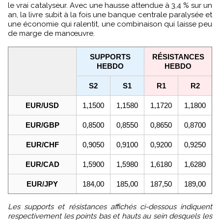
le vrai catalyseur. Avec une hausse attendue à 3,4 % sur un
an, la livre subit à la fois une banque centrale paralysée et
une économie qui ralentit, une combinaison qui laisse peu
de marge de manœuvre.
SUPPORTS
RÉSISTANCES
HEBDO
HEBDO
S2
S1
R1
R2
EUR/USD
1,1500
1,1580
1,1720
1,1800
EUR/GBP
0,8500
0,8550
0,8650
0,8700
EUR/CHF
0,9050
0,9100
0,9200
0,9250
EUR/CAD
1,5900
1,5980
1,6180
1,6280
EUR/JPY
184,00
185,00
187,50
189,00
Les supports et résistances affichés ci-dessous indiquent
respectivement les points bas et hauts au sein desquels les