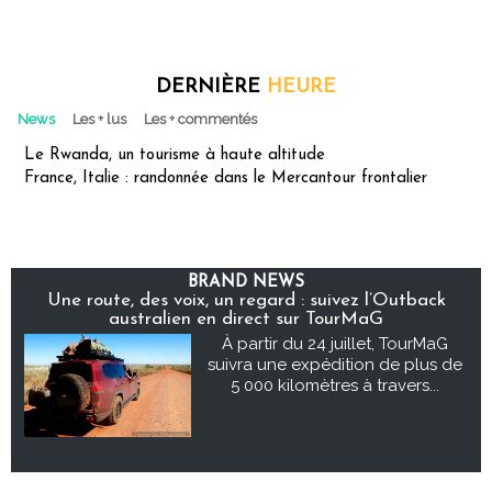
DERNIÈRE
HEURE
News
Les + lus
Les + commentés
Le Rwanda, un tourisme à haute altitude
France, Italie : randonnée dans le Mercantour frontalier
BRAND NEWS
Une route, des voix, un regard : suivez l’Outback
australien en direct sur TourMaG
À partir du 24 juillet, TourMaG
suivra une expédition de plus de
5 000 kilomètres à travers...