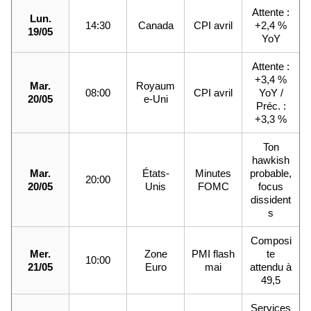
Attente :
Lun.
14:30
Canada
CPI avril
+2,4 %
19/05
YoY
Attente :
+3,4 %
Mar.
Royaum
08:00
CPI avril
YoY /
20/05
e-Uni
Préc. :
+3,3 %
Ton
hawkish
Mar.
États-
Minutes
probable,
20:00
20/05
Unis
FOMC
focus
dissident
s
Composi
Mer.
Zone
PMI flash
te
10:00
21/05
Euro
mai
attendu à
49,5
Services