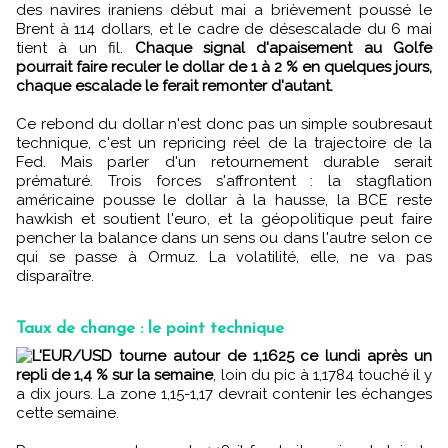
des navires iraniens début mai a brièvement poussé le
Brent à 114 dollars, et le cadre de désescalade du 6 mai
tient à un fil.
Chaque signal d'apaisement au Golfe
pourrait faire reculer le dollar de 1 à 2 % en quelques jours,
chaque escalade le ferait remonter d'autant.
Ce rebond du dollar n'est donc pas un simple soubresaut
technique, c'est un repricing réel de la trajectoire de la
Fed. Mais parler d'un retournement durable serait
prématuré. Trois forces s'affrontent : la stagflation
américaine pousse le dollar à la hausse, la BCE reste
hawkish et soutient l'euro, et la géopolitique peut faire
pencher la balance dans un sens ou dans l'autre selon ce
qui se passe à Ormuz. La volatilité, elle, ne va pas
disparaître.
Taux de change : le point technique
L'EUR/USD tourne autour de 1,1625 ce lundi après un
repli de 1,4 % sur la semaine
, loin du pic à 1,1784 touché il y
a dix jours. La zone 1,15-1,17 devrait contenir les échanges
cette semaine.