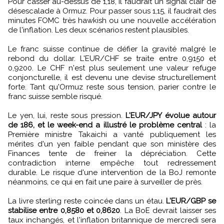
Pour casser au-dessus de 1,18, il faudrait un signal clair de
désescalade à Ormuz. Pour passer sous 1,15, il faudrait des
minutes FOMC très hawkish ou une nouvelle accélération
de l'inflation. Les deux scénarios restent plausibles.
Le franc suisse continue de défier la gravité malgré le
rebond du dollar. L'EUR/CHF se traite entre 0,9150 et
0,9200. Le CHF n'est plus seulement une valeur refuge
conjoncturelle, il est devenu une devise structurellement
forte. Tant qu'Ormuz reste sous tension, parier contre le
franc suisse semble risqué.
Le yen, lui, reste sous pression.
L'EUR/JPY évolue autour
de 186, et le week-end a illustré le problème central
: la
Première ministre Takaichi a vanté publiquement les
mérites d'un yen faible pendant que son ministère des
Finances tente de freiner la dépréciation. Cette
contradiction interne empêche tout redressement
durable. Le risque d'une intervention de la BoJ remonte
néanmoins, ce qui en fait une paire à surveiller de près.
La livre sterling reste coincée dans un étau.
L'EUR/GBP se
stabilise entre 0,8580 et 0,8620
. La BoE devrait laisser ses
taux inchangés, et l'inflation britannique de mercredi sera