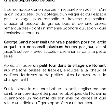
changé depuis George Sand
.
Il se compose d’une roseraie - restaurée en 2023 -, d’un
jardin bouquetier, d’un potager, d’un verger et d’un espace
plus sauvage, plus romantique, traversé de sentiers
sinueux et peuplé de grands buis et de cinq arbres
remarquables - dont un immense Sophora du Japon - que
l'écrivaine a connus.
George Sand nourrissait une vraie passion pour ce jardin
auquel elle consacrait plusieurs heures par jour
, allant
jusqu’à cultiver - avec succès - des ananas dans la petite
serre.
Après, s’impose
un petit tour dans le village de Nohant
,
aux maisons basses et trapues, enduites à la chaux et
coiffées d’ardoises ou de petites tuiles. Là aussi, peu de
changement !
Sur la placette de terre battue, la petite église romane
semble encore apprêtée pour les obsèques de l’écrivaine
qu’annonce un fac-similé de son avis de décès et que
relate un article du Figaro apposés sur un panneau.