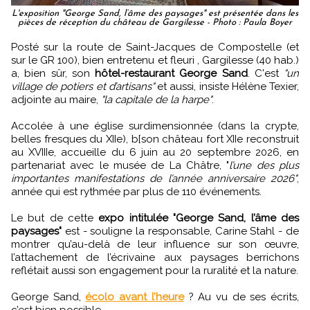
L'exposition "George Sand, l’âme des paysages" est présentée dans les
pièces de réception du château de Gargilesse - Photo : Paula Boyer
Posté sur la route de Saint-Jacques de Compostelle (et
sur le GR 100), bien entretenu et fleuri , Gargilesse (40 hab.)
a, bien sûr, son
hôtel-restaurant George Sand
. C'est
"un
village de potiers et d’artisans"
et aussi, insiste Hélène Texier,
adjointe au maire,
"la capitale de la harpe"
.
Accolée à une église surdimensionnée (dans la crypte,
belles fresques du XIIe), b[son château fort XIIe reconstruit
au XVIIIe, accueille du 6 juin au 20 septembre 2026, en
partenariat avec le musée de La Châtre, "
l’une des plus
importantes manifestations de l’année anniversaire 2026"
,
année qui est rythmée par plus de 110 événements.
Le but de cette
expo intitulée "George Sand, l’âme des
paysages"
est - souligne la responsable, Carine Stahl - de
montrer qu’au-delà de leur influence sur son œuvre,
l’attachement de l’écrivaine aux paysages berrichons
reflétait aussi son engagement pour la ruralité et la nature.
George Sand,
écolo avant l’heure
? Au vu de ses écrits,