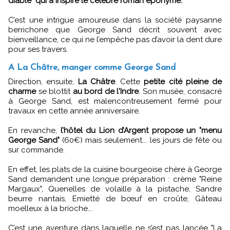
diable" qui a inspiré le célèbre roman éponyme.
C’est une intrigue amoureuse dans la société paysanne
berrichone que George Sand décrit souvent avec
bienveillance, ce qui ne l’empêche pas d’avoir la dent dure
pour ses travers.
A La Châtre, manger comme George Sand
Direction, ensuite,
La Châtre
. Cette
petite cité pleine de
charme
se blottit
au bord de l'Indre
. Son musée, consacré
à George Sand, est malencontreusement fermé pour
travaux en cette année anniversaire.
En revanche,
l’hôtel du Lion d’Argent propose un "menu
George Sand"
(60€) mais seulement... les jours de fête ou
sur commande.
En effet, les plats de la cuisine bourgeoise chère à George
Sand demandent une longue préparation : crème "Reine
Margaux", Quenelles de volaille à la pistache, Sandre
beurre nantais, Emietté de bœuf en croûte, Gâteau
moelleux à la brioche...
C’est une aventure dans laquelle ne s’est pas lancée "La