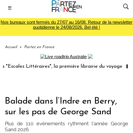
☰
Nos bureaux sont fermés du 27/07 au 16/08. Retour de la newsletter
quotidienne le 24/08/2026. Bel été !
Accueil
>
Partez en France
s", la première librairie du voyage
Le groupe Sainte-Cl
Balade dans l’Indre en Berry,
sur les pas de George Sand
Plus de 110 événements rythment l'année George
Sand 2026