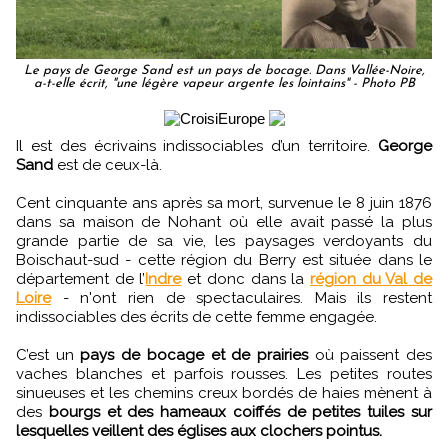
Le pays de George Sand est un pays de bocage. Dans Vallée-Noire,
a-t-elle écrit, "une légère vapeur argente les lointains" - Photo PB
Il est des écrivains indissociables d’un territoire.
George
Sand
est de ceux-là.
Cent cinquante ans après sa mort, survenue le 8 juin 1876
dans sa maison de Nohant où elle avait passé la plus
grande partie de sa vie, les paysages verdoyants du
Boischaut-sud - cette région du Berry est située dans le
département de l’
Indre
et donc dans la
région du Val de
Loire
- n'ont rien de spectaculaires. Mais ils restent
indissociables des écrits de cette femme engagée.
C’est un
pays de bocage et de prairies
où paissent des
vaches blanches et parfois rousses. Les petites routes
sinueuses et les chemins creux bordés de haies mènent à
des
bourgs et des hameaux coiffés de petites tuiles sur
lesquelles veillent des églises aux clochers pointus.