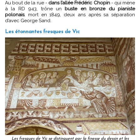
Au bout de la rue -
dans l’allée Frédéric Chopin
- qui mène
à la RD 943, trône un
buste en bronze du pianiste
polonais
, mort en 1849, deux ans après sa séparation
d’avec George Sand.
Les étonnantes fresques de Vic
Les fresques de Vic se distinguent par la finesse du dessin et les