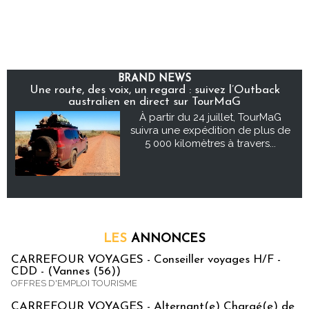
BRAND NEWS
Une route, des voix, un regard : suivez l’Outback
australien en direct sur TourMaG
À partir du 24 juillet, TourMaG
suivra une expédition de plus de
5 000 kilomètres à travers...
LES
ANNONCES
CARREFOUR VOYAGES - Conseiller voyages H/F -
CDD - (Vannes (56))
OFFRES D'EMPLOI TOURISME
CARREFOUR VOYAGES - Alternant(e) Chargé(e) de