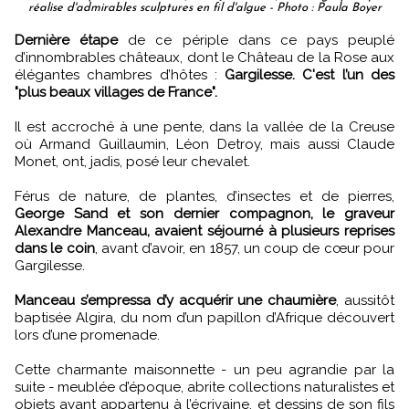
réalise d'admirables sculptures en fil d'algue - Photo : Paula Boyer
Dernière étape
de ce périple dans ce pays peuplé
d’innombrables châteaux, dont le Château de la Rose aux
élégantes chambres d’hôtes :
Gargilesse. C'est l’un des
"plus beaux villages de France".
Il est accroché à une pente, dans la vallée de la Creuse
où Armand Guillaumin, Léon Detroy, mais aussi Claude
Monet, ont, jadis, posé leur chevalet.
Férus de nature, de plantes, d’insectes et de pierres,
George Sand et son dernier compagnon, le graveur
Alexandre Manceau, avaient séjourné à plusieurs reprises
dans le coin
, avant d’avoir, en 1857, un coup de cœur pour
Gargilesse.
Manceau s’empressa d’y acquérir une chaumière
, aussitôt
baptisée Algira, du nom d’un papillon d’Afrique découvert
lors d’une promenade.
Cette charmante maisonnette - un peu agrandie par la
suite - meublée d’époque, abrite collections naturalistes et
objets ayant appartenu à l’écrivaine, et dessins de son fils