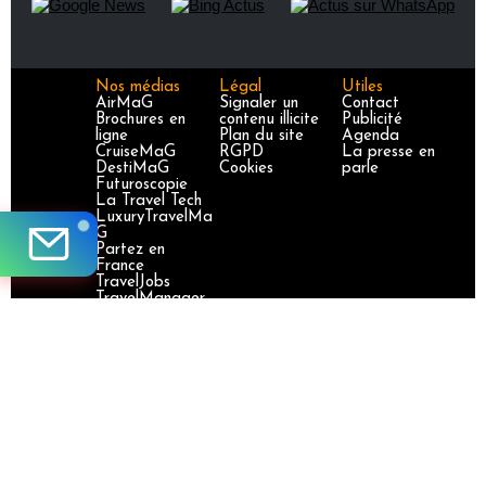
Nos médias
Légal
Utiles
AirMaG
Signaler un
Contact
Brochures en
contenu illicite
Publicité
ligne
Plan du site
Agenda
CruiseMaG
RGPD
La presse en
DestiMaG
Cookies
parle
Futuroscopie
La Travel Tech
LuxuryTravelMa
G
Partez en
France
TravelJobs
TravelManager
MaG
VoyageursMaG
Voyages
Responsables
Site certifié