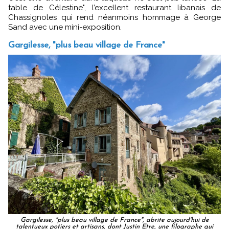
table de Célestine", l’excellent restaurant libanais de
Chassignoles qui rend néanmoins hommage à George
Sand avec une mini-exposition.
Gargilesse, "plus beau village de France"
Gargilesse, "plus beau village de France", abrite aujourd'hui de
talentueux potiers et artisans, dont Justin Etre, une filographe qui