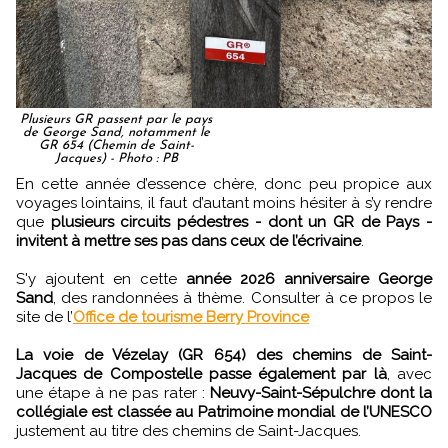
Plusieurs GR passent par le pays
de George Sand, notamment le
GR 654 (Chemin de Saint-
Jacques) - Photo : PB
En cette année d’essence chère, donc peu propice aux
voyages lointains, il faut d’autant moins hésiter à s’y rendre
que
plusieurs circuits pédestres - dont un GR de Pays -
invitent à mettre ses pas dans ceux de l’écrivaine
.
S'y ajoutent en cette
année 2026 anniversaire George
Sand
, des randonnées à thème. Consulter à ce propos le
site de l’
Office de tourisme Berry Province
La voie de Vézelay (GR 654) des chemins de Saint-
Jacques de Compostelle passe également par là
, avec
une étape à ne pas rater :
Neuvy-Saint-Sépulchre dont la
collégiale est classée au Patrimoine mondial de l’UNESCO
justement au titre des chemins de Saint-Jacques.