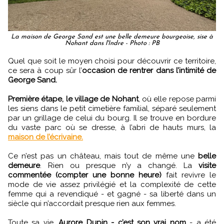
La maison de George Sand est une belle demeure bourgeoise, sise à
Nohant dans l'Indre - Photo : PB
Quel que soit le moyen choisi pour découvrir ce territoire,
ce sera à coup sûr l’
occasion de rentrer dans l’intimité de
George Sand.
Première étape, le village de Nohant
, où elle repose parmi
les siens dans le petit cimetière familial, séparé seulement
par un grillage de celui du bourg. Il se trouve en bordure
du vaste parc où se dresse, à l’abri de hauts murs, la
maison de l’écrivaine.
Ce n’est pas un château, mais tout de même une
belle
demeure
. Rien ou presque n’y a changé. La
visite
commentée (compter une bonne heure)
fait revivre le
mode de vie assez privilégié et la complexité de cette
femme qui a revendiqué - et gagné - sa liberté dans un
siècle qui n’accordait presque rien aux femmes.
Toute sa vie,
Aurore Dupin - c’est son vrai nom
- a été