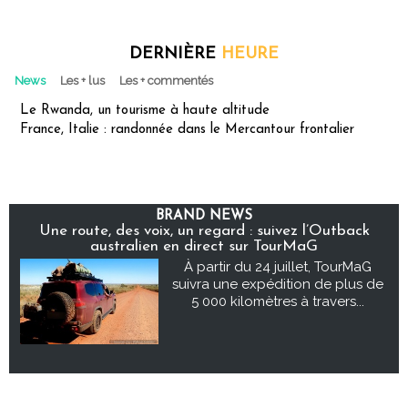
DERNIÈRE
HEURE
News
Les + lus
Les + commentés
Le Rwanda, un tourisme à haute altitude
France, Italie : randonnée dans le Mercantour frontalier
BRAND NEWS
Une route, des voix, un regard : suivez l’Outback
australien en direct sur TourMaG
À partir du 24 juillet, TourMaG
suivra une expédition de plus de
5 000 kilomètres à travers...