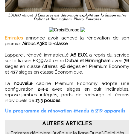
L’A380 rénové d’Emirates est désormais exploité sur la liaison entre
Dubaï et Birmingham. Photo: Emirates
Emirates
annonce avoir achevé la rénovation de son
premier
Airbus A380 bi-classe
.
L’appareil rénové, immatriculé
A6-EUX,
a repris du service
sur la liaison EK39/40 entre
Dubaï et Birmingham
avec
76
sièges en classe Affaires,
56
sièges en Premium Economy
et
437
sièges en classe Économique.
La
nouvelle
cabine Premium Economy adopte une
configuration
2-3-2
avec sièges en cuir inclinables,
repose-jambes intégrés, ports de recharge et écrans
individuels de
13,3 pouces
.
Un programme de rénovation étendu à 219 appareils
AUTRES ARTICLES
Emirates déploiera l'A380 sur la ligne Dubaï-Delhi dès