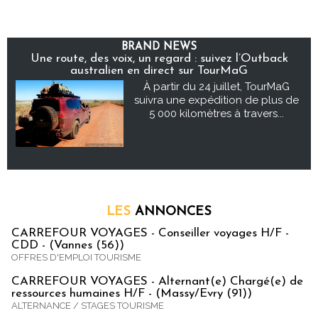
BRAND NEWS
Une route, des voix, un regard : suivez l’Outback
australien en direct sur TourMaG
À partir du 24 juillet, TourMaG
suivra une expédition de plus de
5 000 kilomètres à travers...
LES
ANNONCES
CARREFOUR VOYAGES - Conseiller voyages H/F -
CDD - (Vannes (56))
OFFRES D'EMPLOI TOURISME
CARREFOUR VOYAGES - Alternant(e) Chargé(e) de
ressources humaines H/F - (Massy/Evry (91))
ALTERNANCE / STAGES TOURISME