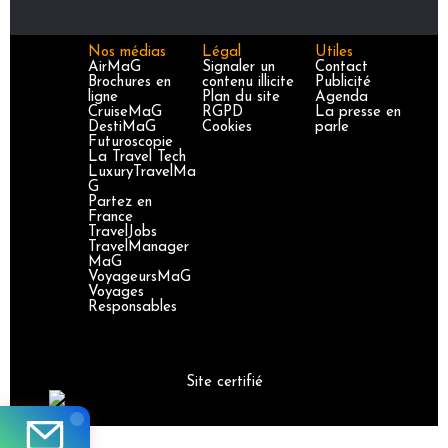
Nos médias
Légal
Utiles
AirMaG
Signaler un
Contact
Brochures en
contenu illicite
Publicité
ligne
Plan du site
Agenda
CruiseMaG
RGPD
La presse en
DestiMaG
Cookies
parle
Futuroscopie
La Travel Tech
LuxuryTravelMa
G
Partez en
France
TravelJobs
TravelManager
MaG
VoyageursMaG
Voyages
Responsables
Site certifié