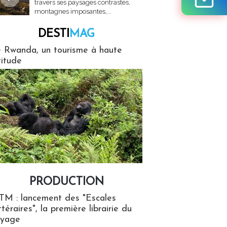
travers ses paysages contrastés,
montagnes imposantes,...
DESTI
MAG
MAG
 Rwanda, un tourisme à haute
titude
PRODUCTION
ion
TM : lancement des "Escales
ttéraires", la première librairie du
oyage