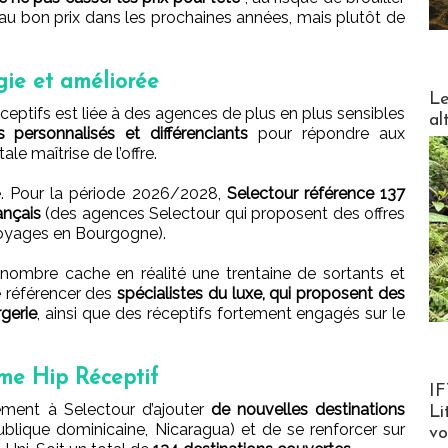
e au bon prix dans les prochaines années, mais plutôt de
gie et améliorée
DESTI
Le
éceptifs est liée à des agences de plus en plus sensibles
al
s personnalisés et différenciants
pour répondre aux
ale maîtrise de l’offre.
ie. Pour la période 2026/2028,
Selectour référence 137
ançais
(des agences Selectour qui proposent des offres
oyages en Bourgogne).
e nombre cache en réalité une trentaine de sortants et
e référencer des
spécialistes du luxe, qui proposent des
gerie
, ainsi que des réceptifs fortement engagés sur le
rme Hip Réceptif
Product
IF
ement à Selectour d’ajouter
de nouvelles destinations
Li
blique dominicaine, Nicaragua) et de se renforcer sur
v