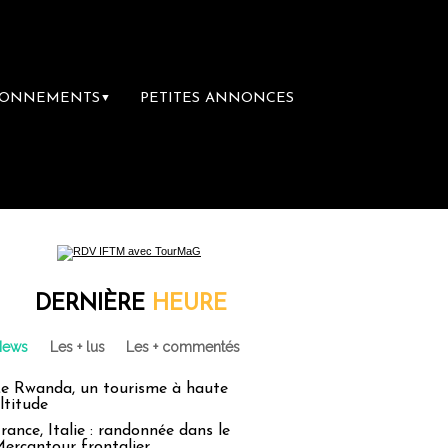
BONNEMENTS
PETITES ANNONCES
▼
DERNIÈRE
HEURE
News
Les + lus
Les + commentés
e Rwanda, un tourisme à haute
ltitude
rance, Italie : randonnée dans le
ercantour frontalier