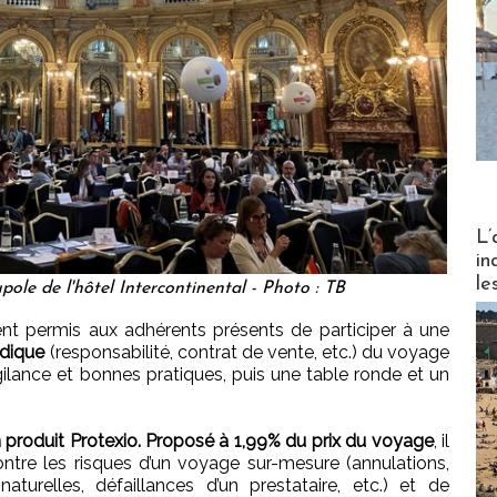
Partez
L’
in
le
ole de l'hôtel Intercontinental - Photo : TB
t permis aux adhérents présents de participer à une
idique
(responsabilité, contrat de vente, etc.) du voyage
igilance et bonnes pratiques, puis une table ronde et un
 produit Protexio. Proposé à 1,99% du prix du voyage
, il
ntre les risques d’un voyage sur-mesure (annulations,
aturelles, défaillances d’un prestataire, etc.) et de