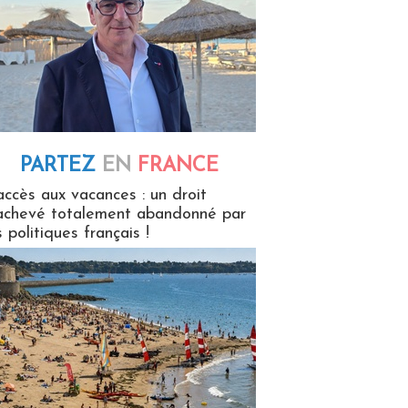
PARTEZ
EN
FRANCE
 en France
accès aux vacances : un droit
achevé totalement abandonné par
s politiques français !