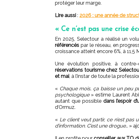
protéger leur marge.
Lire aussi
:
2026 : une année de struc
« Ce n’est pas une crise é
En 2025, Selectour a réalisé un vol
référencés
par le réseau, en progressi
croissance atteint encore 6%, à 11,5 
Une évolution positive, à contr
réservations tourisme chez Selectour
et mai
, à l’instar de toute la professio
«
Chaque mois, ça baisse un peu pl
psychologique
» estime Laurent Abit
autant que possible
dans l’espoir d’
d’Ormuz.
«
Le client veut partir, ce n’est pas
d’information. C’est une drogue…
» ajo
Il en profite pour
conseiller aux TO de