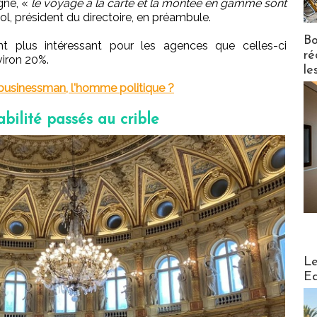
igne, «
le voyage à la carte et la montée en gamme sont
l, président du directoire, en préambule.
Bo
t plus intéressant pour les agences que celles-ci
ré
iron 20%.
le
e businessman, l'homme politique ?
bilité passés au crible
Distribu
Le
Ed