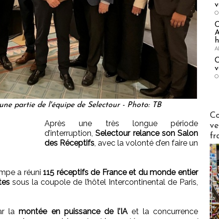
v
O
A
h
A
C
v
O
une partie de l'équipe de Selectour - Photo: TB
Publi-n
Co
Après une très longue période
ve
d’interruption,
Selectour relance son Salon
fr
des Réceptifs
, avec la volonté d’en faire un
campe a réuni
115 réceptifs de France et du monde entier
tes
sous la coupole de l’hôtel Intercontinental de Paris,
ar la
montée en puissance de l’IA
et la concurrence