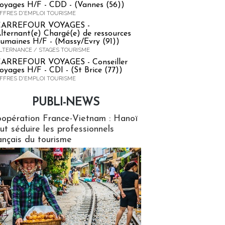
oyages H/F - CDD - (Vannes (56))
FFRES D'EMPLOI TOURISME
CARREFOUR VOYAGES -
lternant(e) Chargé(e) de ressources
umaines H/F - (Massy/Evry (91))
LTERNANCE / STAGES TOURISME
ARREFOUR VOYAGES - Conseiller
oyages H/F - CDI - (St Brice (77))
FFRES D'EMPLOI TOURISME
PUBLI-NEWS
ews
opération France-Vietnam : Hanoï
ut séduire les professionnels
ançais du tourisme