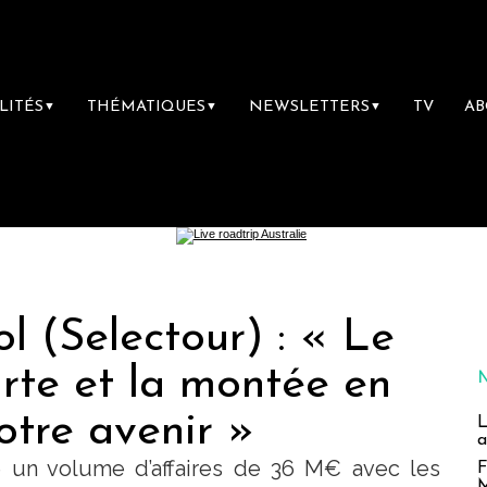
LITÉS
THÉMATIQUES
NEWSLETTERS
TV
A
▼
▼
▼
l (Selectour) : « Le
rte et la montée en
tre avenir »
L
a
sé un volume d’affaires de 36 M€ avec les
F
M