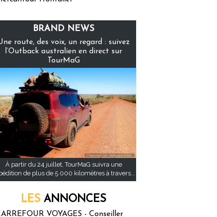
BRAND NEWS
Une route, des voix, un regard : suivez
l’Outback australien en direct sur
TourMaG
À partir du 24 juillet, TourMaG suivra une
pédition de plus de 5 000 kilomètres à travers...
LES
ANNONCES
ARREFOUR VOYAGES - Conseiller