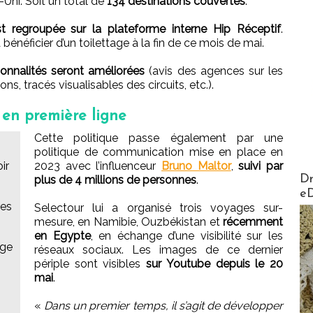
-Uni. Soit un total de
134 destinations couvertes
.
est regroupée sur la plateforme interne Hip Réceptif
.
 bénéficier d’un toilettage à la fin de ce mois de mai.
ionnalités seront améliorées
(avis des agences sur les
ons, tracés visualisables des circuits, etc.).
 en première ligne
Cette politique passe également par une
politique de communication mise en place en
ir
2023 avec l’influenceur
Bruno Maltor
,
suivi par
AirMa
Dr
plus de 4 millions de personnes
.
e
res
Selectour lui a organisé trois voyages sur-
mesure, en Namibie, Ouzbékistan et
récemment
en Egypte
, en échange d’une visibilité sur les
age
réseaux sociaux. Les images de ce dernier
périple sont visibles
sur Youtube depuis le 20
mai
.
«
Dans un premier temps, il s’agit de développer