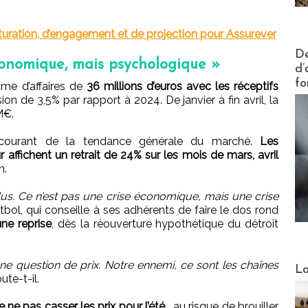
turation, d’engagement et de projection pour Assurever
Actus V
De
conomique, mais psychologique »
d’
fo
ume d’affaires de
36 millions d’euros avec les réceptifs
on de 3,5% par rapport à 2024. De janvier à fin avril, la
M€.
e-courant de la tendance générale du marché.
Les
 affichent un retrait de 24% sur les mois de mars, avril
n.
us. Ce n’est pas une crise économique, mais une crise
bol, qui conseille à ses adhérents de faire le dos rond
une reprise
, dès la réouverture hypothétique du détroit
 une question de prix. Notre ennemi, ce sont les chaînes
Webinai
La
ute-t-il.
 ne pas casser les prix pour l’été
, au risque de brouiller