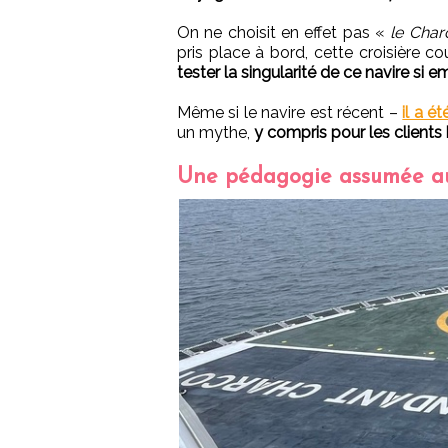
On ne choisit en effet pas «
le Cha
pris place à bord, cette croisière c
tester la singularité de ce navire si 
Même si le navire est récent –
il a ét
un mythe,
y compris pour les clients
Une pédagogie assumée au