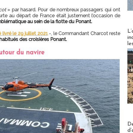
rcot
» par hasard. Pour de nombreux passagers qui ont
ourte au départ de France était justement l’occasion de
emblématique au sein de la flotte du Ponant.
Partez
L’
é livré le 29 juillet 2021
-, le Commandant Charcot reste
in
 habitués des croisières Ponant.
le
tour du navire
Actus V
De
d’