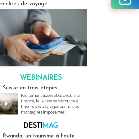
rmalités de voyage
WEBINAIRES
res
 Suisse en trois étapes
Facilement accessible depuis la
France, la Suisse se découvre à
travers ses paysages contrastés,
montagnes imposantes,...
DESTI
MAG
MAG
 Rwanda, un tourisme à haute