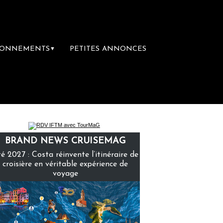
BONNEMENTS
PETITES ANNONCES
▼
première librairie du voyage
Le groupe Sai
BRAND NEWS CRUISEMAG
é 2027 : Costa réinvente l’itinéraire de
croisière en véritable expérience de
voyage