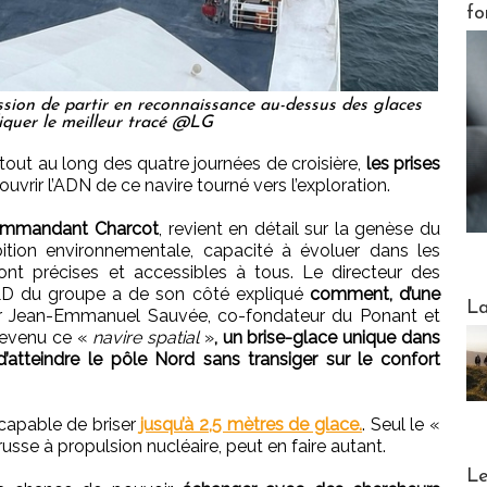
fo
ssion de partir en reconnaissance au-dessus des glaces
iquer le meilleur tracé @LG
 tout au long des quatre journées de croisière,
les prises
uvrir l’ADN de ce navire tourné vers l’exploration.
Commandant Charcot
, revient en détail sur la genèse du
bition environnementale, capacité à évoluer dans les
sont précises et accessibles à tous. Le directeur des
R&D du groupe a de son côté expliqué
comment, d’une
Webinai
La
ar Jean-Emmanuel Sauvée, co-fondateur du Ponant et
devenu ce «
navire spatial
»
, un brise-glace unique dans
’atteindre le pôle Nord sans transiger sur le confort
capable de briser
jusqu’à 2,5 mètres de glace.
. Seul le «
russe à propulsion nucléaire, peut en faire autant.
DESTI
Le