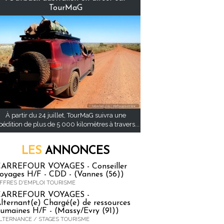
TourMaG
À partir du 24 juillet, TourMaG suivra une
pédition de plus de 5 000 kilomètres à travers...
LES
ANNONCES
ARREFOUR VOYAGES - Conseiller
oyages H/F - CDD - (Vannes (56))
FFRES D'EMPLOI TOURISME
CARREFOUR VOYAGES -
lternant(e) Chargé(e) de ressources
umaines H/F - (Massy/Evry (91))
LTERNANCE / STAGES TOURISME