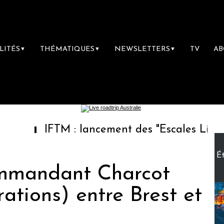
LITÉS
THÉMATIQUES
NEWSLETTERS
TV
A
▼
▼
▼
TM : lancement des "Escales Littéraires", la 
Ét
mmandant Charcot
ations) entre Brest et