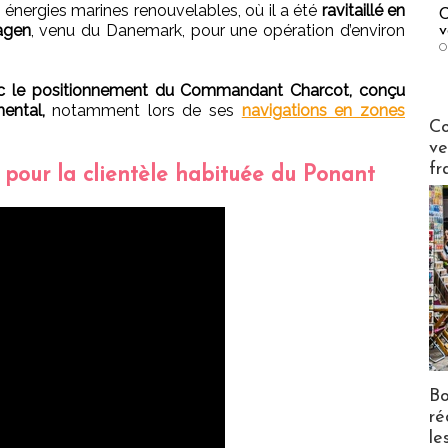
es énergies marines renouvelables, où il a été
ravitaillé en
C
kagen
, venu du Danemark, pour une opération d’environ
v
O
ec le positionnement du Commandant Charcot, conçu
ental,
notamment lors de ses
navigations en zones
Publi-n
Co
ve
fr
s pour la clientèle habituée du Ponant
Bo
ré
le