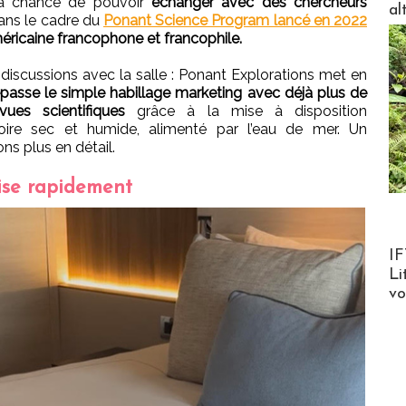
la chance de pouvoir
échanger avec des chercheurs
al
dans le cadre du
Ponant Science Program lancé en 2022
ricaine francophone et francophile.
discussions avec la salle : Ponant Explorations met en
épasse le simple habillage marketing avec déjà plus de
ues scientifiques
grâce à la mise à disposition
ire sec et humide, alimenté par l’eau de mer. Un
s plus en détail.
nise rapidement
Product
IF
Li
v