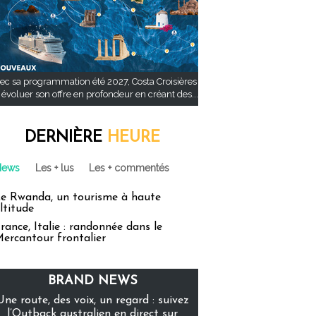
ec sa programmation été 2027, Costa Croisières
t évoluer son offre en profondeur en créant des...
DERNIÈRE
HEURE
News
Les + lus
Les + commentés
e Rwanda, un tourisme à haute
ltitude
rance, Italie : randonnée dans le
ercantour frontalier
BRAND NEWS
Une route, des voix, un regard : suivez
l’Outback australien en direct sur