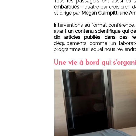
Tous les passagers ont aussi eu 
embarqués
– quatre par croisière - 
et dirigé par
Megan Clampitt, une Amé
Interventions au format conférence, 
avant
un contenu scientifique qui d
dix articles publiés dans des rev
d’équipements comme un laborato
programme sur lequel nous reviendron
Une vie à bord qui s’orga