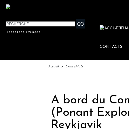
ACTUA
Recherche avancée
CONTACTS
Accueil
>
CruiseMaG
IF
A bord du Co
(Ponant Explor
Reykjavik