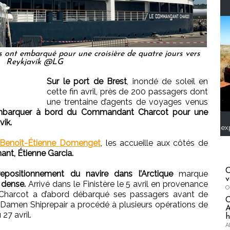
s ont embarqué pour une croisière de quatre jours vers
Reykjavík @LG
Sur le port de Brest
, inondé de soleil en
cette fin avril, près de 200 passagers dont
une trentaine d’agents de voyages venus
barquer à bord du Commandant Charcot pour une
vik.
ex
Benoît-Étienne Domenget
, les accueille aux côtés de
t, Étienne Garcia.
C
 repositionnement du navire dans l’Arctique
marque
v
 dense.
Arrivé dans le Finistère le 5 avril en provenance
O
Charcot a d’abord débarqué ses passagers avant de
r Damen Shiprepair a procédé à plusieurs opérations de
A
27 avril.
h
A