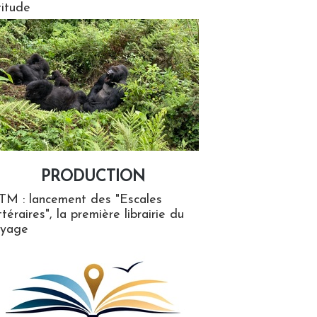
titude
PRODUCTION
ion
TM : lancement des "Escales
ttéraires", la première librairie du
oyage