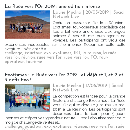
La Ruée vers l'Or 2019 : une édition intense
Laurie Medina
| 20/05/2019
|
Social
Network Live
Opération réussie sur l'île de la Réunion !
Exotismes, tour-opérateur spécialiste des
îles a fait vivre une chasse aux lingots
animée à ses 16 meilleurs agents de
voyages. Les participants ont vécu des
expériences inoubliables sur l'île intense. Retour sur cette belle
aventure. Ils étaient 16 à...
challenge
,
éductour
,
exo
,
exotismes
,
IRT
,
la reunion
,
la ruée
vers l'or
,
réunion
,
ruee vers l'or
,
ruée vers l'or
,
TO
,
tour-
operateur
,
tourisme
Exotismes : la Ruée vers l'or 2019... et déjà et 1, et 2 et
3 défis Exo !
Laurie Medina
| 17/05/2019
|
Social
Network Live
La compétition est lancée pour la grande
finale du challenge Exotismes : La Ruée
vers l'Or qui se déroule jusqu'au 20 mai
2019 à La Réunion. Les participants sont
désormais dans le bain pour 5 jours
intenses et d'épreuves "grandeur nature". C'est l'aboutissement de 8
mois de challenge de ventes et...
challenge
,
éductour
,
exo
,
exotismes
,
réunion
,
ruee vers l'or
,
ruée