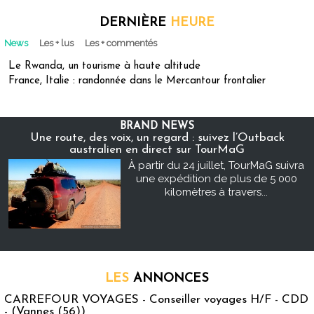
DERNIÈRE
HEURE
News
Les + lus
Les + commentés
Le Rwanda, un tourisme à haute altitude
France, Italie : randonnée dans le Mercantour frontalier
BRAND NEWS
Une route, des voix, un regard : suivez l’Outback
australien en direct sur TourMaG
À partir du 24 juillet, TourMaG suivra
une expédition de plus de 5 000
kilomètres à travers...
LES
ANNONCES
CARREFOUR VOYAGES - Conseiller voyages H/F - CDD
- (Vannes (56))