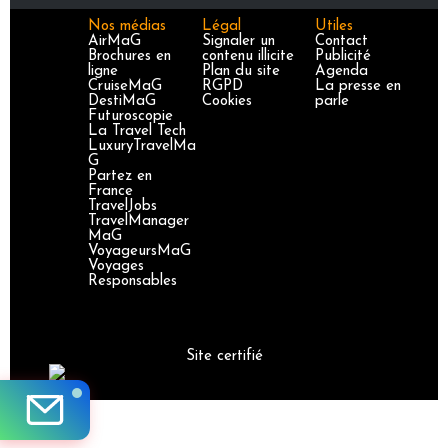
Nos médias
Légal
Utiles
AirMaG
Signaler un
Contact
Brochures en
contenu illicite
Publicité
ligne
Plan du site
Agenda
CruiseMaG
RGPD
La presse en
DestiMaG
Cookies
parle
Futuroscopie
La Travel Tech
LuxuryTravelMa
G
Partez en
France
TravelJobs
TravelManager
MaG
VoyageursMaG
Voyages
Responsables
Site certifié