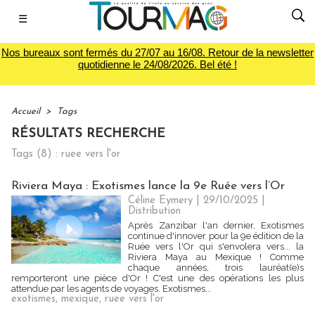
☰
Nos bureaux sont fermés du 27/07 au 16/08. Retour de la newsletter
quotidienne le 24/08/2026. Bel été !
Accueil
>
Tags
RÉSULTATS RECHERCHE
Tags (8) : ruee vers l'or
Riviera Maya : Exotismes lance la 9e Ruée vers l’Or
Céline Eymery
| 29/10/2025
|
Distribution
Après Zanzibar l'an dernier, Exotismes
continue d'innover pour la 9e édition de la
Ruée vers l'Or qui s'envolera vers... la
Riviera Maya au Mexique ! Comme
chaque années, trois lauréat(e)s
remporteront une pièce d'Or ! C'est une des opérations les plus
attendue par les agents de voyages. Exotismes...
exotismes
,
mexique
,
ruee vers l'or