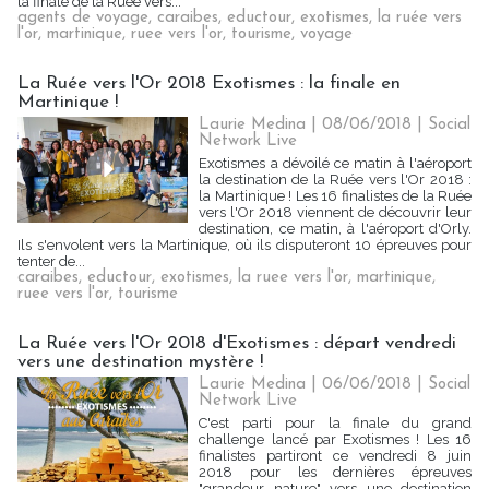
la finale de la Ruée vers...
agents de voyage
,
caraibes
,
eductour
,
exotismes
,
la ruée vers
l'or
,
martinique
,
ruee vers l'or
,
tourisme
,
voyage
La Ruée vers l'Or 2018 Exotismes : la finale en
Martinique !
Laurie Medina
| 08/06/2018
|
Social
Network Live
Exotismes a dévoilé ce matin à l'aéroport
la destination de la Ruée vers l'Or 2018 :
la Martinique ! Les 16 finalistes de la Ruée
vers l'Or 2018 viennent de découvrir leur
destination, ce matin, à l'aéroport d'Orly.
Ils s'envolent vers la Martinique, où ils disputeront 10 épreuves pour
tenter de...
caraibes
,
eductour
,
exotismes
,
la ruee vers l'or
,
martinique
,
ruee vers l'or
,
tourisme
La Ruée vers l'Or 2018 d'Exotismes : départ vendredi
vers une destination mystère !
Laurie Medina
| 06/06/2018
|
Social
Network Live
C'est parti pour la finale du grand
challenge lancé par Exotismes ! Les 16
finalistes partiront ce vendredi 8 juin
2018 pour les dernières épreuves
"grandeur nature" vers une destination