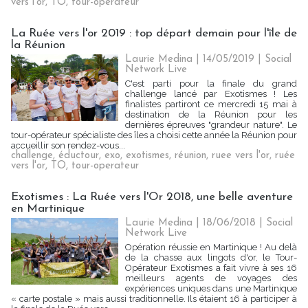
vers l'or
,
TO
,
tour-operateur
La Ruée vers l'or 2019 : top départ demain pour l'île de
la Réunion
Laurie Medina
| 14/05/2019
|
Social
Network Live
C'est parti pour la finale du grand
challenge lancé par Exotismes ! Les
finalistes partiront ce mercredi 15 mai à
destination de la Réunion pour les
dernières épreuves "grandeur nature". Le
tour-opérateur spécialiste des îles a choisi cette année la Réunion pour
accueillir son rendez-vous...
challenge
,
éductour
,
exo
,
exotismes
,
réunion
,
ruee vers l'or
,
ruée
vers l'or
,
TO
,
tour-operateur
Exotismes : La Ruée vers l'Or 2018, une belle aventure
en Martinique
Laurie Medina
| 18/06/2018
|
Social
Network Live
Opération réussie en Martinique ! Au delà
de la chasse aux lingots d'or, le Tour-
Opérateur Exotismes a fait vivre à ses 16
meilleurs agents de voyages des
expériences uniques dans une Martinique
« carte postale » mais aussi traditionnelle. Ils étaient 16 à participer à