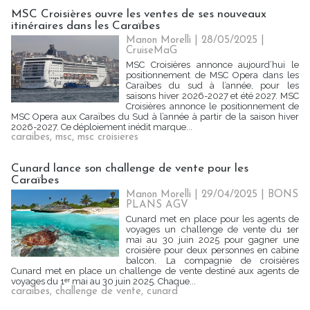
MSC Croisières ouvre les ventes de ses nouveaux
itinéraires dans les Caraïbes
Manon Morelli
| 28/05/2025
|
CruiseMaG
MSC Croisières annonce aujourd’hui le
positionnement de MSC Opera dans les
Caraïbes du sud à l’année, pour les
saisons hiver 2026-2027 et été 2027. MSC
Croisières annonce le positionnement de
MSC Opera aux Caraïbes du Sud à l’année à partir de la saison hiver
2026-2027. Ce déploiement inédit marque...
caraibes
,
msc
,
msc croisieres
Cunard lance son challenge de vente pour les
Caraïbes
Manon Morelli
| 29/04/2025
|
BONS
PLANS AGV
Cunard met en place pour les agents de
voyages un challenge de vente du 1er
mai au 30 juin 2025 pour gagner une
croisière pour deux personnes en cabine
balcon. La compagnie de croisières
Cunard met en place un challenge de vente destiné aux agents de
voyages du 1ᵉʳ mai au 30 juin 2025. Chaque...
caraibes
,
challenge de vente
,
cunard