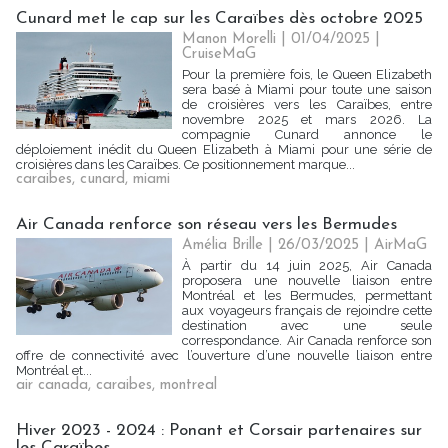
Cunard met le cap sur les Caraïbes dès octobre 2025
Manon Morelli
| 01/04/2025
|
CruiseMaG
Pour la première fois, le Queen Elizabeth
sera basé à Miami pour toute une saison
de croisières vers les Caraïbes, entre
novembre 2025 et mars 2026. La
compagnie Cunard annonce le
déploiement inédit du Queen Elizabeth à Miami pour une série de
croisières dans les Caraïbes. Ce positionnement marque...
caraibes
,
cunard
,
miami
Air Canada renforce son réseau vers les Bermudes
Amélia Brille
| 26/03/2025
|
AirMaG
À partir du 14 juin 2025, Air Canada
proposera une nouvelle liaison entre
Montréal et les Bermudes, permettant
aux voyageurs français de rejoindre cette
destination avec une seule
correspondance. Air Canada renforce son
offre de connectivité avec l’ouverture d’une nouvelle liaison entre
Montréal et...
air canada
,
caraibes
,
montreal
Hiver 2023 - 2024 : Ponant et Corsair partenaires sur
les Caraïbes