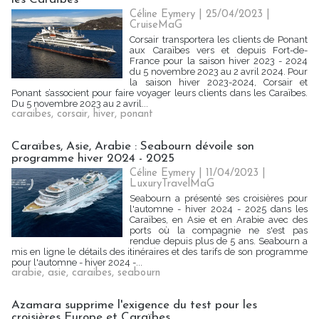
Céline Eymery
| 25/04/2023
|
CruiseMaG
Corsair transportera les clients de Ponant
aux Caraïbes vers et depuis Fort-de-
France pour la saison hiver 2023 - 2024
du 5 novembre 2023 au 2 avril 2024. Pour
la saison hiver 2023-2024, Corsair et
Ponant s’associent pour faire voyager leurs clients dans les Caraïbes.
Du 5 novembre 2023 au 2 avril...
caraibes
,
corsair
,
hiver
,
ponant
Caraïbes, Asie, Arabie : Seabourn dévoile son
programme hiver 2024 - 2025
Céline Eymery
| 11/04/2023
|
LuxuryTravelMaG
Seabourn a présenté ses croisières pour
l'automne - hiver 2024 - 2025 dans les
Caraïbes, en Asie et en Arabie avec des
ports où la compagnie ne s'est pas
rendue depuis plus de 5 ans. Seabourn a
mis en ligne le détails des itinéraires et des tarifs de son programme
pour l'automne - hiver 2024 -...
arabie
,
asie
,
caraibes
,
seabourn
Azamara supprime l'exigence du test pour les
croisières Europe et Caraïbes