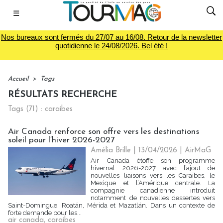
☰
Nos bureaux sont fermés du 27/07 au 16/08. Retour de la newsletter
quotidienne le 24/08/2026. Bel été !
Accueil
>
Tags
RÉSULTATS RECHERCHE
Tags (71) : caraibes
Air Canada renforce son offre vers les destinations
soleil pour l’hiver 2026-2027
Amélia Brille
| 13/04/2026
|
AirMaG
Air Canada étoffe son programme
hivernal 2026-2027 avec l’ajout de
nouvelles liaisons vers les Caraïbes, le
Mexique et l’Amérique centrale. La
compagnie canadienne introduit
notamment de nouvelles dessertes vers
Saint-Domingue, Roatán, Mérida et Mazatlán. Dans un contexte de
forte demande pour les...
air canada
,
caraibes