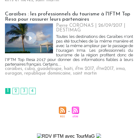
kitts et nieves
,
saint martin
Caraïbes : les professionnels du tourisme à l'IFTM Top
Resa pour rassurer leurs partenaires
Pierre CORONAS | 26/09/2017
|
DESTIMAG
Toutes les destinations des Caraïbes n'ont
pas été touchées de la même manière et
avec la même ampleur par le passage de
l'ouragan Irma. Les professionnels du
tourisme de la région profitent donc de
l'IFTM Top Resa 2017 pour donner des informations fiables à leurs
partenaires français. Certains,...
caraibes
,
cuba
,
guadeloupe
,
haiti
,
iftm 2017
,
iftm2017
,
irma
,
ouragan
,
republique dominicaine
,
saint martin
1
2
3
4