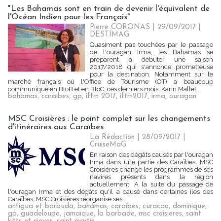
"Les Bahamas sont en train de devenir l'équivalent de
l'Océan Indien pour les Français"
Pierre CORONAS | 29/09/2017
|
DESTIMAG
Quasiment pas touchées par le passage
de l'ouragan Irma, les Bahamas se
préparent à débuter une saison
2017/2018 qui s'annonce prometteuse
pour la destination. Notamment sur le
marché français où l'Office de Tourisme (OT) a beaucoup
communiqué en BtoB et en BtoC, ces derniers mois. Karin Mallet...
bahamas
,
caraibes
,
gp
,
iftm 2017
,
iftm2017
,
irma
,
ouragan
MSC Croisières : le point complet sur les changements
d'itinéraires aux Caraïbes
La Rédaction
| 28/09/2017
|
CruiseMaG
En raison des dégâts causés par l'ouragan
Irma dans une partie des Caraïbes, MSC
Croisières change les programmes de ses
navires présents dans la région
actuellement. A la suite du passage de
l'ouragan Irma et des dégâts qu'il a causé dans certaines îles des
Caraïbes, MSC Croisières réorganise ses...
antigua et barbuda
,
bahamas
,
caraibes
,
curacao
,
dominique
,
gp
,
guadeloupe
,
jamaique
,
la barbade
,
msc croisieres
,
saint