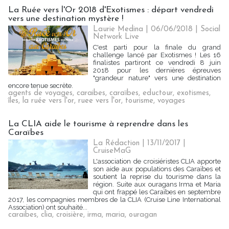
La Ruée vers l'Or 2018 d'Exotismes : départ vendredi
vers une destination mystère !
Laurie Medina
| 06/06/2018
|
Social
Network Live
C'est parti pour la finale du grand
challenge lancé par Exotismes ! Les 16
finalistes partiront ce vendredi 8 juin
2018 pour les dernières épreuves
"grandeur nature" vers une destination
encore tenue secrète.
agents de voyages
,
caraibes
,
caraïbes
,
eductour
,
exotismes
,
îles
,
la ruée vers l'or
,
ruee vers l'or
,
tourisme
,
voyages
La CLIA aide le tourisme à reprendre dans les
Caraïbes
La Rédaction
| 13/11/2017
|
CruiseMaG
L'association de croisiéristes CLIA apporte
son aide aux populations des Caraïbes et
soutient la reprise du tourisme dans la
région. Suite aux ouragans Irma et Maria
qui ont frappé les Caraïbes en septembre
2017, les compagnies membres de la CLIA (Cruise Line International
Association) ont souhaité...
caraibes
,
clia
,
croisière
,
irma
,
maria
,
ouragan