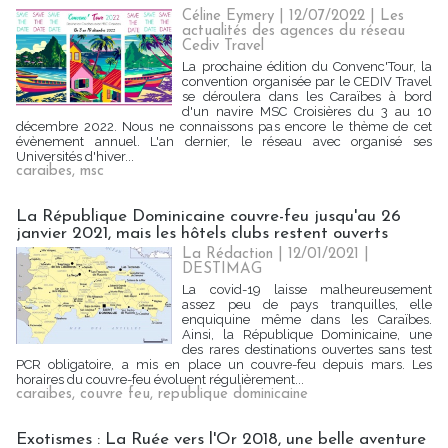
Céline Eymery
| 12/07/2022
|
Les
actualités des agences du réseau
Cediv Travel
La prochaine édition du Convenc'Tour, la
convention organisée par le CEDIV Travel
se déroulera dans les Caraïbes à bord
d'un navire MSC Croisières du 3 au 10
décembre 2022. Nous ne connaissons pas encore le thème de cet
évènement annuel. L'an dernier, le réseau avec organisé ses
Universités d'hiver...
caraibes
,
msc
La République Dominicaine couvre-feu jusqu'au 26
janvier 2021, mais les hôtels clubs restent ouverts
La Rédaction
| 12/01/2021
|
DESTIMAG
La covid-19 laisse malheureusement
assez peu de pays tranquilles, elle
enquiquine même dans les Caraïbes.
Ainsi, la République Dominicaine, une
des rares destinations ouvertes sans test
PCR obligatoire, a mis en place un couvre-feu depuis mars. Les
horaires du couvre-feu évoluent régulièrement...
caraibes
,
couvre feu
,
republique dominicaine
Exotismes : La Ruée vers l'Or 2018, une belle aventure