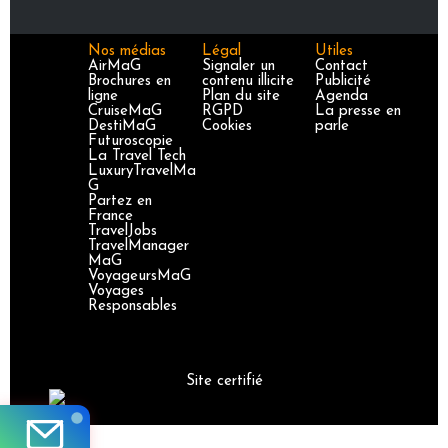
Nos médias
Légal
Utiles
AirMaG
Signaler un
Contact
Brochures en
contenu illicite
Publicité
ligne
Plan du site
Agenda
CruiseMaG
RGPD
La presse en
DestiMaG
Cookies
parle
Futuroscopie
La Travel Tech
LuxuryTravelMa
G
Partez en
France
TravelJobs
TravelManager
MaG
VoyageursMaG
Voyages
Responsables
Site certifié