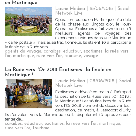
en Martinique
Laurie Medina
| 18/06/2018
|
Social
Network Live
Opération réussie en Martinique ! Au delà
de la chasse aux lingots d'or, le Tour-
Opérateur Exotismes a fait vivre à ses 16
meilleurs agents de voyages des
expériences uniques dans une Martinique
« carte postale » mais aussi traditionnelle. Ils étaient 16 à participer à
la finale de la Ruée vers...
agents de voyage
,
caraibes
,
eductour
,
exotismes
,
la ruée vers
l'or
,
martinique
,
ruee vers l'or
,
tourisme
,
voyage
La Ruée vers l'Or 2018 Exotismes : la finale en
Martinique !
Laurie Medina
| 08/06/2018
|
Social
Network Live
Exotismes a dévoilé ce matin à l'aéroport
la destination de la Ruée vers l'Or 2018 :
la Martinique ! Les 16 finalistes de la Ruée
vers l'Or 2018 viennent de découvrir leur
destination, ce matin, à l'aéroport d'Orly.
Ils s'envolent vers la Martinique, où ils disputeront 10 épreuves pour
tenter de...
caraibes
,
eductour
,
exotismes
,
la ruee vers l'or
,
martinique
,
ruee vers l'or
,
tourisme