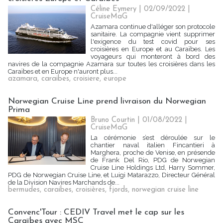
Céline Eymery
| 02/09/2022
|
CruiseMaG
Azamara continue d'alléger son protocole
sanitaire. La compagnie vient supprimer
l'exigence du test covid pour ses
croisières en Europe et au Caraïbes. Les
voyageurs qui monteront à bord des
navires de la compagnie Azamara sur toutes les croisières dans les
Caraïbes et en Europe n'auront plus...
azamara
,
caraibes
,
croisiere
,
europe
Norwegian Cruise Line prend livraison du Norwegian
Prima
Bruno Courtin
| 01/08/2022
|
CruiseMaG
La cérémonie s’est déroulée sur le
chantier naval italien Fincantieri à
Marghera, proche de Venise, en présende
de Frank Del Rio, PDG de Norwegian
Cruise Line Holdings Ltd, Harry Sommer,
PDG de Norwegian Cruise Line, et Luigi Matarazzo, Directeur Général
de la Division Navires Marchands de...
bermudes
,
caraibes
,
croisières
,
fjords
,
norwegian cruise line
Convenc'Tour : CEDIV Travel met le cap sur les
Caraïbes avec MSC