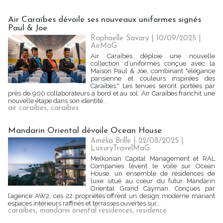
Air Caraïbes dévoile ses nouveaux uniformes signés
Paul & Joe
Raphaelle Savary
| 10/09/2025
|
AirMaG
Air Caraïbes déploie une nouvelle
collection d’uniformes conçue avec la
Maison Paul & Joe, combinant "élégance
parisienne et couleurs inspirées des
Caraïbes." Les tenues seront portées par
près de 900 collaborateurs à bord et au sol. Air Caraïbes franchit une
nouvelle étape dans son identité...
air caraibes
,
caraibes
Mandarin Oriental dévoile Ocean House
Amélia Brille
| 22/08/2025
|
LuxuryTravelMaG
Melkonian Capital Management et RAL
Companies lèvent le voile sur Ocean
House, un ensemble de résidences de
luxe situé au cœur du futur Mandarin
Oriental Grand Cayman. Conçues par
l’agence AW2, ces 22 propriétés offrent un design moderne mariant
espaces intérieurs raffinés et terrasses ouvertes sur...
caraibes
,
mandarin oriental residences
,
residence