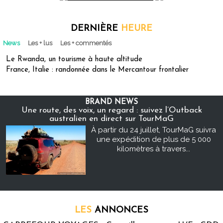
DERNIÈRE
HEURE
News
Les + lus
Les + commentés
Le Rwanda, un tourisme à haute altitude
France, Italie : randonnée dans le Mercantour frontalier
BRAND NEWS
Une route, des voix, un regard : suivez l’Outback
australien en direct sur TourMaG
À partir du 24 juillet, TourMaG suivra
une expédition de plus de 5 000
kilomètres à travers...
LES
ANNONCES