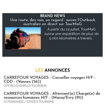
BRAND NEWS
Une route, des voix, un regard : suivez l’Outback
australien en direct sur TourMaG
À partir du 24 juillet, TourMaG
suivra une expédition de plus de
5 000 kilomètres à travers...
LES
ANNONCES
CARREFOUR VOYAGES - Conseiller voyages H/F -
CDD - (Vannes (56))
OFFRES D'EMPLOI TOURISME
CARREFOUR VOYAGES - Alternant(e) Chargé(e) de
ressources humaines H/F - (Massy/Evry (91))
ALTERNANCE / STAGES TOURISME