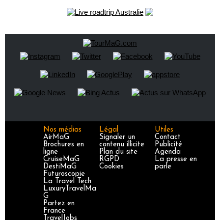
Nos médias
Légal
Utiles
AirMaG
Signaler un
Contact
Brochures en
contenu illicite
Publicité
ligne
Plan du site
Agenda
CruiseMaG
RGPD
La presse en
DestiMaG
Cookies
parle
Futuroscopie
La Travel Tech
LuxuryTravelMa
G
Partez en
France
TravelJobs