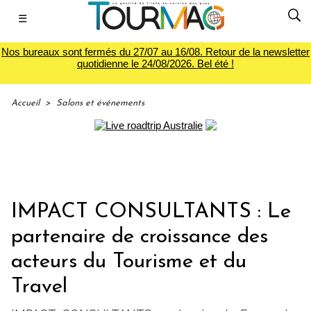
☰
Nos bureaux sont fermés du 27/07 au 16/08. Retour de la newsletter
quotidienne le 24/08/2026. Bel été !
Accueil
>
Salons et événements
IMPACT CONSULTANTS : Le
partenaire de croissance des
acteurs du Tourisme et du
Travel