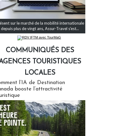
ésent sur le marché de la mobilité internationale
depuis plus de vingt ans, Assur-Travel s'est...
COMMUNIQUÉS DES
AGENCES TOURISTIQUES
LOCALES
qués des agences touristiques locales
mment l’IA de Destination
nada booste l’attractivité
uristique