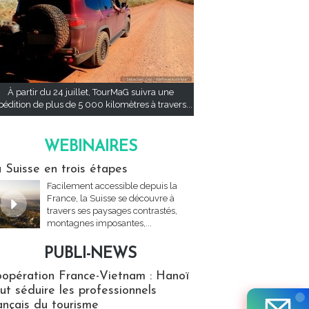
À partir du 24 juillet, TourMaG suivra une
pédition de plus de 5 000 kilomètres à travers...
WEBINAIRES
res
 Suisse en trois étapes
Facilement accessible depuis la
France, la Suisse se découvre à
travers ses paysages contrastés,
montagnes imposantes,...
PUBLI-NEWS
ews
opération France-Vietnam : Hanoï
ut séduire les professionnels
ançais du tourisme