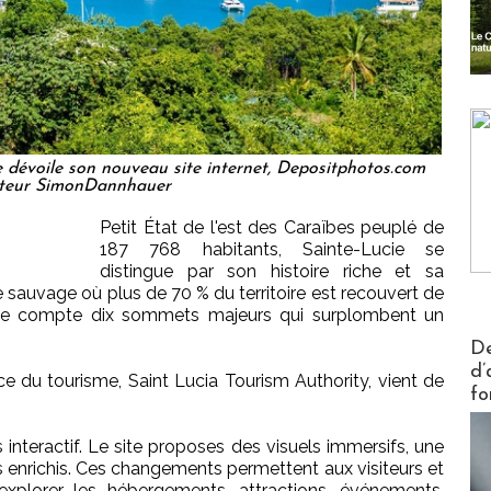
e dévoile son nouveau site internet, Depositphotos.com
teur SimonDannhauer
Petit État de l'est des Caraïbes peuplé de
187 768 habitants, Sainte-Lucie se
distingue par son histoire riche et sa
ture sauvage où plus de 70 % du territoire est recouvert de
nique compte dix sommets majeurs qui surplombent un
Actus V
De
d’
fice du tourisme, Saint Lucia Tourism Authority, vient de
fo
interactif. Le site proposes des visuels immersifs, une
s enrichis. Ces changements permettent aux visiteurs et
explorer les hébergements, attractions, événements,