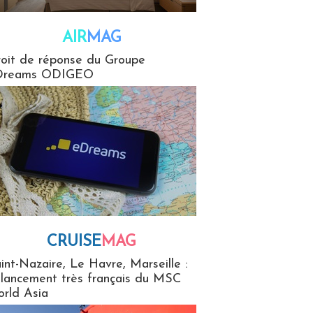
AIR
MAG
G
oit de réponse du Groupe
Dreams ODIGEO
CRUISE
MAG
MaG
int-Nazaire, Le Havre, Marseille :
 lancement très français du MSC
rld Asia