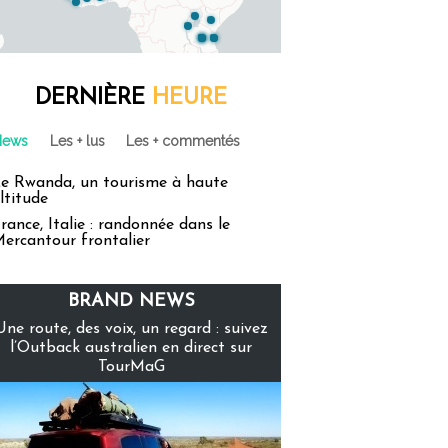
DERNIÈRE
HEURE
News
Les + lus
Les + commentés
e Rwanda, un tourisme à haute
ltitude
rance, Italie : randonnée dans le
ercantour frontalier
BRAND NEWS
Une route, des voix, un regard : suivez
l’Outback australien en direct sur
TourMaG