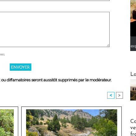
ex
res
Webinai
La
x ou diffamatoires seront aussitôt supprimés par le modérateur.
<
>
Publi-n
Co
ve
fr