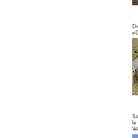
AirMa
Dr
e
Cruise
Sa
le
Wo