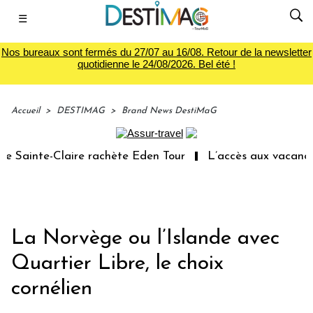
☰
Nos bureaux sont fermés du 27/07 au 16/08. Retour de la newsletter
quotidienne le 24/08/2026. Bel été !
Accueil
>
DESTIMAG
>
Brand News DestiMaG
inte-Claire rachète Eden Tour
L’accès aux vacances : u
La Norvège ou l’Islande avec
Quartier Libre, le choix
cornélien