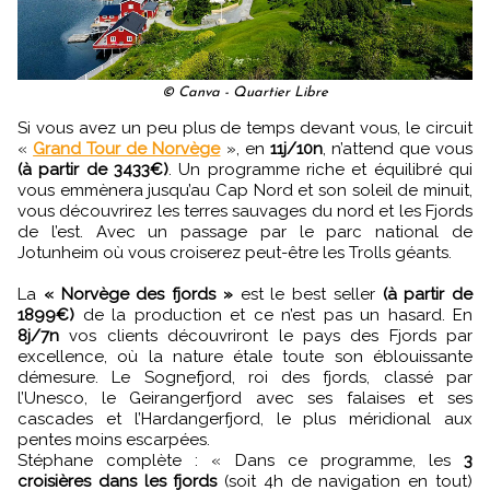
© Canva - Quartier Libre
Si vous avez un peu plus de temps devant vous, le circuit
«
Grand Tour de Norvège
», en
11j/10n
, n’attend que vous
(à partir de 3433€)
. Un programme riche et équilibré qui
vous emmènera jusqu’au Cap Nord et son soleil de minuit,
vous découvrirez les terres sauvages du nord et les Fjords
de l’est. Avec un passage par le parc national de
Jotunheim où vous croiserez peut-être les Trolls géants.
La
« Norvège des fjords »
est le best seller
(à partir de
1899€)
de la production et ce n’est pas un hasard. En
8j/7n
vos clients découvriront le pays des Fjords par
excellence, où la nature étale toute son éblouissante
démesure. Le Sognefjord, roi des fjords, classé par
l’Unesco, le Geirangerfjord avec ses falaises et ses
cascades et l’Hardangerfjord, le plus méridional aux
pentes moins escarpées.
Stéphane complète : « Dans ce programme, les
3
croisières dans les fjords
(soit 4h de navigation en tout)