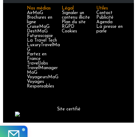
Nos médias
Légal
Utiles
AirMaG
Signaler un
Contact
Brochures en
contenu illicite
Publicité
ligne
Plan du site
Agenda
CruiseMaG
RGPD
La presse en
DestiMaG
Cookies
parle
Futuroscopie
La Travel Tech
LuxuryTravelMa
G
Partez en
France
TravelJobs
TravelManager
MaG
VoyageursMaG
Voyages
Responsables
Site certifié