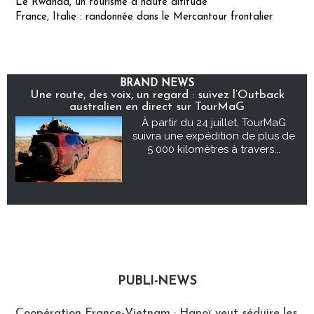
Le Rwanda, un tourisme à haute altitude
France, Italie : randonnée dans le Mercantour frontalier
BRAND NEWS
Une route, des voix, un regard : suivez l’Outback
australien en direct sur TourMaG
À partir du 24 juillet, TourMaG
suivra une expédition de plus de
5 000 kilomètres à travers...
PUBLI-NEWS
Publi-news
Coopération France-Vietnam : Hanoï veut séduire les