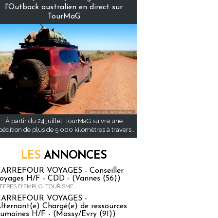
l’Outback australien en direct sur
TourMaG
À partir du 24 juillet, TourMaG suivra une
pédition de plus de 5 000 kilomètres à travers...
LES
ANNONCES
ARREFOUR VOYAGES - Conseiller
oyages H/F - CDD - (Vannes (56))
FFRES D'EMPLOI TOURISME
CARREFOUR VOYAGES -
lternant(e) Chargé(e) de ressources
umaines H/F - (Massy/Evry (91))