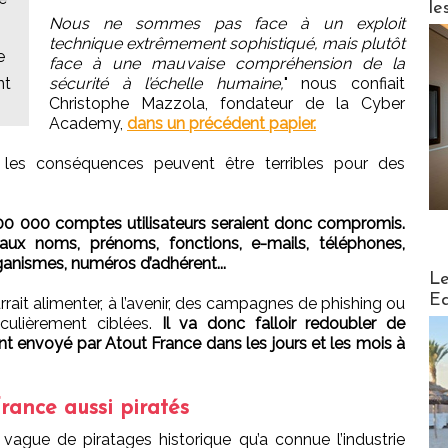
le
Nous ne sommes pas face à un exploit
technique extrêmement sophistiqué, mais plutôt
e
face à une mauvaise compréhension de la
nt
sécurité à l’échelle humaine,
" nous confiait
Christophe Mazzola, fondateur de la Cyber
Academy,
dans un précédent papier.
, les conséquences peuvent être terribles pour des
00 000 comptes utilisateurs seraient donc compromis.
aux noms, prénoms, fonctions, e-mails, téléphones,
ganismes, numéros d’adhérent...
Distribu
Le
Ed
rait alimenter, à l’avenir, des campagnes de phishing ou
iculièrement ciblées.
Il va donc falloir redoubler de
t envoyé par Atout France dans les jours et les mois à
rance aussi piratés
 vague de piratages historique qu’a connue l’industrie