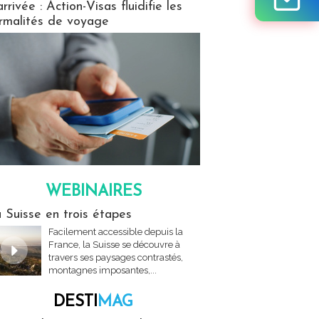
arrivée : Action-Visas fluidifie les
rmalités de voyage
WEBINAIRES
res
 Suisse en trois étapes
Facilement accessible depuis la
France, la Suisse se découvre à
travers ses paysages contrastés,
montagnes imposantes,...
DESTI
MAG
MAG