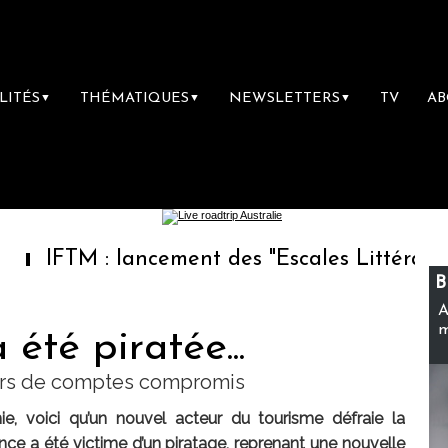
LITÉS
THÉMATIQUES
NEWSLETTERS
TV
A
▼
▼
▼
 : lancement des "Escales Littéraires", la pr
B
A
m
été piratée...
iers de comptes compromis
e, voici qu’un nouvel acteur du tourisme défraie la
nce a été victime d’un piratage, reprenant une nouvelle