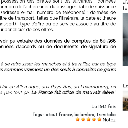
n possession des pirates sont les suivantes : données
d’
et prénom de l’acheteur et du passager, date de naissance
fo
 (adresse e-mail, numéro de téléphone) ; données de
e de transport, telles que l’itinéraire, la date et l’heure
nsport) ; type d’offre ou de service associé au titre de
 bénéficier de ces offres.
 avoir pu extraire des données de comptes de 60 568
données d’accords ou de documents d’e-signature de
 se retrousser les manches et à travailler, car ce type
s sommes vraiment un des seuls à connaitre ce genre
Webinai
La
Uni, en Allemagne, aux Pays-Bas, au Luxembourg, en
 a pas tout ça.
La France fait office de mauvais élève
,
"
Lu 1543 fois
Tags
:
atout france
,
belambra
,
trenitalia
Notez
DESTI