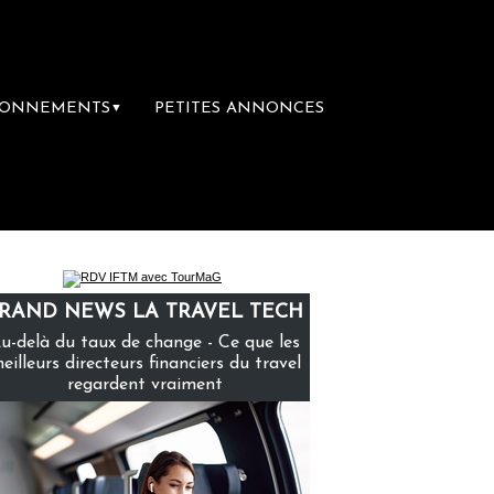
BONNEMENTS
PETITES ANNONCES
▼
emière librairie du voyage
Le groupe Saint
RAND NEWS LA TRAVEL TECH
u-delà du taux de change - Ce que les
eilleurs directeurs financiers du travel
regardent vraiment