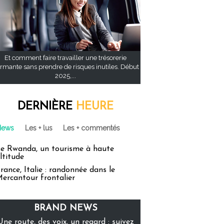
Et comment faire travailler une trésorerie
rmante sans prendre de risques inutiles. Début
2025,...
DERNIÈRE
HEURE
News
Les + lus
Les + commentés
e Rwanda, un tourisme à haute
ltitude
rance, Italie : randonnée dans le
ercantour frontalier
BRAND NEWS
Une route, des voix, un regard : suivez