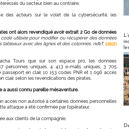
ntéressés du secteur, bien au contraire.
se des acteurs sur le volet de la cybersécurité, les
pirates ont alors revendiqué avoir extrait 2 Go de données
Partez
L’
e code utilisée pour modifier ou récupérer des données
in
tableaux avec des lignes et des colonnes, ndlr)
",
selon
le
 Pacha Tours que sur son espace pro, les données
7 personnes uniques, 4 413 e-mails uniques, 3 705
 passeport en clair, 10 153 codes PNR et 1 096 accès
clair, selon les revendications des pirates.
nce a aussi connu pareille mésaventure.
un accès non autorisé à certaines données personnelles
Cette attaque a été confirmée par l’opérateur.
e aux clients de la compagnie.
Actus V
De