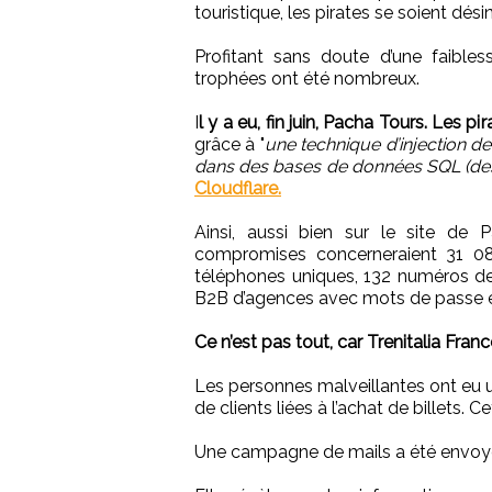
touristique, les pirates se soient dési
Profitant sans doute d’une faibles
trophées ont été nombreux.
I
l y a eu, fin juin, Pacha Tours. Les 
grâce à "
une technique d’injection d
dans des bases de données SQL (des 
Cloudflare.
Ainsi, aussi bien sur le site de
compromises concerneraient 31 08
téléphones uniques, 132 numéros de
B2B d’agences avec mots de passe en 
Ce n’est pas tout, car Trenitalia Fra
Les personnes malveillantes ont eu 
de clients liées à l’achat de billets. 
Une campagne de mails a été envoyé