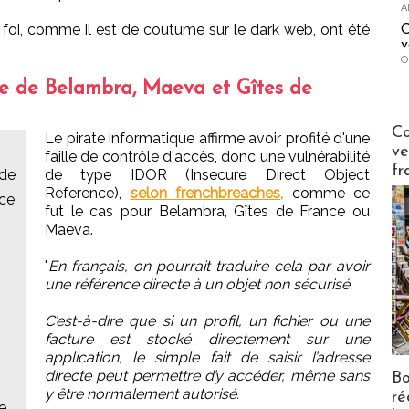
A
 foi, comme il est de coutume sur le dark web, ont été
C
v
O
ée de Belambra, Maeva et Gîtes de
Publi-n
Co
Le pirate informatique affirme avoir profité d'une
ve
faille de contrôle d'accès, donc une vulnérabilité
fr
 de
de type IDOR (Insecure Direct Object
Reference),
selon frenchbreaches,
comme ce
ace
fut le cas pour Belambra, Gîtes de France ou
Maeva.
"
En français, on pourrait traduire cela par avoir
une référence directe à un objet non sécurisé.
C’est-à-dire que si un profil, un fichier ou une
facture est stocké directement sur une
application, le simple fait de saisir l’adresse
directe peut permettre d’y accéder, même sans
Bo
y être normalement autorisé.
ré
e