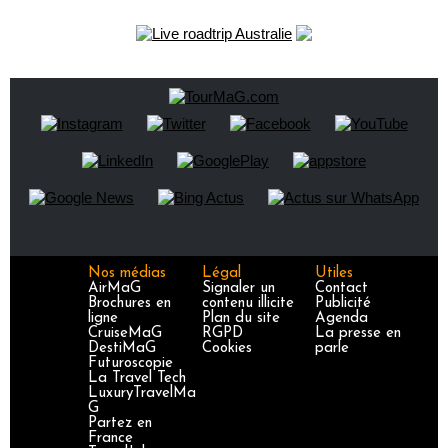
Nos médias
Légal
Utiles
AirMaG
Signaler un
Contact
Brochures en
contenu illicite
Publicité
ligne
Plan du site
Agenda
CruiseMaG
RGPD
La presse en
DestiMaG
Cookies
parle
Futuroscopie
La Travel Tech
LuxuryTravelMa
G
Partez en
France