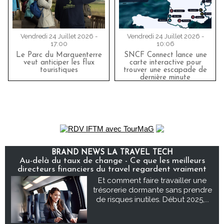
Vendredi 24 Juillet 2026 -
Vendredi 24 Juillet 2026 -
17:00
10:06
Le Parc du Marquenterre
SNCF Connect lance une
veut anticiper les flux
carte interactive pour
touristiques
trouver une escapade de
dernière minute
BRAND NEWS LA TRAVEL TECH
Au-delà du taux de change - Ce que les meilleurs
directeurs financiers du travel regardent vraiment
Et comment faire travailler une
trésorerie dormante sans prendre
de risques inutiles. Début 2025,...