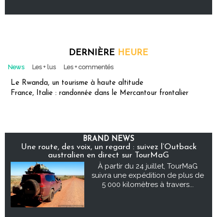
DERNIÈRE
HEURE
News
Les + lus
Les + commentés
Le Rwanda, un tourisme à haute altitude
France, Italie : randonnée dans le Mercantour frontalier
BRAND NEWS
Une route, des voix, un regard : suivez l’Outback
australien en direct sur TourMaG
À partir du 24 juillet, TourMaG
suivra une expédition de plus de
5 000 kilomètres à travers...