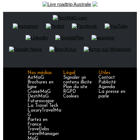
Nos médias
Légal
Utiles
AirMaG
Signaler un
Contact
Brochures en
contenu illicite
Publicité
ligne
Plan du site
Agenda
CruiseMaG
RGPD
La presse en
DestiMaG
Cookies
parle
Futuroscopie
La Travel Tech
LuxuryTravelMa
G
Partez en
France
TravelJobs
TravelManager
MaG