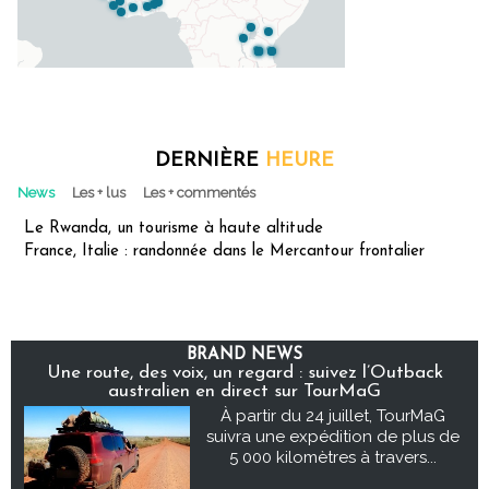
DERNIÈRE
HEURE
News
Les + lus
Les + commentés
Le Rwanda, un tourisme à haute altitude
France, Italie : randonnée dans le Mercantour frontalier
BRAND NEWS
Une route, des voix, un regard : suivez l’Outback
australien en direct sur TourMaG
À partir du 24 juillet, TourMaG
suivra une expédition de plus de
5 000 kilomètres à travers...