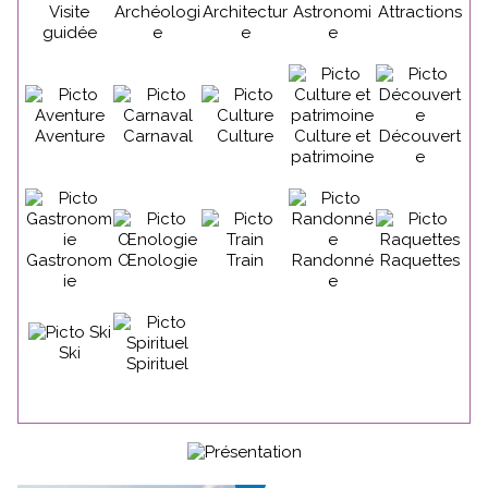
Visite
Archéologi
Architectur
Astronomi
Attractions
guidée
e
e
e
Aventure
Carnaval
Culture
Culture et
Découvert
patrimoine
e
Gastronom
Œnologie
Train
Randonné
Raquettes
ie
e
Ski
Spirituel