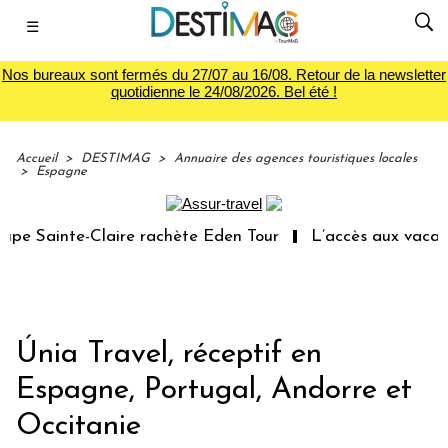
☰
Nos bureaux sont fermés du 27/07 au 16/08. Retour de la newsletter
quotidienne le 24/08/2026. Bel été !
Accueil
>
DESTIMAG
>
Annuaire des agences touristiques locales
>
Espagne
Sainte-Claire rachète Eden Tour
L’accès aux vacances :
Únia Travel, réceptif en
Espagne, Portugal, Andorre et
Occitanie