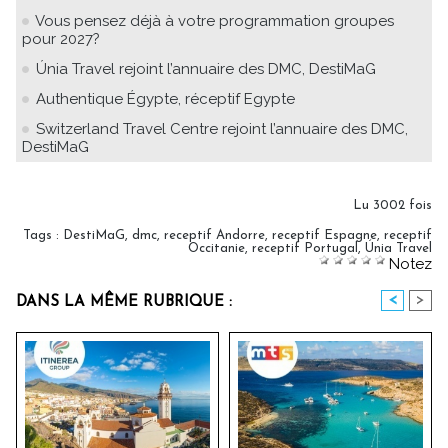
Vous pensez déjà à votre programmation groupes
pour 2027?
Únia Travel rejoint l’annuaire des DMC, DestiMaG
Authentique Égypte, réceptif Egypte
Switzerland Travel Centre rejoint l’annuaire des DMC,
DestiMaG
Lu 3002 fois
Tags
:
DestiMaG
,
dmc
,
receptif Andorre
,
receptif Espagne
,
receptif
Occitanie
,
receptif Portugal
,
Únia Travel
Notez
<
>
DANS LA MÊME RUBRIQUE :