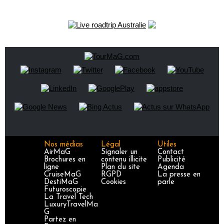
Nos médias
Légal
Utiles
AirMaG
Signaler un
Contact
Brochures en
contenu illicite
Publicité
ligne
Plan du site
Agenda
CruiseMaG
RGPD
La presse en
DestiMaG
Cookies
parle
Futuroscopie
La Travel Tech
LuxuryTravelMa
G
Partez en