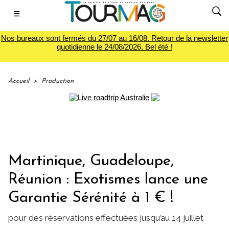
☰
Nos bureaux sont fermés du 27/07 au 16/08. Retour de la newsletter
quotidienne le 24/08/2026. Bel été !
Accueil
>
Production
Martinique, Guadeloupe,
Réunion : Exotismes lance une
Garantie Sérénité à 1 € !
pour des réservations effectuées jusqu’au 14 juillet