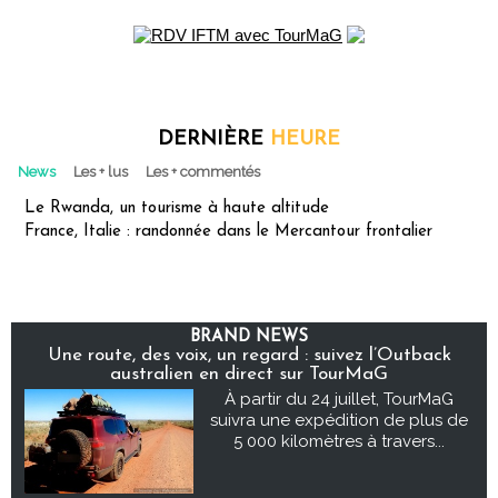
DERNIÈRE
HEURE
News
Les + lus
Les + commentés
Le Rwanda, un tourisme à haute altitude
France, Italie : randonnée dans le Mercantour frontalier
BRAND NEWS
Une route, des voix, un regard : suivez l’Outback
australien en direct sur TourMaG
À partir du 24 juillet, TourMaG
suivra une expédition de plus de
5 000 kilomètres à travers...