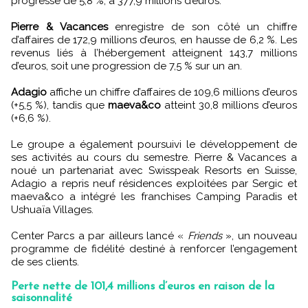
progresse de 5,8 %, à 377,9 millions d’euros.
Pierre & Vacances
enregistre de son côté un chiffre
d’affaires de 172,9 millions d’euros, en hausse de 6,2 %. Les
revenus liés à l’hébergement atteignent 143,7 millions
d’euros, soit une progression de 7,5 % sur un an.
Adagio
affiche un chiffre d’affaires de 109,6 millions d’euros
(+5,5 %), tandis que
maeva&co
atteint 30,8 millions d’euros
(+6,6 %).
Le groupe a également poursuivi le développement de
ses activités au cours du semestre. Pierre & Vacances a
noué un partenariat avec Swisspeak Resorts en Suisse,
Adagio a repris neuf résidences exploitées par Sergic et
maeva&co a intégré les franchises Camping Paradis et
Ushuaïa Villages.
Center Parcs a par ailleurs lancé «
Friends
», un nouveau
programme de fidélité destiné à renforcer l’engagement
de ses clients.
Perte nette de 101,4 millions d’euros en raison de la
saisonnalité