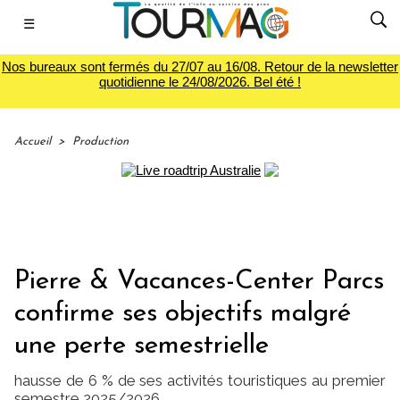
☰
Nos bureaux sont fermés du 27/07 au 16/08. Retour de la newsletter
quotidienne le 24/08/2026. Bel été !
Accueil
>
Production
Pierre & Vacances-Center Parcs
confirme ses objectifs malgré
une perte semestrielle
hausse de 6 % de ses activités touristiques au premier
semestre 2025/2026