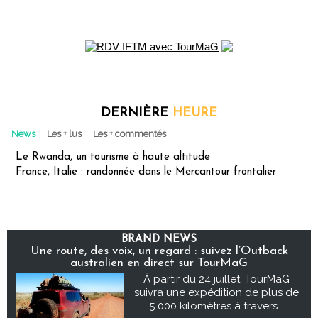
DERNIÈRE
HEURE
News
Les + lus
Les + commentés
Le Rwanda, un tourisme à haute altitude
France, Italie : randonnée dans le Mercantour frontalier
BRAND NEWS
Une route, des voix, un regard : suivez l’Outback
australien en direct sur TourMaG
À partir du 24 juillet, TourMaG
suivra une expédition de plus de
5 000 kilomètres à travers...