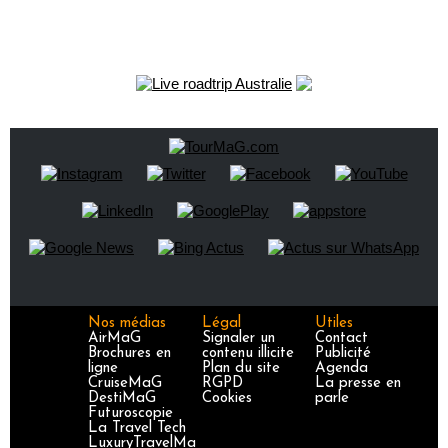
Nos médias
Légal
Utiles
AirMaG
Signaler un
Contact
Brochures en
contenu illicite
Publicité
ligne
Plan du site
Agenda
CruiseMaG
RGPD
La presse en
DestiMaG
Cookies
parle
Futuroscopie
La Travel Tech
LuxuryTravelMa