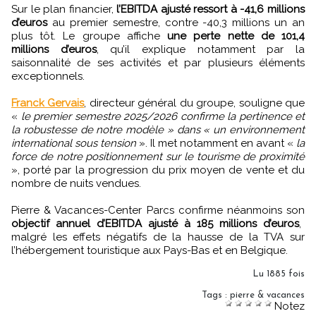
Sur le plan financier,
l’EBITDA ajusté ressort à -41,6 millions
d’euros
au premier semestre, contre -40,3 millions un an
plus tôt. Le groupe affiche
une perte nette de 101,4
millions d’euros
, qu’il explique notamment par la
saisonnalité de ses activités et par plusieurs éléments
exceptionnels.
Franck Gervais
, directeur général du groupe, souligne que
«
le premier semestre 2025/2026 confirme la pertinence et
la robustesse de notre modèle » dans « un environnement
international sous tension
». Il met notamment en avant «
la
force de notre positionnement sur le tourisme de proximité
», porté par la progression du prix moyen de vente et du
nombre de nuits vendues.
Pierre & Vacances-Center Parcs confirme néanmoins son
objectif annuel d’EBITDA ajusté à 185 millions d’euros
,
malgré les effets négatifs de la hausse de la TVA sur
l’hébergement touristique aux Pays-Bas et en Belgique.
Lu 1885 fois
Tags
:
pierre & vacances
Notez