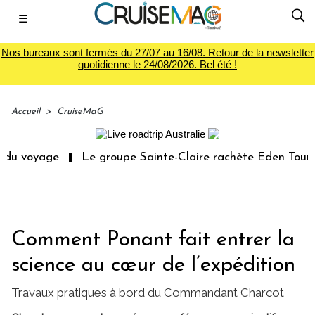
☰
Nos bureaux sont fermés du 27/07 au 16/08. Retour de la newsletter
quotidienne le 24/08/2026. Bel été !
Accueil
>
CruiseMaG
age
Le groupe Sainte-Claire rachète Eden Tour
L’ac
Comment Ponant fait entrer la
science au cœur de l’expédition
Travaux pratiques à bord du Commandant Charcot