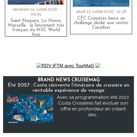
Vendredi 24 Juillet 2026 -
Jeudi 23 Juillet 2026 - 12:38
09:45
CFC Croisières lance un
Saint-Nazaire, Le Havre,
challenge dédié aux ventes
Marseille : le lancement très
Caraïbes
français du MSC World
Asia
BRAND NEWS CRUISEMAG
Été 2027 : Costa réinvente l’itinéraire de croisière en
véritable expérience de voyage
Avec sa programmation été 2027,
Costa Croisières fait évoluer son
offre en profondeur en créant
des...