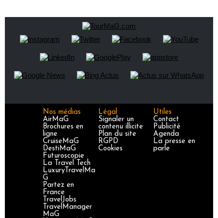
Nos médias
Légal
Utiles
AirMaG
Signaler un
Contact
Brochures en
contenu illicite
Publicité
ligne
Plan du site
Agenda
CruiseMaG
RGPD
La presse en
DestiMaG
Cookies
parle
Futuroscopie
La Travel Tech
LuxuryTravelMa
G
Partez en
France
TravelJobs
TravelManager
MaG