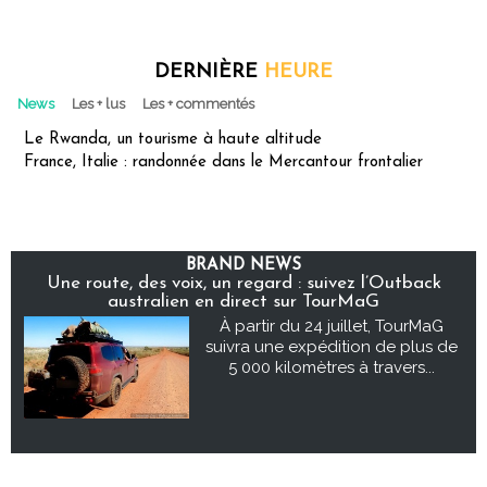
DERNIÈRE
HEURE
News
Les + lus
Les + commentés
Le Rwanda, un tourisme à haute altitude
France, Italie : randonnée dans le Mercantour frontalier
BRAND NEWS
Une route, des voix, un regard : suivez l’Outback
australien en direct sur TourMaG
À partir du 24 juillet, TourMaG
suivra une expédition de plus de
5 000 kilomètres à travers...