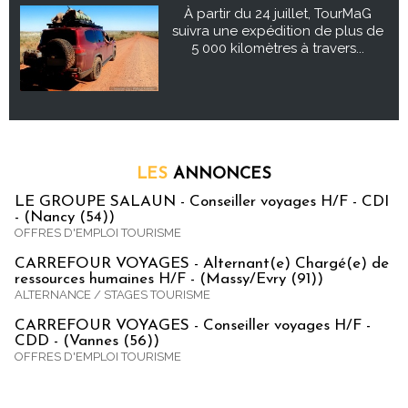
À partir du 24 juillet, TourMaG
suivra une expédition de plus de
5 000 kilomètres à travers...
LES
ANNONCES
LE GROUPE SALAUN - Conseiller voyages H/F - CDI
- (Nancy (54))
OFFRES D'EMPLOI TOURISME
CARREFOUR VOYAGES - Alternant(e) Chargé(e) de
ressources humaines H/F - (Massy/Evry (91))
ALTERNANCE / STAGES TOURISME
CARREFOUR VOYAGES - Conseiller voyages H/F -
CDD - (Vannes (56))
OFFRES D'EMPLOI TOURISME