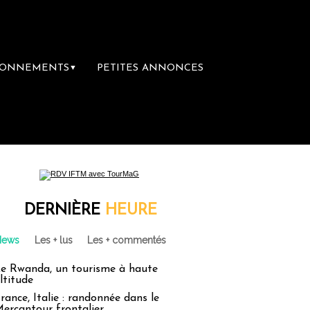
BONNEMENTS
PETITES ANNONCES
▼
DERNIÈRE
HEURE
News
Les + lus
Les + commentés
e Rwanda, un tourisme à haute
ltitude
rance, Italie : randonnée dans le
ercantour frontalier