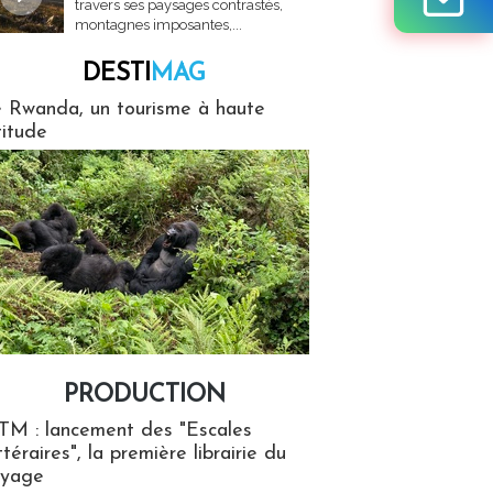
travers ses paysages contrastés,
montagnes imposantes,...
DESTI
MAG
MAG
 Rwanda, un tourisme à haute
titude
PRODUCTION
ion
TM : lancement des "Escales
ttéraires", la première librairie du
oyage