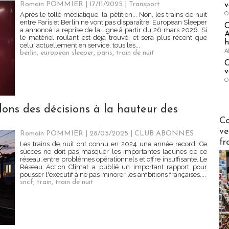
Romain POMMIER
| 17/11/2025
|
Transport
v
O
Après le tollé médiatique, la pétition... Non, les trains de nuit
entre Paris et Berlin ne vont pas disparaître. European Sleeper
a annoncé la reprise de la ligne à partir du 26 mars 2026. Si
A
le matériel roulant est déjà trouvé, et sera plus récent que
h
celui actuellement en service, tous les...
A
berlin
,
european sleeper
,
paris
,
train de nuit
C
v
O
dons des décisions à la hauteur des
Publi-n
Co
ve
Romain POMMIER
| 28/05/2025
|
CLUB ABONNES
fr
Les trains de nuit ont connu en 2024 une année record. Ce
succès ne doit pas masquer les importantes lacunes de ce
réseau, entre problèmes opérationnels et offre insuffisante. Le
Réseau Action Climat a publié un important rapport pour
pousser l'exécutif à ne pas minorer les ambitions françaises....
sncf
,
train
,
train de nuit