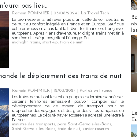
n'aura pas lieu...
Romain POMMIER
| 03/06/2024
|
La Travel Tech
Bo
La promesse en a fait rêver plus d'un, celle de voir des trains
ré
de nuit au confort inégalé en France et en Europe. Sauf que
cette promesse n'a pas tant fait rêver les financiers français et
le
européens. Après 4 ans d'aventure, Midnight Trains met fin à
son rêve et les équipes jettent l'éponge. En...
midnight trains
,
start-up
,
train de nuit
nde le déploiement des trains de nuit
Romain POMMIER
| 12/03/2024
|
Partez en France
Les trains de nuit ont le vent en poupe ces dernières années et
certains territoires aimeraient pouvoir compter sur le
développement de ce moyen de transport pour se
rapprocher des voyageurs et des grandes villes françaises ou
Distribu
Le
européennes. Le député Xavier Roseren a adressé une lettre à
Ed
Patrice...
ministre des transports
,
paris Saint-Gervais-les-Bains
,
Saint-Gervais-les-Bains
,
train de nuit
,
xavier roseren