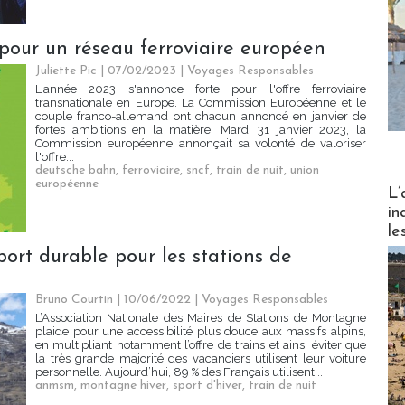
pour un réseau ferroviaire européen
Juliette Pic
| 07/02/2023
|
Voyages Responsables
L'année 2023 s'annonce forte pour l'offre ferroviaire
transnationale en Europe. La Commission Européenne et le
couple franco-allemand ont chacun annoncé en janvier de
fortes ambitions en la matière. Mardi 31 janvier 2023, la
Commission européenne annonçait sa volonté de valoriser
l'offre...
deutsche bahn
,
ferroviaire
,
sncf
,
train de nuit
,
union
européenne
Partez
L’
in
le
sport durable pour les stations de
Bruno Courtin
| 10/06/2022
|
Voyages Responsables
L’Association Nationale des Maires de Stations de Montagne
plaide pour une accessibilité plus douce aux massifs alpins,
en multipliant notamment l’offre de trains et ainsi éviter que
la très grande majorité des vacanciers utilisent leur voiture
personnelle. Aujourd’hui, 89 % des Français utilisent...
anmsm
,
montagne hiver
,
sport d'hiver
,
train de nuit