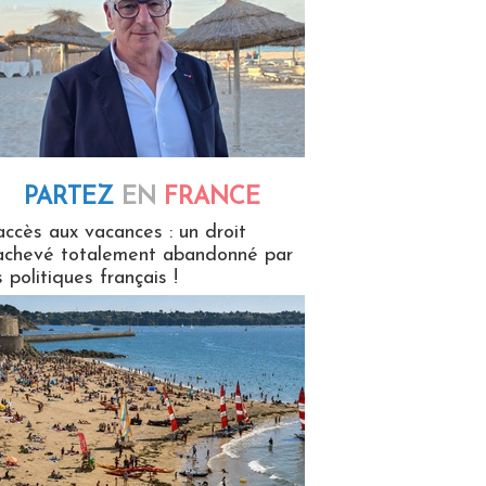
PARTEZ
EN
FRANCE
 en France
accès aux vacances : un droit
achevé totalement abandonné par
s politiques français !