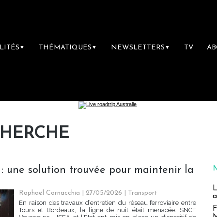
LITÉS
THÉMATIQUES
NEWSLETTERS
TV
A
▼
▼
▼
CHERCHE
 : une solution trouvée pour maintenir la
L
Raphaël Cornacchia | 27/05/2026
|
Transport
a
En raison des travaux d’entretien du réseau ferroviaire entre
F
Tours et Bordeaux, la ligne de nuit était menacée. SNCF
M