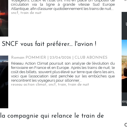
Voyageurs, LISEA et l’État ont mis en place un dispositif de
circulation via la ligne à grande vitesse Sud Europe
Atlantique, afin d’assurer quotidiennement les trains de nuit...
sncf
,
train de nuit
SNCF vous fait préférer... l'avion !
Romain POMMIER
| 23/04/2026
|
CLUB ABONNES
Réseau Action Climat poursuit son analyse de l’évolution du
ferroviaire en France et en Europe. Après les trains de nuit, le
coût des billets, souvent plus élevé sur terre que dans les airs,
voici que l’association s’est penchée sur les embûches que
rencontrent les voyageurs pour sillonner...
reseau action climat
,
sncf
,
train
,
train de nuit
ex
la compagnie qui relance le train de
C