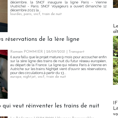
décembre, la SNCF inaugure la ligne Paris - Vienne
(Autriche) - Paris. SNCF Voyageurs a ouvert dimanche 12
décembre 2021 la...
lourdes
,
paris
,
sncf
,
train de nuit
DESTI
Le
al
es réservations de la 1ère ligne
Romain POMMIER
| 28/09/2021
|
Transport
Il aura fallu que le projet mature 9 mois pour accoucher enfin
sur la 1ère ligne des trains de nuit du futur réseau européen,
au départ de la France. La ligne qui reliera Paris à Vienne en
Autriche sur les trains Nightjet vient d'ouvrir ses réservations,
pour des circulations à partir du 13...
europe
,
nightjet
,
sncf
,
train de nuit
Product
IF
 qui veut réinventer les trains de nuit
Li
v