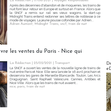
La Rédaction
| 17/06/2021
|
Voyages Responsables
Après des décennies d'abandon et de moqueries, les trains de
nuit font leur retour en Europe et surtout en France. Alors que
la SNCF a remis sur rail ses vieux wagons, la start-up
Midnight Trains entend redonner ses lettres de noblesse à ce
mode de voyages. La jeune pousse cofondée par Adrien...
Adrien Aumont
,
Midnight Trains
,
sncf
,
train de nuit
vre les ventes du Paris - Nice qui
AirMa
Dr
La Rédaction
| 25/02/2021
|
Transport
La SNCF a ouvert les ventes de la nouvelle ligne de trains de
e
nuit entre Paris et Nice. Elle sera lancée le 16 avril prochain et
desservira les gares de Marseille Blancarde, Toulon, Les Arcs
Draguignan, Saint Raphaël Valescure, Cannes, Antibes et
Nice Ville. Alors que les trains de nuit avaient...
nice
,
paris
,
train de nuit