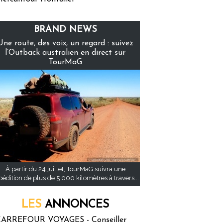
BRAND NEWS
Une route, des voix, un regard : suivez
l’Outback australien en direct sur
TourMaG
À partir du 24 juillet, TourMaG suivra une
pédition de plus de 5 000 kilomètres à travers...
LES
ANNONCES
ARREFOUR VOYAGES - Conseiller