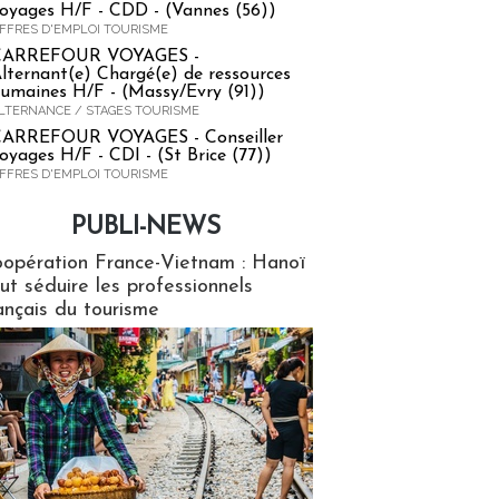
oyages H/F - CDD - (Vannes (56))
FFRES D'EMPLOI TOURISME
CARREFOUR VOYAGES -
lternant(e) Chargé(e) de ressources
umaines H/F - (Massy/Evry (91))
LTERNANCE / STAGES TOURISME
ARREFOUR VOYAGES - Conseiller
oyages H/F - CDI - (St Brice (77))
FFRES D'EMPLOI TOURISME
PUBLI-NEWS
ews
opération France-Vietnam : Hanoï
ut séduire les professionnels
ançais du tourisme