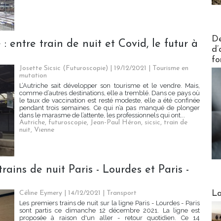
Actus V
De
entre train de nuit et Covid, le futur à
d’
fo
Josette Sicsic (Futuroscopie)
| 19/12/2021
|
Tourisme en
mutation
L’Autriche sait développer son tourisme et le vendre. Mais,
comme d’autres destinations, elle a tremblé. Dans ce pays où
le taux de vaccination est resté modeste, elle a été confinée
pendant trois semaines. Ce qui n’a pas manqué de plonger
dans le marasme de l’attente, les professionnels qui ont...
Autriche
,
futuroscopie
,
Jean-Paul Héron
,
sicsic
,
train de
nuit
,
Vienne
trains de nuit Paris - Lourdes et Paris -
Webinai
La
Céline Eymery
| 14/12/2021
|
Transport
Les premiers trains de nuit sur la ligne Paris - Lourdes - Paris
sont partis ce dimanche 12 décembre 2021. La ligne est
proposée à raison d'un aller - retour quotidien. Ce 14