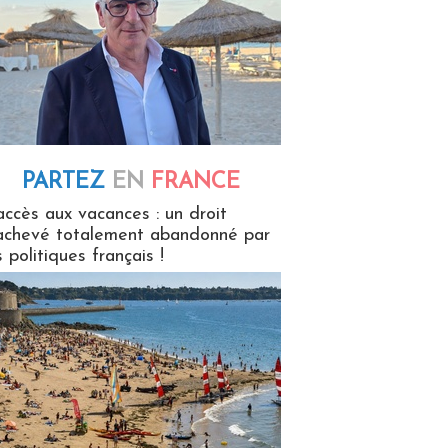
PARTEZ
EN
FRANCE
 en France
accès aux vacances : un droit
achevé totalement abandonné par
s politiques français !