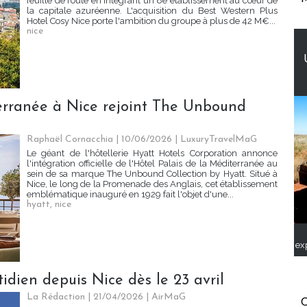
feuille de route en intégrant un 8e établissement au cœur de
la capitale azuréenne. L'acquisition du Best Western Plus
Hotel Cosy Nice porte l'ambition du groupe à plus de 42 M€...
nice
terranée à Nice rejoint The Unbound
Raphaël Cornacchia | 10/06/2026
|
LuxuryTravelMaG
Le géant de l'hôtellerie Hyatt Hotels Corporation annonce
l'intégration officielle de l'Hôtel Palais de la Méditerranée au
sein de sa marque The Unbound Collection by Hyatt. Situé à
Nice, le long de la Promenade des Anglais, cet établissement
emblématique inauguré en 1929 fait l'objet d'une...
hyatt
,
nice
ex
idien depuis Nice dès le 23 avril
La Rédaction
| 21/04/2026
|
AirMaG
C