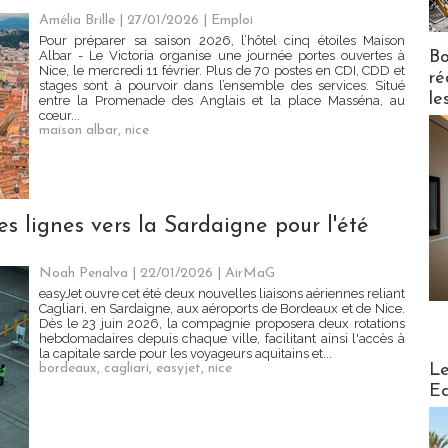
Amélia Brille
| 27/01/2026
|
Emploi
Pour préparer sa saison 2026, l’hôtel cinq étoiles Maison
Bo
Albar - Le Victoria organise une journée portes ouvertes à
Nice, le mercredi 11 février. Plus de 70 postes en CDI, CDD et
ré
stages sont à pourvoir dans l’ensemble des services. Situé
le
entre la Promenade des Anglais et la place Masséna, au
cœur...
maison albar
,
nice
s lignes vers la Sardaigne pour l'été
Noah Penalva
| 22/01/2026
|
AirMaG
easyJet ouvre cet été deux nouvelles liaisons aériennes reliant
Cagliari, en Sardaigne, aux aéroports de Bordeaux et de Nice.
Dès le 23 juin 2026, la compagnie proposera deux rotations
hebdomadaires depuis chaque ville, facilitant ainsi l'accès à
la capitale sarde pour les voyageurs aquitains et...
Distribu
Le
bordeaux
,
cagliari
,
easyjet
,
nice
Ed