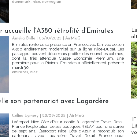
danemark
,
nice
,
norwegian
DESTI
Le
 accueille l’A380 rétrofité d’Emirates
al
Amélia Brille
| 03/10/2025
|
AirMaG
Emirates renforce sa présence en France avec l’arrivée de son
A380 entièrement modernisé sur la ligne Nice-Dubaï. Les
passagers peuvent désormais profiter des nouvelles cabines,
dont la très attendue Classe Économie Premium, une
première pour la Riviera. Emirates a officiellement présenté
mardi 30...
emirates
,
nice
elle son partenariat avec Lagardère
Céline Eymery
| 22/09/2025
|
AirMaG
Product
IF
L’aéroport Nice Côte d’Azur confie à Lagardère Travel Retail
Li
France l’exploitation de ses boutiques RELAY pour une durée
de sept ans. L’aéroport Nice Côte d’Azur a reconduit son
v
partenariat avec Lagardère Travel Retail France pour