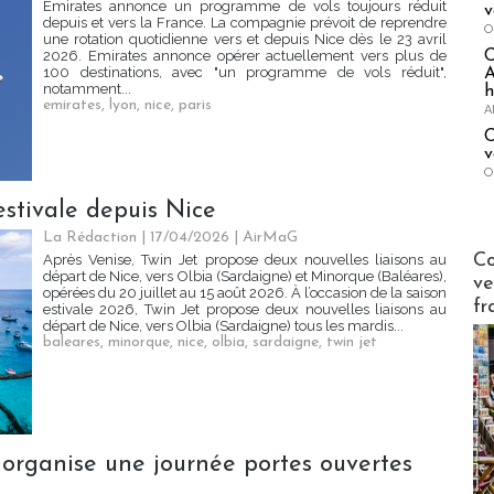
Emirates annonce un programme de vols toujours réduit
v
depuis et vers la France. La compagnie prévoit de reprendre
O
une rotation quotidienne vers et depuis Nice dès le 23 avril
2026. Emirates annonce opérer actuellement vers plus de
100 destinations, avec "un programme de vols réduit",
A
notamment...
h
emirates
,
lyon
,
nice
,
paris
A
C
v
O
 estivale depuis Nice
La Rédaction
| 17/04/2026
|
AirMaG
Publi-n
Co
Après Venise, Twin Jet propose deux nouvelles liaisons au
départ de Nice, vers Olbia (Sardaigne) et Minorque (Baléares),
ve
opérées du 20 juillet au 15 août 2026. À l’occasion de la saison
fr
estivale 2026, Twin Jet propose deux nouvelles liaisons au
départ de Nice, vers Olbia (Sardaigne) tous les mardis...
baleares
,
minorque
,
nice
,
olbia
,
sardaigne
,
twin jet
 organise une journée portes ouvertes