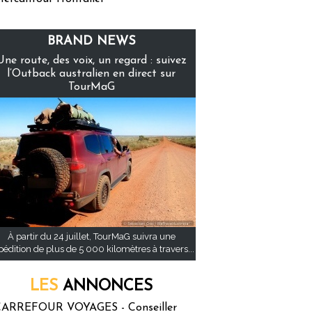
BRAND NEWS
Une route, des voix, un regard : suivez
l’Outback australien en direct sur
TourMaG
À partir du 24 juillet, TourMaG suivra une
pédition de plus de 5 000 kilomètres à travers...
LES
ANNONCES
ARREFOUR VOYAGES - Conseiller