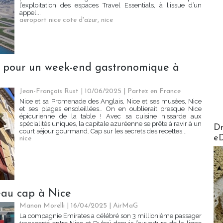
l’exploitation des espaces Travel Essentials, à l’issue d’un
appel...
aeroport nice cote d'azur
,
nice
s pour un week-end gastronomique à
Jean-François Rust | 10/06/2025
|
Partez en France
Nice et sa Promenade des Anglais, Nice et ses musées, Nice
et ses plages ensoleillées… On en oublierait presque Nice
épicurienne de la table ! Avec sa cuisine nissarde aux
AirMa
spécialités uniques, la capitale azuréenne se prête à ravir à un
Dr
court séjour gourmand. Cap sur les secrets des recettes...
e
nice
eau cap à Nice
Manon Morelli
| 16/04/2025
|
AirMaG
La compagnie Emirates a célébré son 3 millionième passager