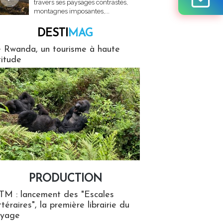
travers ses paysages contrastés,
montagnes imposantes,...
DESTI
MAG
MAG
 Rwanda, un tourisme à haute
titude
PRODUCTION
ion
TM : lancement des "Escales
ttéraires", la première librairie du
oyage