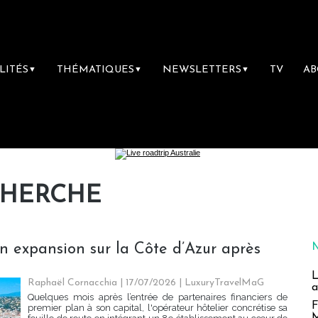
LITÉS
THÉMATIQUES
NEWSLETTERS
TV
A
▼
▼
▼
CHERCHE
n expansion sur la Côte d’Azur après
L
Raphaël Cornacchia | 17/07/2026
|
LuxuryTravelMaG
a
Quelques mois après l’entrée de partenaires financiers de
F
premier plan à son capital, l'opérateur hôtelier concrétise sa
M