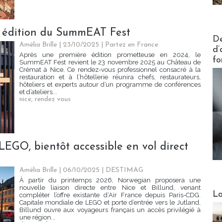
e édition du SummEAT Fest
Actus V
De
Amélia Brille
| 23/10/2025
|
Partez en France
d’
Après une première édition prometteuse en 2024, le
fo
SummEAT Fest revient le 23 novembre 2025 au Château de
Crémat à Nice. Ce rendez-vous professionnel consacré à la
restauration et à l’hôtellerie réunira chefs, restaurateurs,
hôteliers et experts autour d’un programme de conférences
et d’ateliers...
nice
,
rendez vous
LEGO, bientôt accessible en vol direct
Amélia Brille
| 06/10/2025
|
DESTIMAG
À partir du printemps 2026, Norwegian proposera une
nouvelle liaison directe entre Nice et Billund, venant
Webinai
La
compléter l’offre existante d’Air France depuis Paris-CDG.
Capitale mondiale de LEGO et porte d’entrée vers le Jutland,
Billund ouvre aux voyageurs français un accès privilégié à
une région...