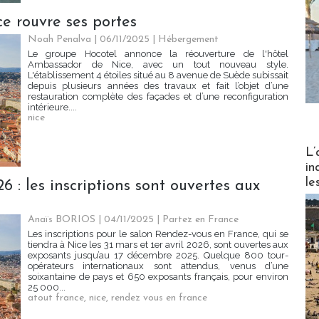
e rouvre ses portes
Noah Penalva
| 06/11/2025
|
Hébergement
Le groupe Hocotel annonce la réouverture de l'hôtel
Ambassador de Nice, avec un tout nouveau style.
L'établissement 4 étoiles situé au 8 avenue de Suède subissait
depuis plusieurs années des travaux et fait l’objet d’une
restauration complète des façades et d’une reconfiguration
intérieure....
nice
Partez
L’
in
le
 : les inscriptions sont ouvertes aux
Anaïs BORIOS
| 04/11/2025
|
Partez en France
Les inscriptions pour le salon Rendez-vous en France, qui se
tiendra à Nice les 31 mars et 1er avril 2026, sont ouvertes aux
exposants jusqu’au 17 décembre 2025. Quelque 800 tour-
opérateurs internationaux sont attendus, venus d’une
soixantaine de pays et 650 exposants français, pour environ
25 000...
atout france
,
nice
,
rendez vous en france