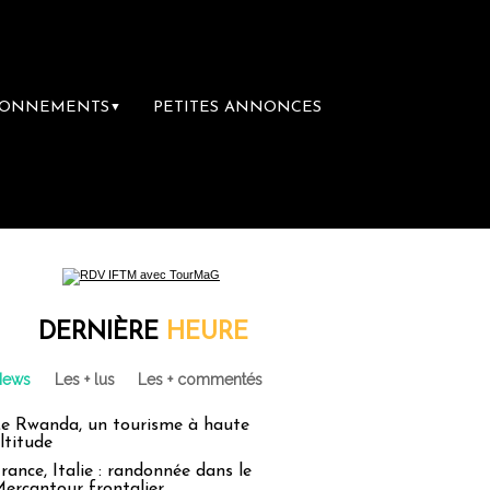
BONNEMENTS
PETITES ANNONCES
▼
DERNIÈRE
HEURE
News
Les + lus
Les + commentés
e Rwanda, un tourisme à haute
ltitude
rance, Italie : randonnée dans le
ercantour frontalier