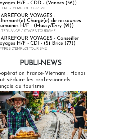
oyages H/F - CDD - (Vannes (56))
FFRES D'EMPLOI TOURISME
CARREFOUR VOYAGES -
lternant(e) Chargé(e) de ressources
umaines H/F - (Massy/Evry (91))
LTERNANCE / STAGES TOURISME
ARREFOUR VOYAGES - Conseiller
oyages H/F - CDI - (St Brice (77))
FFRES D'EMPLOI TOURISME
PUBLI-NEWS
ews
opération France-Vietnam : Hanoï
ut séduire les professionnels
ançais du tourisme