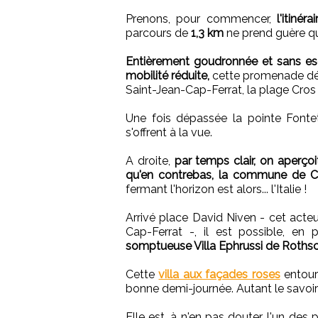
Prenons, pour commencer,
l'itiné
parcours de
1,3 km
ne prend guère qu
Entièrement goudronnée et sans esc
mobilité réduite,
cette promenade déma
Saint-Jean-Cap-Ferrat, la plage Cros 
Une fois dépassée la pointe Fontet
s'offrent à la vue.
A droite,
par temps clair, on aperçoi
qu'en contrebas, la commune de Ca
fermant l'horizon est alors... l'Italie !
Arrivé place David Niven - cet acteu
Cap-Ferrat -, il est possible, en
somptueuse Villa Ephrussi de Rothsc
Cette
villa aux façades roses
entouré
bonne demi-journée. Autant le savoir 
Elle est, à n'en pas douter, l'un de