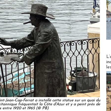
Partez
L’
in
le
t-Jean-Cap-Ferrat a installé cette statue sur un quai du
ritannique fréquentait la Côte d'Azur et y a peint près de
es entre 1920 et 1965 (© PB)