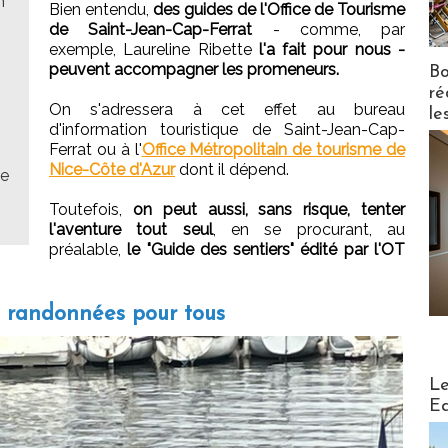
n
Bien entendu,
des guides de l'Office de Tourisme
de Saint-Jean-Cap-Ferrat
- comme, par
exemple, Laureline Ribette
l'a fait pour nous -
peuvent accompagner les promeneurs.
Bo
ré
On s'adressera à cet effet au bureau
le
d'information touristique de Saint-Jean-Cap-
Ferrat ou à l'
Office Métropolitain de tourisme de
Nice-Côte d'Azur
dont il dépend.
se
Toutefois,
on peut aussi, sans risque, tenter
l'aventure tout seul
, en se procurant, au
préalable,
le "Guide des sentiers" édité par l'OT
s randonnées pour tous
Distribu
Le
Ed