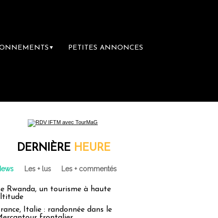
BONNEMENTS
PETITES ANNONCES
▼
ière librairie du voyage
Le groupe Sainte
DERNIÈRE
HEURE
News
Les + lus
Les + commentés
e Rwanda, un tourisme à haute
ltitude
rance, Italie : randonnée dans le
ercantour frontalier