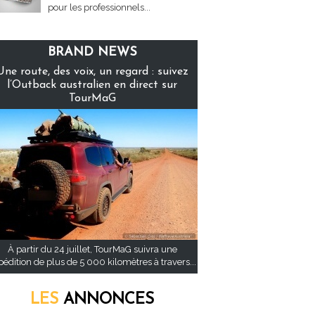
pour les professionnels...
BRAND NEWS
Une route, des voix, un regard : suivez
l’Outback australien en direct sur
TourMaG
À partir du 24 juillet, TourMaG suivra une
pédition de plus de 5 000 kilomètres à travers...
LES
ANNONCES