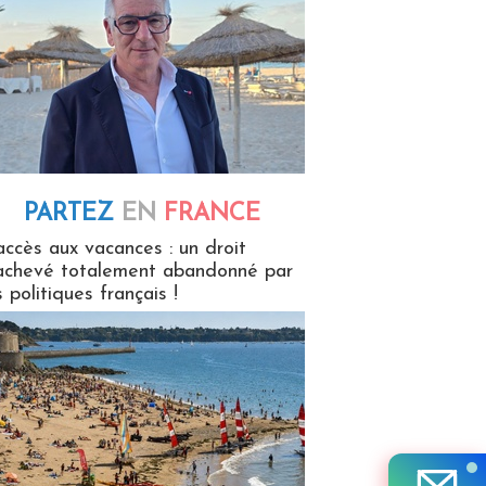
PARTEZ
EN
FRANCE
 en France
accès aux vacances : un droit
achevé totalement abandonné par
s politiques français !