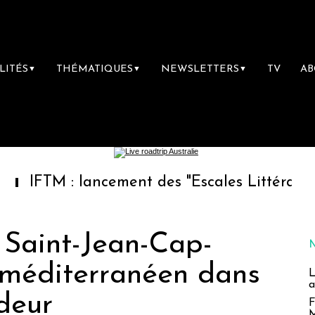
LITÉS
THÉMATIQUES
NEWSLETTERS
TV
A
▼
▼
▼
: lancement des "Escales Littéraires", la prem
Saint-Jean-Cap-
er méditerranéen dans
L
a
deur
F
M