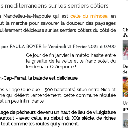
 méditerranéens sur les sentiers côtiers
 à Mandelieu-la-Napoule qui est
celle du mimosa,
en
aut la marche pour savourer la douceur des paysages
Les off
lièrement délicieuse sur les sentiers côtiers du côté de
Ch
d'
é par
PAULA BOYER
le Vendredi 21 Février 2025 à 07:00
Ce jour de fin janvier, la météo hésite entre
la grisaille de la veille et le franc soleil du
lendemain. Qu'importe !
De
de
n-Cap-Ferrat, la balade est délicieuse.
gros village (quelque 1 500 habitants) situé entre Nice et
ré qui défient l'entendement, cette commune réputée
est un peu intimidante.
Un
gr
village de pêcheurs devenu un haut de lieu de villégiature
-surtout - avec celle, au début du XXe siècle, de riches
t, tout comme les routes qui y mènent.