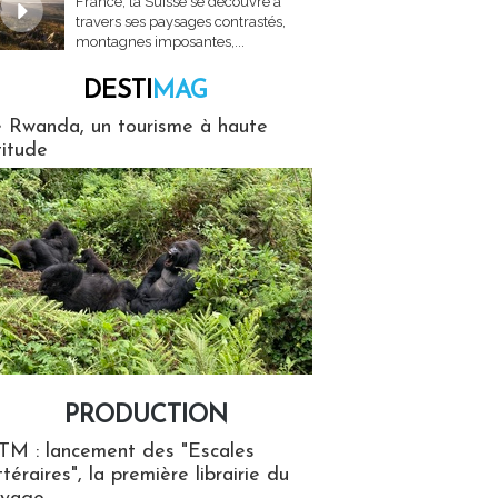
France, la Suisse se découvre à
travers ses paysages contrastés,
montagnes imposantes,...
DESTI
MAG
MAG
 Rwanda, un tourisme à haute
titude
PRODUCTION
ion
TM : lancement des "Escales
ttéraires", la première librairie du