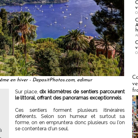
C
v
O
A
h
A
C
v
O
Publi-n
Co
ême en hiver - DepositPhotos.com, edimur
ve
fr
Sur place,
dix kilomètres de sentiers parcourent
le littoral, offrant des panoramas exceptionnels
.
Ces sentiers forment plusieurs itinéraires
différents. Selon son humeur et surtout sa
forme, on en empruntera donc plusieurs ou l'on
se contentera d'un seul.
à