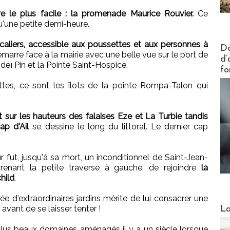
raire le plus facile : la promenade Maurice Rouvier.
Ce
'une petite demi-heure.
aliers, accessible aux poussettes et aux personnes à
Actus V
De
rre face à la mairie avec une belle vue sur le port de
d’
deï Pin et la Pointe Saint-Hospice.
fo
tes, ce sont les îlots de la pointe Rompa-Talon qui
t sur les hauteurs des falaises Eze et La Turbie tandis
p d'Ail
se dessine le long du littoral. Le dernier cap
r fut, jusqu'à sa mort, un inconditionnel de Saint-Jean-
 prenant la petite traverse à gauche, de rejoindre
la
hild
.
e d'extraordinaires jardins mérite de lui consacrer une
Webinai
avant de se laisser tenter !
La
s plus beaux domaines aménagés il y a un siècle lorsque