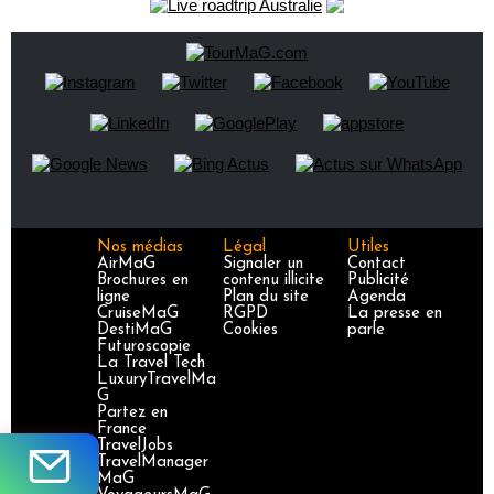
Nos médias
Légal
Utiles
AirMaG
Signaler un
Contact
Brochures en
contenu illicite
Publicité
ligne
Plan du site
Agenda
CruiseMaG
RGPD
La presse en
DestiMaG
Cookies
parle
Futuroscopie
La Travel Tech
LuxuryTravelMa
G
Partez en
France
TravelJobs
TravelManager
MaG