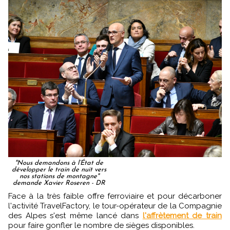
"Nous demandons à l’État de
développer le train de nuit vers
nos stations de montagne"
demande Xavier Roseren - DR
Face à la très faible offre ferroviaire et pour décarboner
l'activité TravelFactory, le tour-opérateur de la Compagnie
des Alpes s'est même lancé dans
l'affrètement de train
pour faire gonfler le nombre de sièges disponibles.