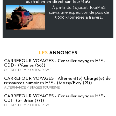
australien en direct sur TourMaG
À partir du 24 juillet, TourMaG
suivra une expédition de plus de
5 000 kilomètres à travers...
LES
ANNONCES
CARREFOUR VOYAGES - Conseiller voyages H/F -
CDD - (Vannes (56))
OFFRES D'EMPLOI TOURISME
CARREFOUR VOYAGES - Alternant(e) Chargé(e) de
ressources humaines H/F - (Massy/Evry (91))
ALTERNANCE / STAGES TOURISME
CARREFOUR VOYAGES - Conseiller voyages H/F -
CDI - (St Brice (77))
OFFRES D'EMPLOI TOURISME