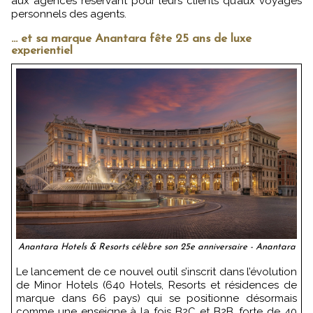
aux agences réservant pour leurs clients qu’aux voyages
personnels des agents.
… et sa marque Anantara fête 25 ans de luxe
experientiel
Anantara Hotels & Resorts célèbre son 25e anniversaire - Anantara
Le lancement de ce nouvel outil s’inscrit dans l’évolution
de Minor Hotels (640 Hotels, Resorts et résidences de
marque dans 66 pays) qui se positionne désormais
comme une enseigne à la fois B2C et B2B, forte de 40