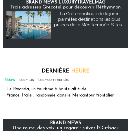
BRAND NEWS LUXURYTRAVELMAG
Trois adresses Grecotel pour découvrir Réthymnon
La Crète continue de figurer
parmi les destinations les plus
prisées de la Méditerranée. Si les...
DERNIÈRE
HEURE
News
Les + lus
Les + commentés
Le Rwanda, un tourisme à haute altitude
France, Italie : randonnée dans le Mercantour frontalier
BRAND NEWS
Une route, des voix, un regard : suivez l’Outback