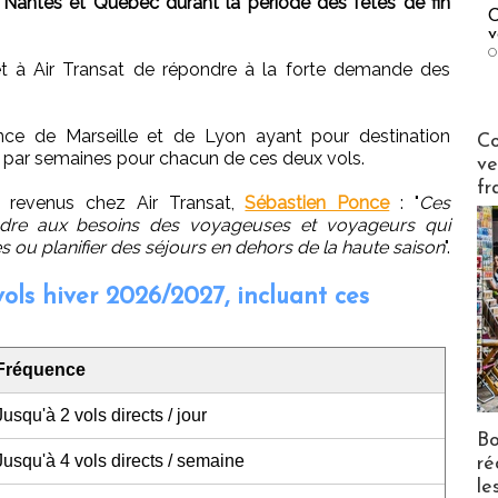
e
Nantes et Québec durant la période des fêtes de fin
C
v
O
t à Air Transat de répondre à la forte demande des
Publi-n
nce de Marseille et de Lyon ayant pour destination
Co
s par semaines pour chacun de ces deux vols.
ve
fr
s revenus chez Air Transat,
Sébastien Ponce
: "
Ces
ondre aux besoins des voyageuses et voyageurs qui
s ou planifier des séjours en dehors de la haute saison
".
ls hiver 2026/2027, incluant ces
Fréquence
Jusqu'à 2 vols directs / jour
Bo
Jusqu'à 4 vols directs / semaine
ré
le