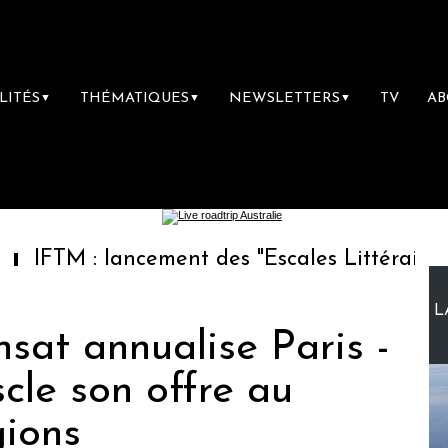
LITÉS
THÉMATIQUES
NEWSLETTERS
TV
A
▼
▼
▼
: lancement des "Escales Littéraires", la pre
L
nsat annualise Paris -
cle son offre au
gions