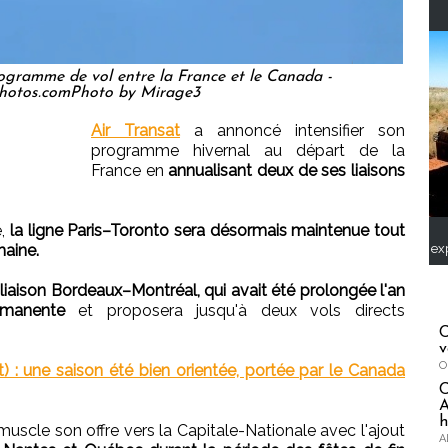
rogramme de vol entre la France et le Canada -
hotos.comPhoto by Mirage3
Air Transat
a annoncé intensifier son
programme hivernal au départ de la
France en
annualisant deux de ses liaisons
e,
la ligne Paris–Toronto sera désormais maintenue tout
ex
maine.
liaison Bordeaux–Montréal, qui avait été prolongée l'an
ermanente
et proposera jusqu'à deux vols directs
C
v
O
at) : une saison été bien orientée, portée par le Canada
A
h
muscle son offre vers la Capitale-Nationale avec l'ajout
A