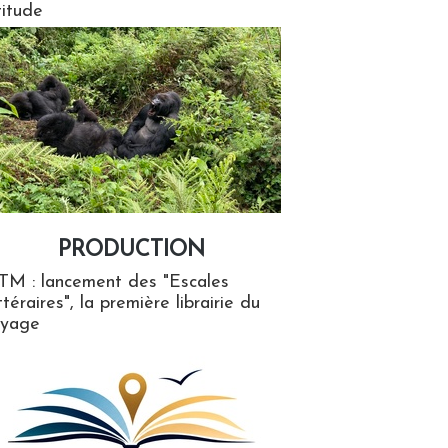
titude
PRODUCTION
ion
TM : lancement des "Escales
ttéraires", la première librairie du
oyage