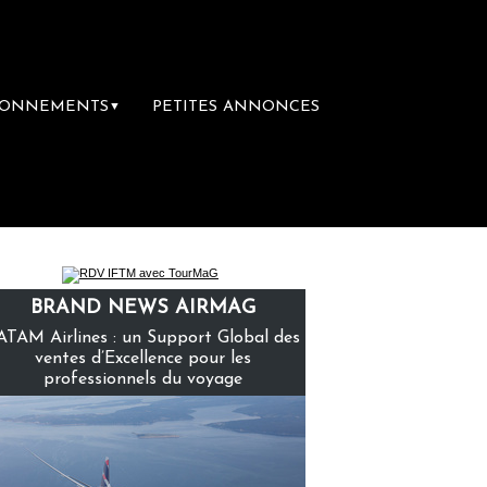
BONNEMENTS
PETITES ANNONCES
▼
mière librairie du voyage
Le groupe Saint
BRAND NEWS AIRMAG
ATAM Airlines : un Support Global des
ventes d’Excellence pour les
professionnels du voyage