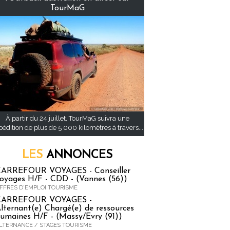
TourMaG
À partir du 24 juillet, TourMaG suivra une
pédition de plus de 5 000 kilomètres à travers...
LES
ANNONCES
ARREFOUR VOYAGES - Conseiller
oyages H/F - CDD - (Vannes (56))
FFRES D'EMPLOI TOURISME
CARREFOUR VOYAGES -
lternant(e) Chargé(e) de ressources
umaines H/F - (Massy/Evry (91))
LTERNANCE / STAGES TOURISME