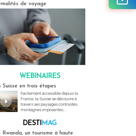
rmalités de voyage
WEBINAIRES
res
 Suisse en trois étapes
Facilement accessible depuis la
France, la Suisse se découvre à
travers ses paysages contrastés,
montagnes imposantes,...
DESTI
MAG
MAG
 Rwanda, un tourisme à haute