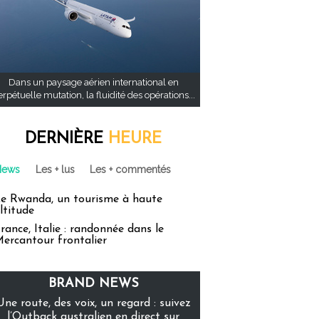
Dans un paysage aérien international en
rpétuelle mutation, la fluidité des opérations...
DERNIÈRE
HEURE
News
Les + lus
Les + commentés
e Rwanda, un tourisme à haute
ltitude
rance, Italie : randonnée dans le
ercantour frontalier
BRAND NEWS
Une route, des voix, un regard : suivez
l’Outback australien en direct sur