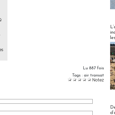
Q
Partez
L’
in
-
le
es
Lu 887 fois
Tags
:
air transat
Notez
Actus V
De
d’