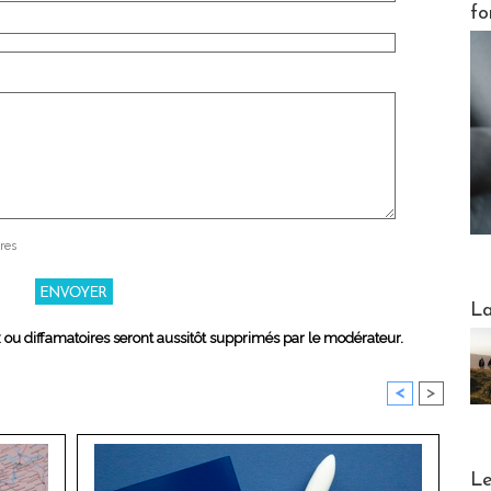
fo
res
Webinai
La
x ou diffamatoires seront aussitôt supprimés par le modérateur.
<
>
DESTI
Le