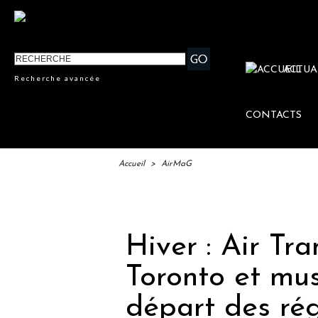
ACTUA
Recherche avancée
CONTACTS
Accueil
>
AirMaG
IFTM 
Hiver : Air Tra
Toronto et mus
départ des ré