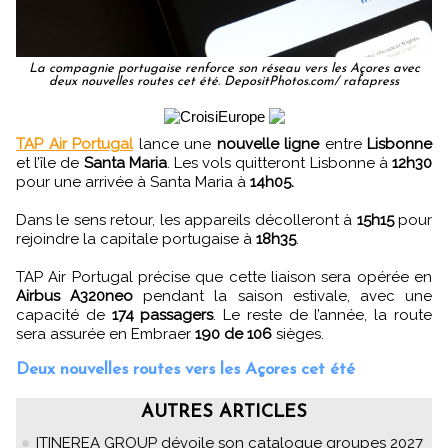
La compagnie portugaise renforce son réseau vers les Açores avec
deux nouvelles routes cet été. DepositPhotos.com/ rafapress
TAP Air Portugal
lance une
nouvelle ligne
entre
Lisbonne
et l’île de
Santa Maria
. Les vols quitteront Lisbonne à
12h30
pour une arrivée à Santa Maria à
14h05.
Dans le sens retour, les appareils décolleront à
15h15
pour
rejoindre la capitale portugaise à
18h35
.
TAP Air Portugal précise que cette liaison sera opérée en
Airbus A320neo
pendant la saison estivale, avec une
capacité de
174 passagers
. Le reste de l’année, la route
sera assurée en Embraer
190 de 106
sièges.
Deux nouvelles routes vers les Açores cet été
AUTRES ARTICLES
ITINEREA GROUP dévoile son catalogue groupes 2027