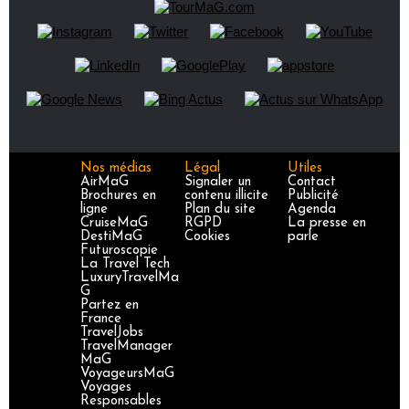
Nos médias
Légal
Utiles
AirMaG
Signaler un
Contact
Brochures en
contenu illicite
Publicité
ligne
Plan du site
Agenda
CruiseMaG
RGPD
La presse en
DestiMaG
Cookies
parle
Futuroscopie
La Travel Tech
LuxuryTravelMa
G
Partez en
France
TravelJobs
TravelManager
MaG
VoyageursMaG
Voyages
Responsables