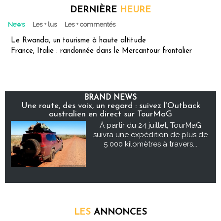
DERNIÈRE
HEURE
News
Les + lus
Les + commentés
Le Rwanda, un tourisme à haute altitude
France, Italie : randonnée dans le Mercantour frontalier
BRAND NEWS
Une route, des voix, un regard : suivez l’Outback
australien en direct sur TourMaG
À partir du 24 juillet, TourMaG
suivra une expédition de plus de
5 000 kilomètres à travers...
LES
ANNONCES