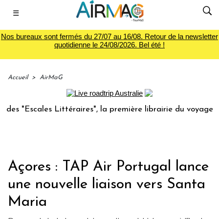
☰
Nos bureaux sont fermés du 27/07 au 16/08. Retour de la newsletter
quotidienne le 24/08/2026. Bel été !
Accueil
>
AirMaG
Escales Littéraires", la première librairie du voyage
Le
Açores : TAP Air Portugal lance
une nouvelle liaison vers Santa
Maria