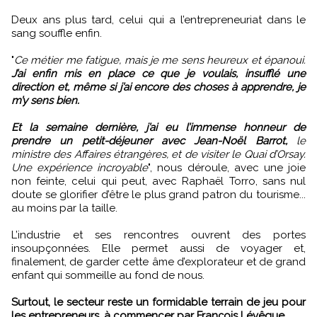
Deux ans plus tard, celui qui a l’entrepreneuriat dans le
sang souffle enfin.
"
Ce métier me fatigue, mais je me sens heureux et épanoui.
J’ai enfin mis en place ce que je voulais, insufflé une
direction et, même si j’ai encore des choses à apprendre, je
m’y sens bien.
Et la semaine dernière, j’ai eu l’immense honneur de
prendre un petit-déjeuner avec Jean-Noël Barrot,
le
ministre des Affaires étrangères, et de visiter le Quai d’Orsay.
Une expérience incroyable
", nous déroule, avec une joie
non feinte, celui qui peut, avec Raphaël Torro, sans nul
doute se glorifier d’être le plus grand patron du tourisme...
au moins par la taille.
L’industrie et ses rencontres ouvrent des portes
insoupçonnées. Elle permet aussi de voyager et,
finalement, de garder cette âme d’explorateur et de grand
enfant qui sommeille au fond de nous.
Surtout, le secteur reste un formidable terrain de jeu pour
les entrepreneurs, à commencer par François Lévêque.