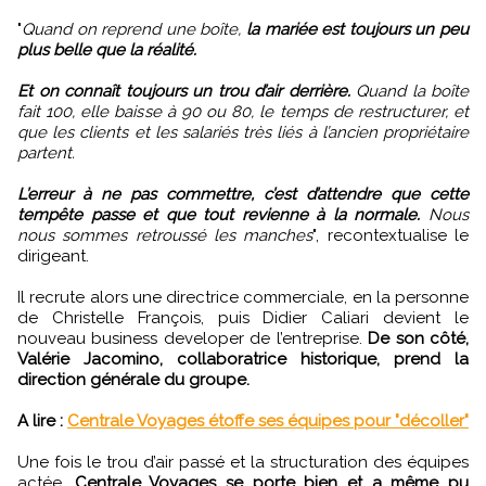
"
Quand on reprend une boîte,
la mariée est toujours un peu
plus belle que la réalité.
Et on connaît toujours un trou d’air derrière.
Quand la boîte
fait 100, elle baisse à 90 ou 80, le temps de restructurer, et
que les clients et les salariés très liés à l’ancien propriétaire
partent.
L’erreur à ne pas commettre, c’est d’attendre que cette
tempête passe et que tout revienne à la normale.
Nous
nous sommes retroussé les manches
", recontextualise le
dirigeant.
Il recrute alors une directrice commerciale, en la personne
de Christelle François, puis Didier Caliari devient le
nouveau business developer de l’entreprise.
De son côté,
Valérie Jacomino, collaboratrice historique, prend la
direction générale du groupe.
A lire :
Centrale Voyages étoffe ses équipes pour "décoller"
Une fois le trou d’air passé et la structuration des équipes
actée,
Centrale Voyages se porte bien et a même pu