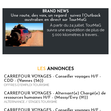
BRAND NEWS
Une route, des voix, un regard : suivez l’Outback
australien en direct sur TourMaG
À partir du 24 juillet, TourMaG
suivra une expédition de plus de
5 000 kilomètres à travers...
LES
ANNONCES
CARREFOUR VOYAGES - Conseiller voyages H/F -
CDD - (Vannes (56))
OFFRES D'EMPLOI TOURISME
CARREFOUR VOYAGES - Alternant(e) Chargé(e) de
ressources humaines H/F - (Massy/Evry (91))
ALTERNANCE / STAGES TOURISME
CARREFOUR VOYAGES - Conseiller voyages H/F -