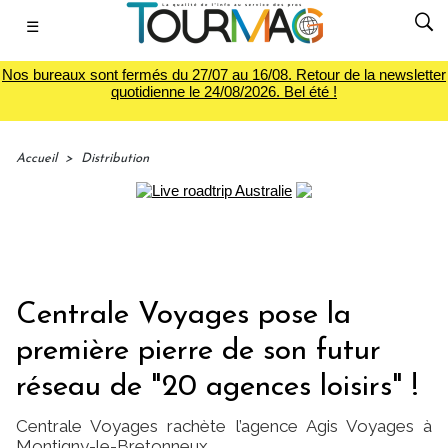
☰
Nos bureaux sont fermés du 27/07 au 16/08. Retour de la newsletter
quotidienne le 24/08/2026. Bel été !
Accueil
>
Distribution
Centrale Voyages pose la
première pierre de son futur
réseau de "20 agences loisirs" !
Centrale Voyages rachète l’agence Agis Voyages à
Montigny-le-Bretonneux