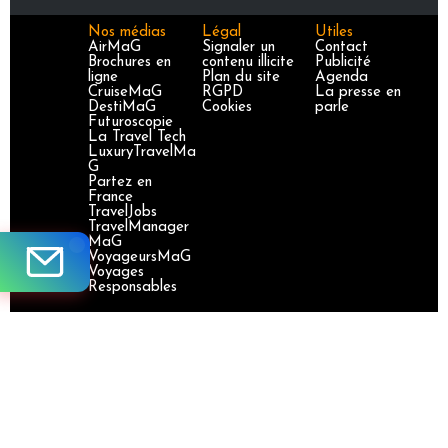
Nos médias
Légal
Utiles
AirMaG
Signaler un
Contact
Brochures en
contenu illicite
Publicité
ligne
Plan du site
Agenda
CruiseMaG
RGPD
La presse en
DestiMaG
Cookies
parle
Futuroscopie
La Travel Tech
LuxuryTravelMa
G
Partez en
France
TravelJobs
TravelManager
MaG
VoyageursMaG
Voyages
Responsables
Site certifié