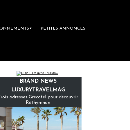
BONNEMENTS
PETITES ANNONCES
▼
mière librairie du voyage
Le groupe Sainte
BRAND NEWS
LUXURYTRAVELMAG
Trois adresses Grecotel pour découvrir
Réthymnon