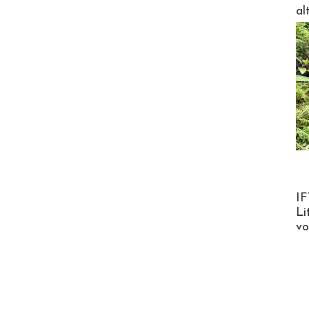
al
Product
IF
Li
v