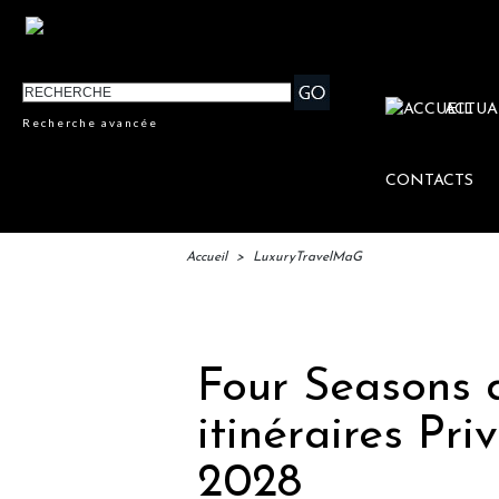
ACTUA
Recherche avancée
CONTACTS
Accueil
>
LuxuryTravelMaG
IFTM 
Four Seasons d
itinéraires Pri
2028