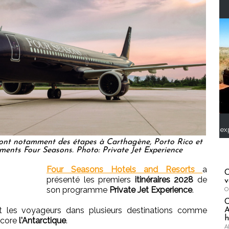
ex
ront notamment des étapes à Carthagène, Porto Rico et
ements Four Seasons. Photo: Private Jet Experience
Four Seasons Hotels and Resorts
a
C
présenté les premiers
itinéraires 2028
de
v
son programme
Private Jet Experience
.
O
 les voyageurs dans plusieurs destinations comme
A
h
ncore
l'Antarctique
.
A