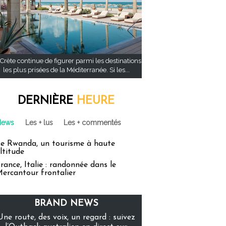
Crète continue de figurer parmi les destinations
les plus prisées de la Méditerranée. Si les...
DERNIÈRE
HEURE
News
Les + lus
Les + commentés
e Rwanda, un tourisme à haute
ltitude
rance, Italie : randonnée dans le
ercantour frontalier
BRAND NEWS
Une route, des voix, un regard : suivez