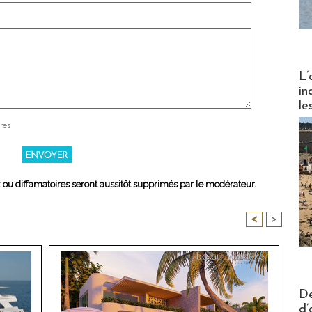
Partez
L’
in
le
res
x ou diffamatoires seront aussitôt supprimés par le modérateur.
<
>
Actus V
De
d’