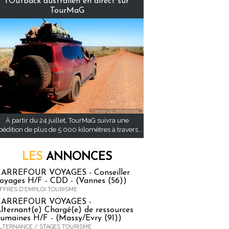
l’Outback australien en direct sur
TourMaG
À partir du 24 juillet, TourMaG suivra une
pédition de plus de 5 000 kilomètres à travers...
LES
ANNONCES
ARREFOUR VOYAGES - Conseiller
oyages H/F - CDD - (Vannes (56))
FFRES D'EMPLOI TOURISME
CARREFOUR VOYAGES -
lternant(e) Chargé(e) de ressources
umaines H/F - (Massy/Evry (91))
LTERNANCE / STAGES TOURISME