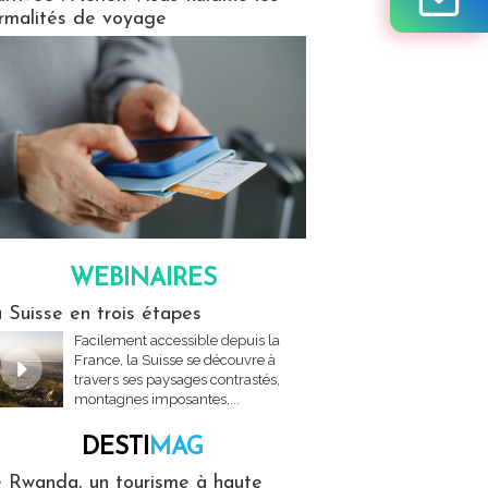
rmalités de voyage
WEBINAIRES
res
 Suisse en trois étapes
Facilement accessible depuis la
France, la Suisse se découvre à
travers ses paysages contrastés,
montagnes imposantes,...
DESTI
MAG
MAG
 Rwanda, un tourisme à haute