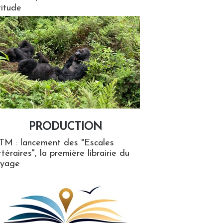
titude
PRODUCTION
ion
TM : lancement des "Escales
ttéraires", la première librairie du
oyage