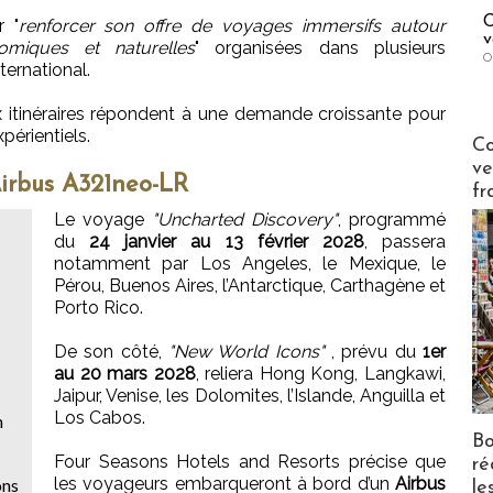
C
r "
renforcer son offre de voyages immersifs autour
v
nomiques et naturelles
" organisées dans plusieurs
O
ternational.
itinéraires répondent à une demande croissante pour
périentiels.
Publi-n
Co
ve
Airbus A321neo-LR
fr
Le voyage
"Uncharted Discovery"
, programmé
du
24 janvier au 13 février 2028
, passera
notamment par Los Angeles, le Mexique, le
Pérou, Buenos Aires, l’Antarctique, Carthagène et
Porto Rico.
De son côté,
"New World Icons"
, prévu du
1er
au 20 mars 2028
, reliera Hong Kong, Langkawi,
Jaipur, Venise, les Dolomites, l’Islande, Anguilla et
Los Cabos.
n
Bo
Four Seasons Hotels and Resorts précise que
ré
les voyageurs embarqueront à bord d’un
Airbus
ons
le