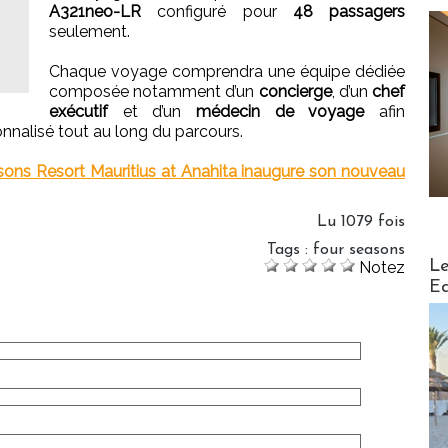
A321neo-LR
configuré pour
48 passagers
seulement.
Chaque voyage comprendra une équipe dédiée
composée notamment d’un
concierge
, d’un
chef
exécutif
et d’un
médecin de voyage
afin
nalisé tout au long du parcours.
easons Resort Mauritius at Anahita inaugure son nouveau
Lu 1079 fois
Tags
:
four seasons
Distribu
Le
Notez
Ed