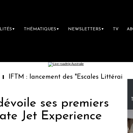
LITÉS
THÉMATIQUES
NEWSLETTERS
TV
A
▼
▼
▼
: lancement des "Escales Littéraires", la pre
évoile ses premiers
vate Jet Experience