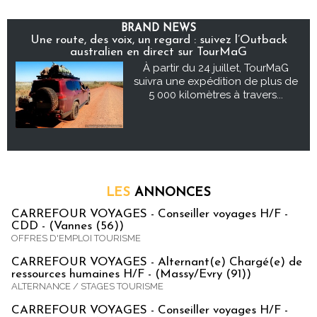
BRAND NEWS
Une route, des voix, un regard : suivez l’Outback
australien en direct sur TourMaG
À partir du 24 juillet, TourMaG
suivra une expédition de plus de
5 000 kilomètres à travers...
LES
ANNONCES
CARREFOUR VOYAGES - Conseiller voyages H/F -
CDD - (Vannes (56))
OFFRES D'EMPLOI TOURISME
CARREFOUR VOYAGES - Alternant(e) Chargé(e) de
ressources humaines H/F - (Massy/Evry (91))
ALTERNANCE / STAGES TOURISME
CARREFOUR VOYAGES - Conseiller voyages H/F -