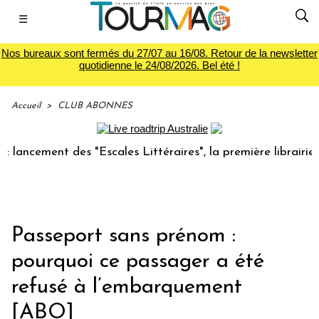
☰
Nos bureaux sont fermés du 27/07 au 16/08. Retour de la newsletter
quotidienne le 24/08/2026. Bel été !
Accueil
>
CLUB ABONNES
ent des "Escales Littéraires", la première librairie du voya
Passeport sans prénom :
pourquoi ce passager a été
refusé à l’embarquement
[ABO]