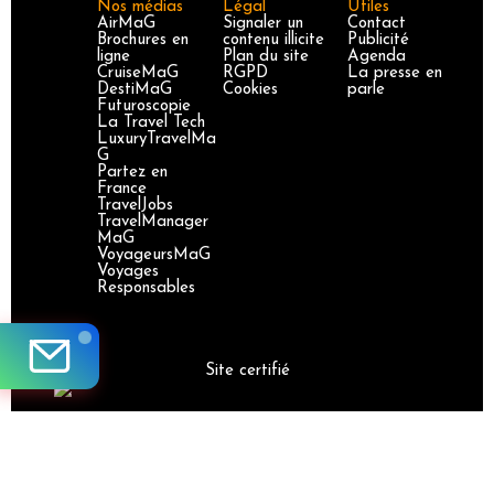
Nos médias
Légal
Utiles
AirMaG
Signaler un
Contact
Brochures en
contenu illicite
Publicité
ligne
Plan du site
Agenda
CruiseMaG
RGPD
La presse en
DestiMaG
Cookies
parle
Futuroscopie
La Travel Tech
LuxuryTravelMa
G
Partez en
France
TravelJobs
TravelManager
MaG
VoyageursMaG
Voyages
Responsables
Site certifié