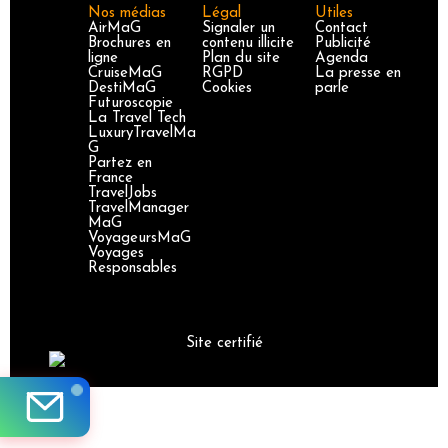
Nos médias
Légal
Utiles
AirMaG
Signaler un
Contact
Brochures en
contenu illicite
Publicité
ligne
Plan du site
Agenda
CruiseMaG
RGPD
La presse en
DestiMaG
Cookies
parle
Futuroscopie
La Travel Tech
LuxuryTravelMa
G
Partez en
France
TravelJobs
TravelManager
MaG
VoyageursMaG
Voyages
Responsables
Site certifié