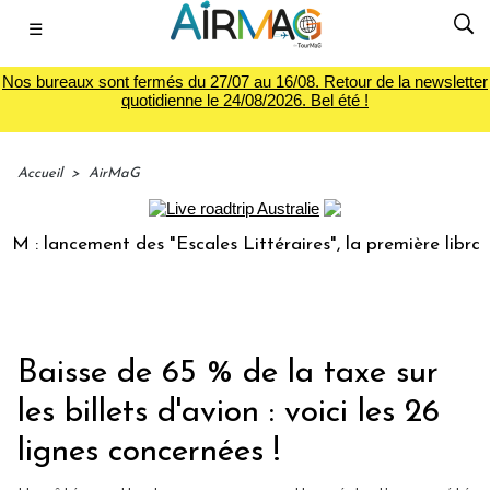
☰
Nos bureaux sont fermés du 27/07 au 16/08. Retour de la newsletter
quotidienne le 24/08/2026. Bel été !
Accueil
>
AirMaG
ancement des "Escales Littéraires", la première librairie du
Baisse de 65 % de la taxe sur
les billets d'avion : voici les 26
lignes concernées !