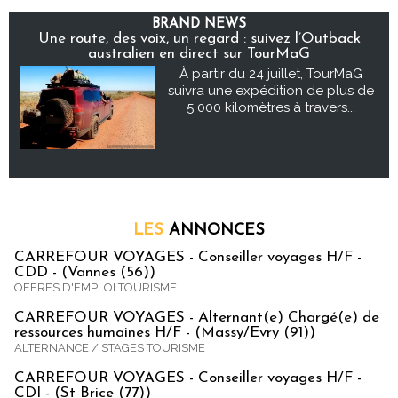
BRAND NEWS
Une route, des voix, un regard : suivez l’Outback
australien en direct sur TourMaG
À partir du 24 juillet, TourMaG
suivra une expédition de plus de
5 000 kilomètres à travers...
LES
ANNONCES
CARREFOUR VOYAGES - Conseiller voyages H/F -
CDD - (Vannes (56))
OFFRES D'EMPLOI TOURISME
CARREFOUR VOYAGES - Alternant(e) Chargé(e) de
ressources humaines H/F - (Massy/Evry (91))
ALTERNANCE / STAGES TOURISME
CARREFOUR VOYAGES - Conseiller voyages H/F -
CDI - (St Brice (77))