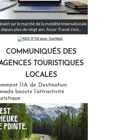
ésent sur le marché de la mobilité internationale
depuis plus de vingt ans, Assur-Travel s'est...
COMMUNIQUÉS DES
AGENCES TOURISTIQUES
LOCALES
qués des agences touristiques locales
mment l’IA de Destination
nada booste l’attractivité
uristique