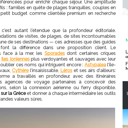
férencées pour enrichir chaque séjour. Une amplitude
ls : familles en quête de plages tranquilles, couples en
 petit budget comme clientèle premium en recherche
 c'est autant l'étendue que la profondeur éditoriale.
tions de visites, de plages, de sites incontournables
ne de ses destinations — ces adresses que des guides
font la différence dans une proposition client. Le
L
s face à la mer, les
Sporades
dont certaines criques
a
s
îles Ioniennes
plus verdoyantes et sauvages avec leur
F
 oublier ces noms qui intriguent encore :
Astypalea
l'île-
M
évaux,
Cythère
l'insaisissable,
Léros
et ses airs d'ailleurs:
orme a travaillés en profondeur, avec des itinéraires
les agences de voyage partenaires à concevoir des
ons, selon la connexion aérienne ou ferry disponible.
e sur la Grèce
et donner à chaque intermédiaire les outils
randes valeurs sûres.