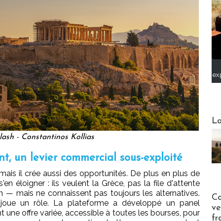
ex
Webinai
La
ash - Constantinos Kollias
t, un levier commercial sous-exploité
mais il crée aussi des opportunités. De plus en plus de
n éloigner : ils veulent la Grèce, pas la file d'attente
n — mais ne connaissent pas toujours les alternatives.
Publi-n
Co
 joue un rôle. La plateforme a développé un panel
ve
t une offre variée, accessible à toutes les bourses, pour
fr