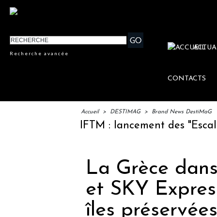
ACTUA
Recherche avancée
CONTACTS
Accueil
>
DESTIMAG
>
Brand News DestiMaG
IFTM : lancement des "Escales Lit
La Grèce dans 
et SKY Express
îles préservée