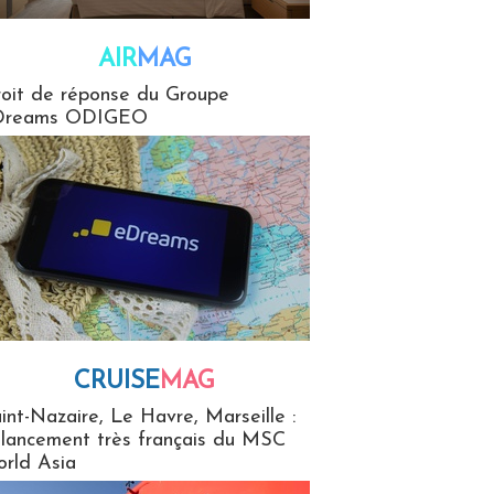
AIR
MAG
G
oit de réponse du Groupe
Dreams ODIGEO
CRUISE
MAG
MaG
int-Nazaire, Le Havre, Marseille :
 lancement très français du MSC
rld Asia