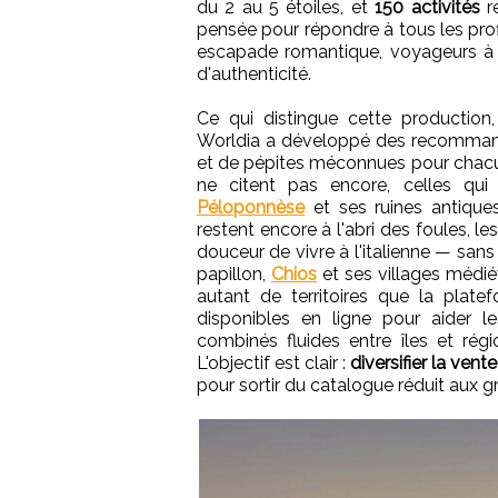
du 2 au 5 étoiles, et
150 activités
ré
pensée pour répondre à tous les profi
escapade romantique, voyageurs à
d'authenticité.
Ce qui distingue cette production,
Worldia a développé des recommanda
et de pépites méconnues pour chacu
ne citent pas encore, celles qui 
Péloponnèse
et ses ruines antique
restent encore à l'abri des foules, le
douceur de vivre à l'italienne — sans
papillon,
Chios
et ses villages médi
autant de territoires que la platef
disponibles en ligne pour aider 
combinés fluides entre îles et régi
L'objectif est clair :
diversifier la vent
pour sortir du catalogue réduit aux g