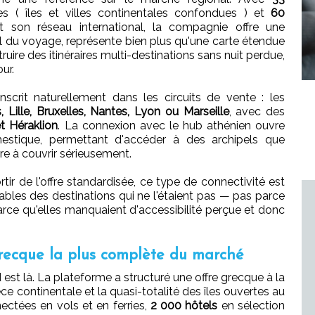
s ( îles et villes continentales confondues ) et
60
son réseau international, la compagnie offre une
l du voyage, représente bien plus qu'une carte étendue
truire des itinéraires multi-destinations sans nuit perdue,
ur.
nscrit naturellement dans les circuits de vente : les
s, Lille, Bruxelles, Nantes, Lyon ou Marseille
, avec des
t Héraklion
. La connexion avec le hub athénien ouvre
estique, permettant d'accéder à des archipels que
e à couvrir sérieusement.
tir de l'offre standardisée, ce type de connectivité est
iables des destinations qui ne l'étaient pas — pas parce
parce qu'elles manquaient d'accessibilité perçue et donc
grecque la plus complète du marché
 est là. La plateforme a structuré une offre grecque à la
ce continentale et la quasi-totalité des îles ouvertes au
ctées en vols et en ferries,
2 000 hôtels
en sélection