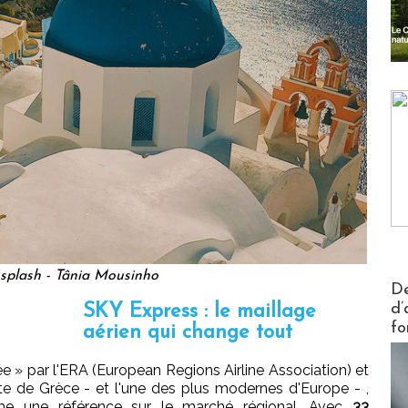
plash - Tânia Mousinho
Actus V
De
d’
SKY Express : le maillage
fo
aérien qui change tout
 » par l'ERA (European Regions Airline Association) et
nte de Grèce - et l'une des plus modernes d'Europe - ,
e une référence sur le marché régional. Avec
33