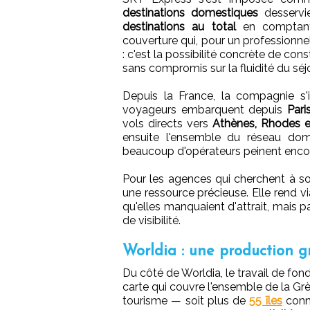
destinations domestiques
desservie
destinations au total
en comptant 
couverture qui, pour un professionne
: c'est la possibilité concrète de cons
sans compromis sur la fluidité du séjo
Depuis la France, la compagnie s'i
voyageurs embarquent depuis
Pari
vols directs vers
Athènes, Rhodes e
ensuite l'ensemble du réseau dom
beaucoup d'opérateurs peinent encor
Pour les agences qui cherchent à sor
une ressource précieuse. Elle rend v
qu'elles manquaient d'attrait, mais 
de visibilité.
Worldia : une production 
Du côté de Worldia, le travail de fond
carte qui couvre l'ensemble de la Grè
tourisme — soit plus de
55 îles
conne