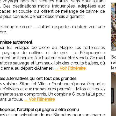
: voyager hors des sentiers battus, sans pour autant
é. Des destinations moins fréquentées, adaptées aux
ades en couple, qui offrent ce mélange de calme, de
les plus connues peinent désormais à garantir.
res coup de cœur — autant de portes d'entrée vers une
dre.
onnèse autrement
, les villages de pierre du Magne, les forteresses
 paysage de collines et de mer : le Péloponnèse
Bo
ement un itinéraire à la hauteur pour être vendu. Ce road
ré
erritoire sauvage et lumineux, loin des circuits balisés, où
le
ncienne, au départ d’Athènes.
→ Voir l'itinéraire
les alternatives qui ont tout des grandes
 voisines Sifnos et Milos offrent une réponse élégante.
 d'oliviers et aux monastères perchés ; Milos et ses 75
rniente sans compromis. Un combiné 8 jours taillé pour
ans la foule.
→ Voir l'itinéraire
opelos, l'archipel qui gagne à être connu
ques et son animation douce, Skopelos pour son charme