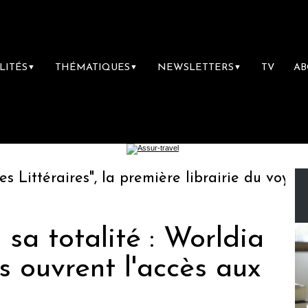
LITÉS
THÉMATIQUES
NEWSLETTERS
TV
A
▼
▼
▼
téraires", la première librairie du voyage
sa totalité : Worldia
 ouvrent l'accès aux
s