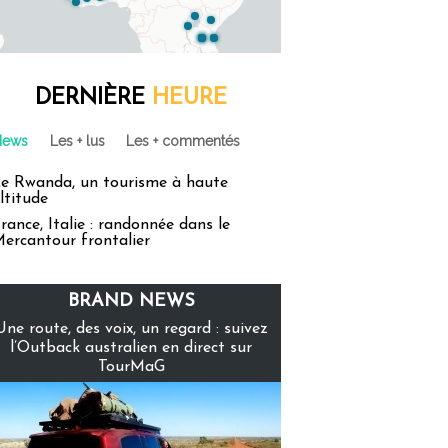
DERNIÈRE
HEURE
News
Les + lus
Les + commentés
e Rwanda, un tourisme à haute
ltitude
rance, Italie : randonnée dans le
ercantour frontalier
BRAND NEWS
Une route, des voix, un regard : suivez
l’Outback australien en direct sur
TourMaG