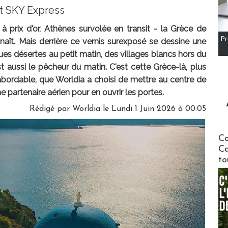
et SKY Express
 prix d'or, Athènes survolée en transit - la Grèce de
Pr
naît. Mais derrière ce vernis surexposé se dessine une
ques désertes au petit matin, des villages blancs hors du
 aussi le pêcheur du matin. C'est cette Grèce-là, plus
abordable, que Worldia a choisi de mettre au centre de
artenaire aérien pour en ouvrir les portes.
Rédigé par Worldia le Lundi 1 Juin 2026 à 00:05
Communi
Co
Ca
to