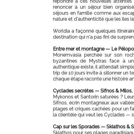
répondre à ces nouvelles attentes 
renoncer à un séjour bien organis
séjours en famille comme aux escap
nature et d'authenticité que les îles 
Worldia a façonné quelques itinérai
destination qui n'a pas fini de surpren
Entre mer et montagne — Le Pélop
Monemvasia perchée sur son rocher
byzantines de Mystras face à un
authentique existe, il attendait simpl
trip de 10 jours invite à sillonner un t
chaque étape raconte une histoire a
Cyclades secrètes — Sifnos & Milos, 
Mykonos et Santorin saturées ? Leurs
Sifnos, écrin montagneux aux vallées
plages et criques cachées pour un fa
la clientèle qui veut les Cyclades — s
Cap sur les Sporades — Skiathos & Sk
Skiathos pour ses plages paradisia