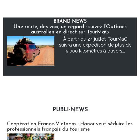
BRAND NEWS
Une route, des voix, un regard : suivez l’Outback
australien en direct sur TourMaG
À partir du 24 juillet, TourMaG
suivra une expédition de plus de
5 000 kilomètres à travers...
PUBLI-NEWS
Publi-news
Coopération France-Vietnam : Hanoï veut séduire les
professionnels français du tourisme