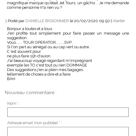
magnifique marque qu'était Jet Tours, un gâchis .. Je me demande
comme personne n"a rien vu ?
3.
Posté par
DANIELLE BISSONNIER
le 20/02/2020 09:50
|
Alerter
Bonjour a toutes et a tous.
J'en profite tout simplement pour faire passer un message une
suggestion .
Vous....... TOUR OPERATOR.........SVP .
Si l'on part au sénégal ou au cap vert ou autre .
C 'est souvent pour
ne plus faire 15h d'avion .
J'ai beaucoup voyagé regardant m'imprégnant
exemple les TO c'est tout ou rien DOMMAGE
Des suggestions j'en ai plein mes bagages.
tellement de choses a dire et a faire
BAH
Nouveau commentaire :
Nom * :
Adresse email (non publiée) * :