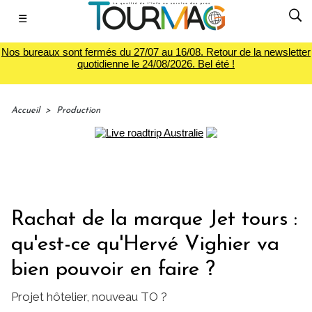
☰
Nos bureaux sont fermés du 27/07 au 16/08. Retour de la newsletter
quotidienne le 24/08/2026. Bel été !
Accueil
>
Production
Rachat de la marque Jet tours :
qu'est-ce qu'Hervé Vighier va
bien pouvoir en faire ?
Projet hôtelier, nouveau TO ?