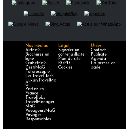
Nos médias
Légal
Utiles
AirMaG
Signaler un
Contact
Brochures en
contenu illicite
Publicité
ligne
Plan du site
Agenda
CruiseMaG
RGPD
La presse en
DestiMaG
Cookies
parle
Futuroscopie
La Travel Tech
LuxuryTravelMa
G
Partez en
France
TravelJobs
TravelManager
MaG
VoyageursMaG
Voyages
Responsables