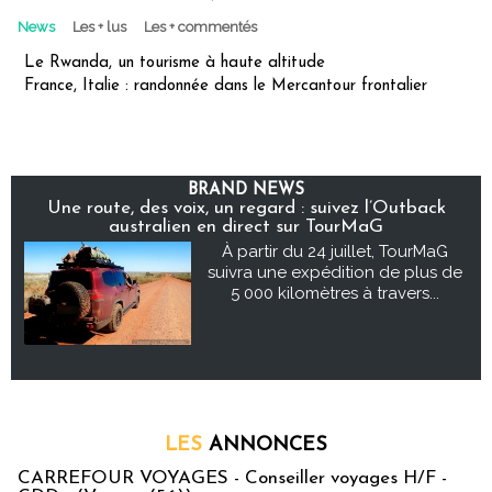
News
Les + lus
Les + commentés
Le Rwanda, un tourisme à haute altitude
France, Italie : randonnée dans le Mercantour frontalier
BRAND NEWS
Une route, des voix, un regard : suivez l’Outback
australien en direct sur TourMaG
À partir du 24 juillet, TourMaG
suivra une expédition de plus de
5 000 kilomètres à travers...
LES
ANNONCES
CARREFOUR VOYAGES - Conseiller voyages H/F -