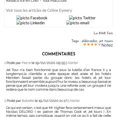
Rédactrice en Chef - TourMaG.com
Voir tous les articles de Céline Eymery
Lu 8148 fois
Tags
:
eldorador
,
jet tours
Notez
COMMENTAIRES
1.
Posté par
Pierre
le 19/02/2020 09:55
|
Alerter
Jet Tour n'a bien fonctionné que sous la tutelle d'air france il y a
longtemps,la clientèle a cette époque etait aisée et les hotels
Meridien faisait partie du groupe donc les hotels et jet tour
fonctionnaient ensemble,aujourd'hui le niveau a beaucoup baissé je
pense que jet tour vivotera jusqu'a une refonte avec un groupe.il ne
restera que le nom comme dans beaucoup de cas.
2.
Posté par
Babette
le 19/02/2020 21:17
|
Alerter
Ce qui est certain, c'est que Mr Vighier fera certainement mieux que
Nicolas DELORD ( ex patron de Thomas Cook et Jet tours )...En
même temps, pas compliqué, quand on voit ce qu'il a fait de cette