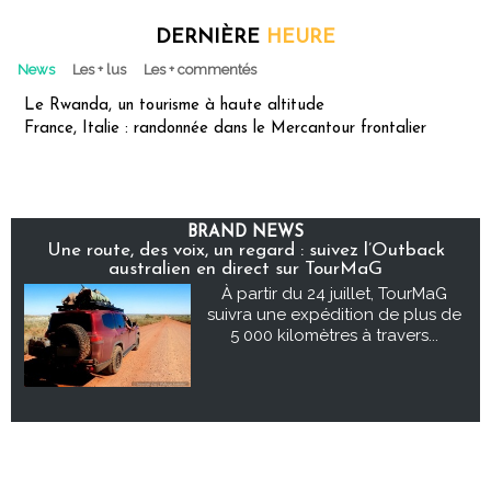
DERNIÈRE
HEURE
News
Les + lus
Les + commentés
Le Rwanda, un tourisme à haute altitude
France, Italie : randonnée dans le Mercantour frontalier
BRAND NEWS
Une route, des voix, un regard : suivez l’Outback
australien en direct sur TourMaG
À partir du 24 juillet, TourMaG
suivra une expédition de plus de
5 000 kilomètres à travers...