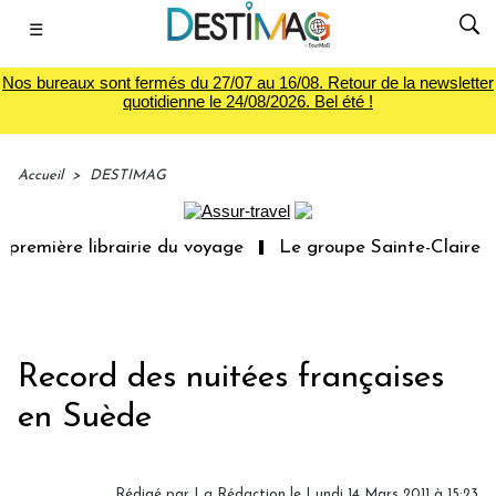
☰
Nos bureaux sont fermés du 27/07 au 16/08. Retour de la newsletter
quotidienne le 24/08/2026. Bel été !
Accueil
>
DESTIMAG
première librairie du voyage
Le groupe Sainte-Claire ra
Record des nuitées françaises
en Suède
Rédigé par La Rédaction le Lundi 14 Mars 2011 à 15:23