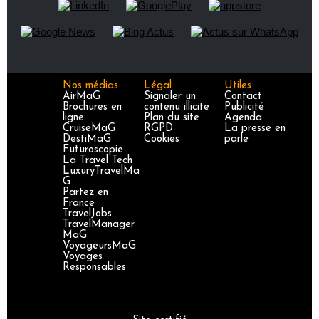
Nos médias
Légal
Utiles
AirMaG
Signaler un
Contact
Brochures en
contenu illicite
Publicité
ligne
Plan du site
Agenda
CruiseMaG
RGPD
La presse en
DestiMaG
Cookies
parle
Futuroscopie
La Travel Tech
LuxuryTravelMa
G
Partez en
France
TravelJobs
TravelManager
MaG
VoyageursMaG
Voyages
Responsables