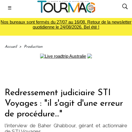
☰
Nos bureaux sont fermés du 27/07 au 16/08. Retour de la newsletter
quotidienne le 24/08/2026. Bel été !
Accueil
>
Production
Redressement judiciaire STI
Voyages : "il s'agit d'une erreur
de procédure..."
l'interview de Baher Ghabbour, gérant et actionnaire
de STI Voyages