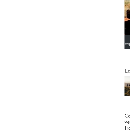
ex
Webinai
La
Publi-n
Co
ve
fr