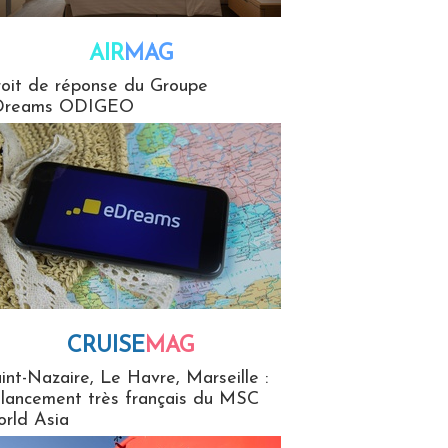
AIR
MAG
G
oit de réponse du Groupe
Dreams ODIGEO
CRUISE
MAG
MaG
int-Nazaire, Le Havre, Marseille :
 lancement très français du MSC
rld Asia