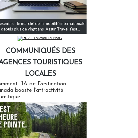
ésent sur le marché de la mobilité internationale
depuis plus de vingt ans, Assur-Travel s'est...
COMMUNIQUÉS DES
AGENCES TOURISTIQUES
LOCALES
qués des agences touristiques locales
mment l’IA de Destination
nada booste l’attractivité
uristique