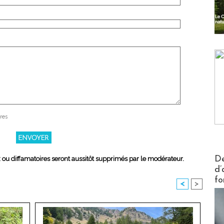
res
Actus V
De
x ou diffamatoires seront aussitôt supprimés par le modérateur.
d’
fo
<
>