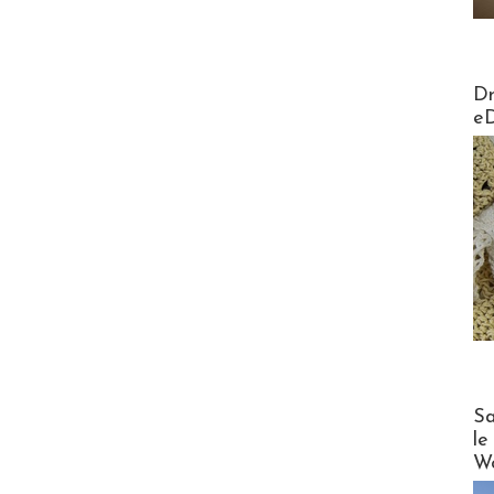
AirMa
Dr
e
Cruise
Sa
le
Wo