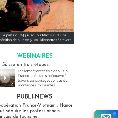
À partir du 24 juillet, TourMaG suivra une
pédition de plus de 5 000 kilomètres à travers...
WEBINAIRES
res
 Suisse en trois étapes
Facilement accessible depuis la
France, la Suisse se découvre à
travers ses paysages contrastés,
montagnes imposantes,...
PUBLI-NEWS
ews
opération France-Vietnam : Hanoï
ut séduire les professionnels
ançais du tourisme