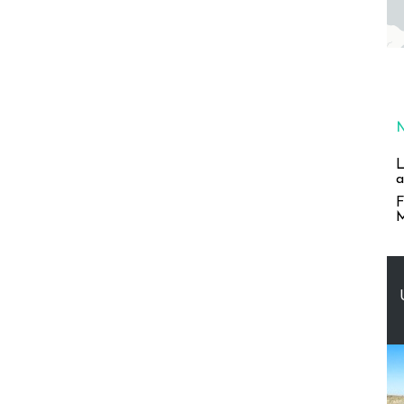
L
a
F
M