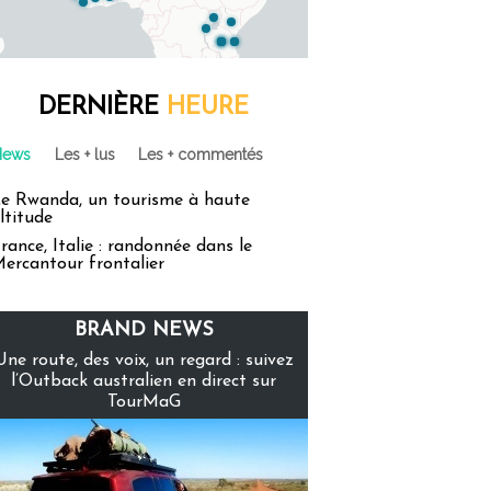
DERNIÈRE
HEURE
News
Les + lus
Les + commentés
e Rwanda, un tourisme à haute
ltitude
rance, Italie : randonnée dans le
ercantour frontalier
BRAND NEWS
Une route, des voix, un regard : suivez
l’Outback australien en direct sur
TourMaG