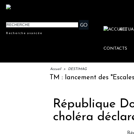
ACTUA
Recherche avancée
CONTACTS
Accueil
>
DESTIMAG
IFTM : lancement des "Escales Lit
République Do
choléra déclar
Réd