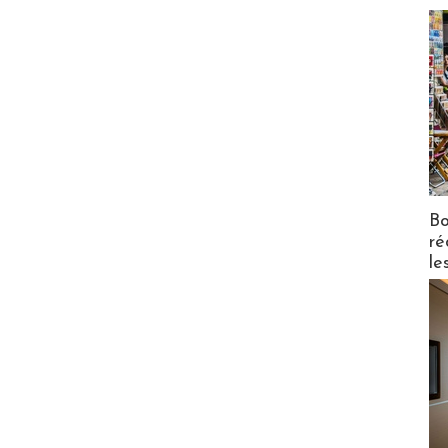
Bo
ré
le