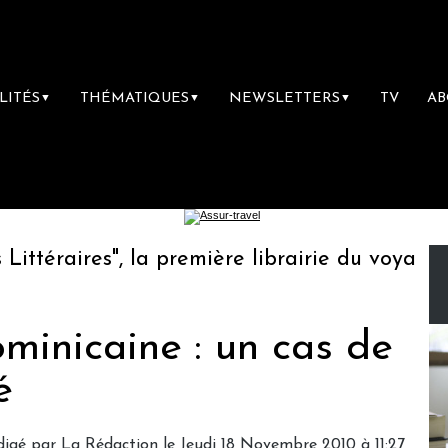
LITÉS
THÉMATIQUES
NEWSLETTERS
TV
A
▼
▼
▼
téraires", la première librairie du voyage
minicaine : un cas de
é
igé par La Rédaction le Jeudi 18 Novembre 2010 à 11:27